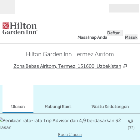
Lompati ke Konten
Buka
Daftar
Masa Inap Anda
Masuk
Hilton Garden Inn Termez Airitom
,
Buka
Zona Bebas Airitom, Termez, 151600, Uzbekistan
1
/
12
gambar sebelumnya
gamb
1 dari 12
Hubungi Kami
Ulasan
Hubungi Kami
Waktu Kedatangan
4,9
(
32
)
Baca Ulasan