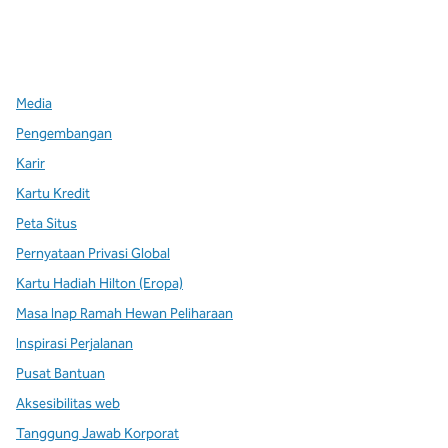
x
facebook
instagram
,
Buka tab baru
,
Buka tab baru
,
Buka tab baru
Media
Pengembangan
Karir
Kartu Kredit
Peta Situs
Pernyataan Privasi Global
Kartu Hadiah Hilton (Eropa)
Masa Inap Ramah Hewan Peliharaan
Inspirasi Perjalanan
Pusat Bantuan
Aksesibilitas web
Tanggung Jawab Korporat