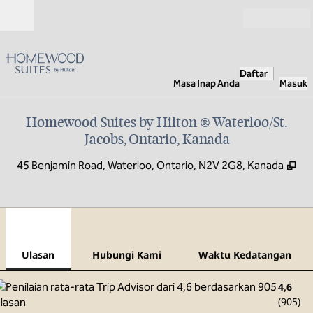
Lompati ke Konten
Buka
Daftar
Masa Inap Anda
Masuk
Homewood Suites by Hilton ® Waterloo/St.
Jacobs, Ontario, Kanada
,
Bu
45 Benjamin Road, Waterloo, Ontario, N2V 2G8, Kanada
1
/
12
gambar sebelumnya
gamb
1 dari 12
Hubungi Kami
Ulasan
Hubungi Kami
Waktu Kedatangan
4,6
(
905
)