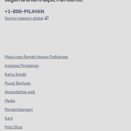
Telepon:
+1-800-PILIHAN
,
Buka tab baru
Nomor telepon global
x
facebook
instagram
,
Buka tab baru
,
Buka tab baru
,
Buka tab baru
Masa Inap Ramah Hewan Peliharaan
Inspirasi Perjalanan
Kartu Kredit
Pusat Bantuan
Aksesibilitas web
Media
Pengembangan
Karir
Peta Situs