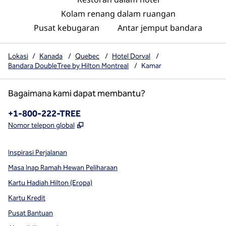
Kolam renang dalam ruangan
Pusat kebugaran
Antar jemput bandara
Lokasi
/
Kanada
/
Quebec
/
Hotel Dorval
/
Bandara DoubleTree by Hilton Montreal
/
Kamar
Bagaimana kami dapat membantu?
Telepon:
+1-800-222-TREE
,
Buka tab baru
Nomor telepon global
Inspirasi Perjalanan
Masa Inap Ramah Hewan Peliharaan
Kartu Hadiah Hilton (Eropa)
Kartu Kredit
Pusat Bantuan