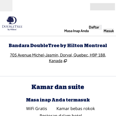
Lompati ke Konten
Buka
Daftar
Masa Inap Anda
Masuk
Bandara DoubleTree by Hilton Montreal
,
B
705 Avenue Michel-Jasmin, Dorval, Quebec, H9P 1B8,
Kanada
Kamar dan suite
Masa inap Anda termasuk
WiFi Gratis
Kamar bebas rokok
Restoran dalam hotel