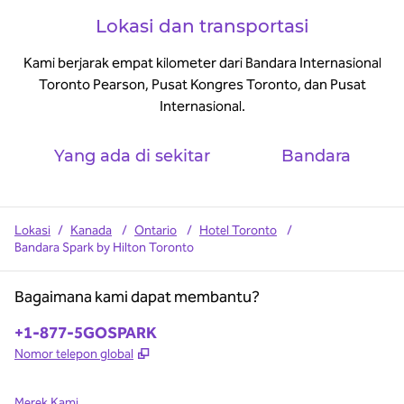
Lokasi dan transportasi
Kami berjarak empat kilometer dari Bandara Internasional
Toronto Pearson, Pusat Kongres Toronto, dan Pusat
Internasional.
Yang ada di sekitar
Bandara
Lokasi
/
Kanada
/
Ontario
/
Hotel Toronto
/
Bandara Spark by Hilton Toronto
Bagaimana kami dapat membantu?
Telepon:
+1-877-5GOSPARK
,
Buka tab baru
Nomor telepon global
Merek Kami