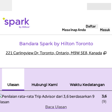
Lompati ke Konten
Buka
Daftar
Masa Inap Anda
Masuk
Bandara Spark by Hilton Toronto
,
Bu
221 Carlingview Dr, Toronto, Ontario, M9W 5E8, Kanada
1
/
12
gambar sebelumnya
gamb
1 dari 12
Hubungi Kami
Ulasan
Hubungi Kami
Waktu Kedatangan
3,6
(
9
)
Baca Ulasan