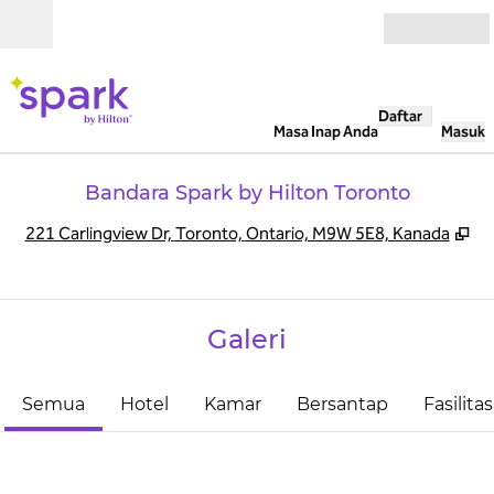
Lompati ke Konten
Buka
Daftar
Masa Inap Anda
Masuk
Bandara Spark by Hilton Toronto
,
Bu
221 Carlingview Dr, Toronto, Ontario, M9W 5E8, Kanada
Galeri
Semua
Hotel
Kamar
Bersantap
Fasilitas