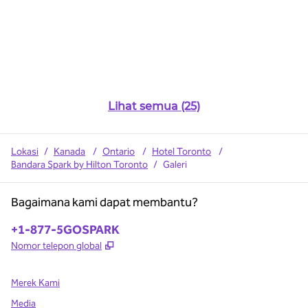
Lihat semua (25)
Lokasi
/
Kanada
/
Ontario
/
Hotel Toronto
/
Bandara Spark by Hilton Toronto
/
Galeri
Bagaimana kami dapat membantu?
Telepon:
+1-877-5GOSPARK
,
Buka tab baru
Nomor telepon global
Merek Kami
Media