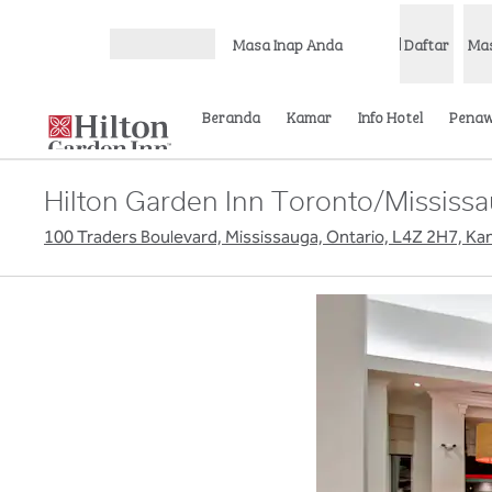
Lompati ke Konten
Masa Inap Anda
Daftar
Ma
Buka Menu
Beranda
Kamar
Info Hotel
Pena
Hilton Garden Inn Toronto/Mississ
100 Traders Boulevard, Mississauga, Ontario, L4Z 2H7, Ka