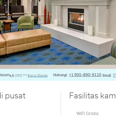
Panggilan
Hubungi
Email
Y
4,6
(
355
)
Baca Ulasan
+1 905-890-9110
Email
• •
i pusat
Fasilitas kam
WiFi Gratis