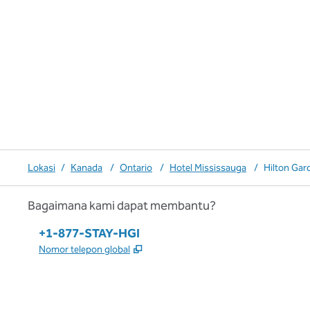
Lokasi
/
Kanada
/
Ontario
/
Hotel Mississauga
/
Hilton Gar
Bagaimana kami dapat membantu?
Telepon:
+1-877-STAY-HGI
,
Buka tab baru
Nomor telepon global
x
facebook
instagram
,
Buka tab baru
,
Buka tab baru
,
Buka tab baru