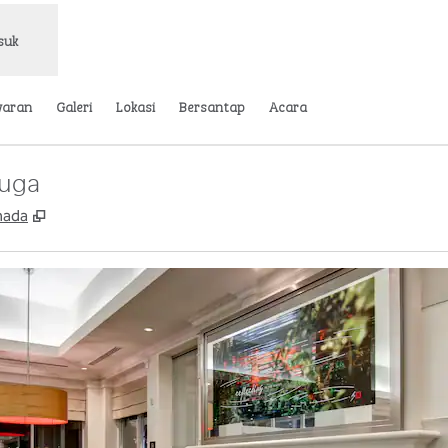
suk
waran
Galeri
Lokasi
Bersantap
Acara
auga
,
Buka tab baru
nada