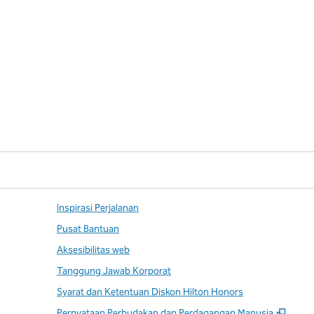
Inspirasi Perjalanan
Pusat Bantuan
Aksesibilitas web
Tanggung Jawab Korporat
Syarat dan Ketentuan Diskon Hilton Honors
,
Buka
Pernyataan Perbudakan dan Perdagangan Manusia