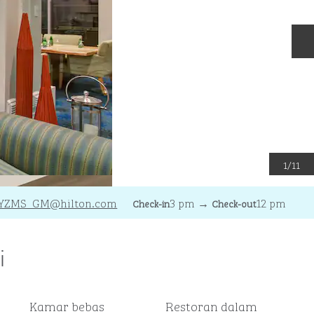
S
1
/
11
YZMS_GM
@hilton.com
3 pm
→
12 pm
Check-in
Check-out
i
Kamar bebas
Restoran dalam