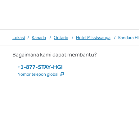
Lokasi
/
Kanada
/
Ontario
/
Hotel Mississauga
/
Bandara Hi
Bagaimana kami dapat membantu?
Telepon:
+1-877-STAY-HGI
,
Buka tab baru
Nomor telepon global
x
facebook
instagram
,
Buka tab baru
,
Buka tab baru
,
Buka tab baru