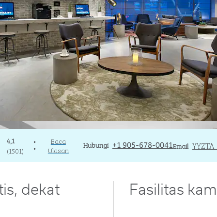
4,1
Baca
•
Panggilan
Hubungi
Email
YYZTA
+1 905-678-0041
Email
•
Ulasan
(
1501
)
is, dekat
Fasilitas kam