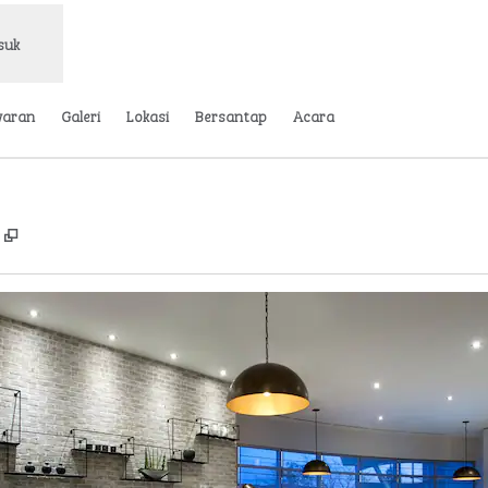
suk
waran
Galeri
Lokasi
Bersantap
Acara
,
Buka tab baru