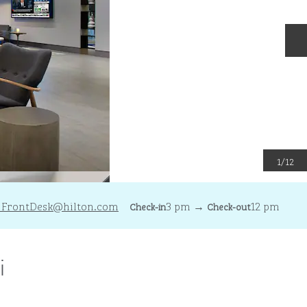
S
1
/
12
_FrontDesk
@hilton.com
3 pm
→
12 pm
Check-in
Check-out
i