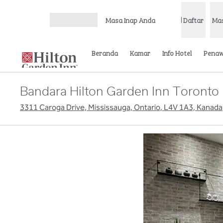
Lompati ke Konten
Masa Inap Anda
Daftar
Ma
Buka Menu
Beranda
Kamar
Info Hotel
Pena
Bandara Hilton Garden Inn Toronto
3311 Caroga Drive, Mississauga, Ontario, L4V 1A3, Kanada