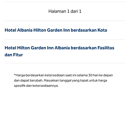
Halaman Sebelumnya, 1 dari 1
Halaman Berikutnya,
Halaman
1 dari 1
Halaman 1 dari 1
Hotel Albania Hilton Garden Inn berdasarkan Kota
Hotel Hilton Garden Inn Albania berdasarkan Fasilitas
dan Fitur
*Harga berdasarkan ketersediaan saat ini selama 30 hari ke depan
dan dapat berubah. Masukkan tanggal yang tepat untuk harga
spesifik dan ketersediaannya.