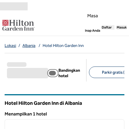
Lompati ke Konten
Masa
Daftar
Masuk
,
Membuka tab
Inap Anda
Lokasi
/
Albania
/
Hotel Hilton Garden Inn
Bandingkan
Parkir gratis (1)
hotel
Filter yang disarank
Hotel Hilton Garden Inn di Albania
Menampilkan 1 hotel
1
/
12
Menampilkan 1 hotel
gambar sebelumnya
gambar
1 dari 12