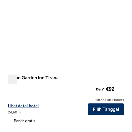
Hilton Garden Inn Tirana
Hilton Garden Inn Tirana
€92
Dari*
Hilton Sale Honors
Lihat detail hotel untuk Hilton Garden Inn Tirana
Lihat detail hotel
Pilih Tanggal
24,60 mil
Parkir gratis