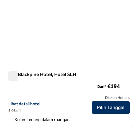
The Blackpine Hotel, Hotel SLH
The Blackpine Hotel, Hotel SLH
€194
Dari*
Diskon Honors
Lihat detail hotel untuk The Blackpine Hotel, SLH Hotel
Lihat detail hotel
Pilih Tanggal
3,08 mil
Kolam renang dalam ruangan