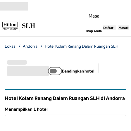
Lompati ke Konten
Masa
Daftar
Masuk
,
Membuka tab
Inap Anda
Lokasi
/
Andorra
/
Hotel Kolam Renang Dalam Ruangan SLH
Bandingkan hotel
Filter yang dis
Hotel Kolam Renang Dalam Ruangan SLH di Andorra
Menampilkan 1 hotel
1
/
3
Menampilkan 1 hotel
gambar sebelumnya
gambar
1 dari 3