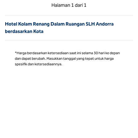
Halaman Sebelumnya, 1 dari 1
Halaman Berikutnya,
Halaman
1 dari 1
Halaman 1 dari 1
Hotel Kolam Renang Dalam Ruangan SLH Andorra
berdasarkan Kota
*Harga berdasarkan ketersediaan saat ini selama 30 hari ke depan
dan dapat berubah. Masukkan tanggal yang tepat untuk harga
spesifik dan ketersediaannya.