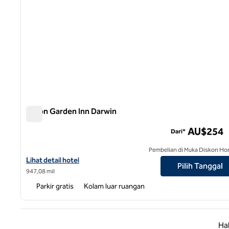
Hilton Garden Inn Darwin
Hilton Garden Inn Darwin
AU$254
Dari*
Pembelian di Muka Diskon Ho
Lihat detail hotel untuk Hilton Garden Inn Darwin
Lihat detail hotel
Pilih Tanggal
947,08 mil
Parkir gratis
Kolam luar ruangan
Halaman
Ha