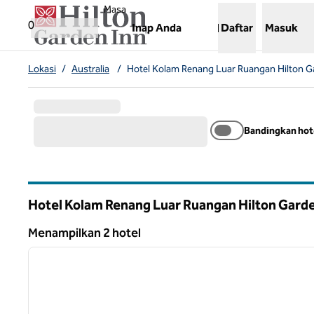
Lompati ke Konten
,
Membuka tab baru
Masa
0
Inap Anda
Daftar
Masuk
Lokasi
/
Australia
/
Hotel Kolam Renang Luar Ruangan Hilton G
Bandingkan hot
Hotel Kolam Renang Luar Ruangan Hilton Garden
Menampilkan 2 hotel
1
Menampilkan 2 hotel
gambar sebelumnya
1 dari 12