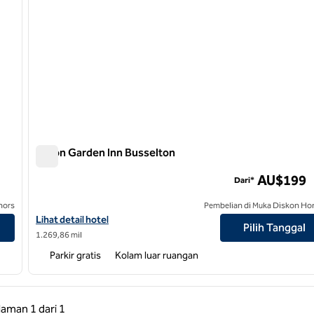
Hilton Garden Inn Busselton
Hilton Garden Inn Busselton
AU$199
Dari*
nors
Pembelian di Muka Diskon Ho
Lihat detail hotel untuk Hilton Garden Inn Busselton
Lihat detail hotel
Pilih Tanggal
1.269,86 mil
Parkir gratis
Kolam luar ruangan
 Sebelumnya, 1 dari 1
Halaman Berikutnya, 1 dari 1
laman
1 dari 1