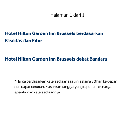
Halaman Sebelumnya, 1 dari 1
Halaman Berikutnya,
Halaman
1 dari 1
Halaman 1 dari 1
Hotel Hilton Garden Inn Brussels berdasarkan
Fasilitas dan Fitur
Hotel Hilton Garden Inn Brussels dekat Bandara
*Harga berdasarkan ketersediaan saat ini selama 30 hari ke depan
dan dapat berubah. Masukkan tanggal yang tepat untuk harga
spesifik dan ketersediaannya.