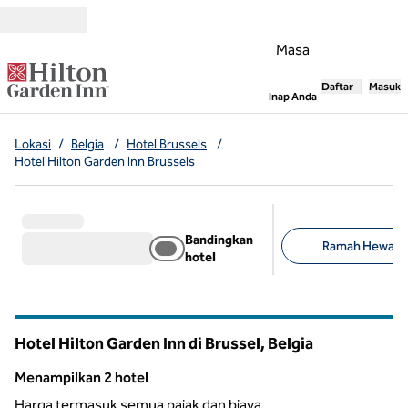
Lompati ke Konten
Masa
Daftar
Masuk
,
Membuka tab
Inap Anda
Lokasi
/
Belgia
/
Hotel Brussels
/
Hotel Hilton Garden Inn Brussels
Bandingkan
Ramah Hewan Pe
hotel
Filter yang disarank
Hotel Hilton Garden Inn di Brussel, Belgia
Menampilkan 2 hotel
Menampilkan 2 hotel
Harga termasuk semua pajak dan biaya