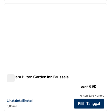
gambar sebelumnya
gambar
1 dari 12
Bandara Hilton Garden Inn Brussels
Bandara Hilton Garden Inn Brussels
€90
Dari*
Hilton Sale Honors
Lihat detail hotel untuk Bandara Hilton Garden Inn Brussels
Lihat detail hotel
Pilih Tanggal
5,08 mil