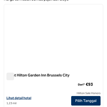
1
/
12
gambar sebelumnya
gambar
1 dari 12
Pusat Hilton Garden Inn Brussels City
Pusat Hilton Garden Inn Brussels City
€93
Dari*
Hilton Sale Honors
Lihat detail hotel untuk Hilton Garden Inn Brussels City Centre
Lihat detail hotel
Pilih Tanggal
1,23 mil
1
/
12