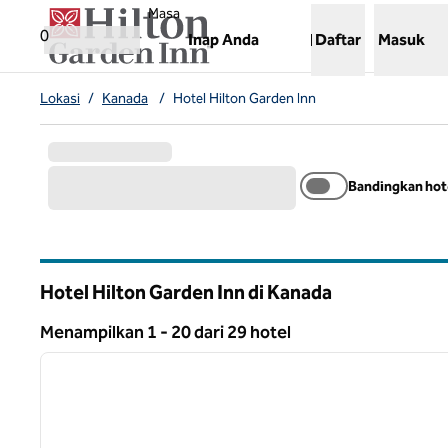
Lompati ke Konten
,
Membuka tab baru
Masa
0
Inap Anda
Daftar
Masuk
Lokasi
/
Kanada
/
Hotel Hilton Garden Inn
Bandingkan hot
Hotel Hilton Garden Inn di Kanada
Menampilkan 1 - 20 dari 29 hotel
1
Menampilkan 29 hotel
gambar sebelumnya
1 dari 12