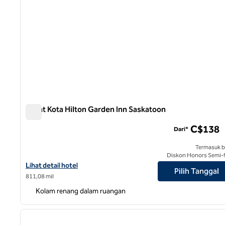
Pusat Kota Hilton Garden Inn Saskatoon
Pusat Kota Hilton Garden Inn Saskatoon
C$138
Dari*
Termasuk b
Diskon Honors Semi-f
Lihat detail hotel untuk Hilton Garden Inn Saskatoon Downtown
Lihat detail hotel
Pilih Tanggal
811,08 mil
Kolam renang dalam ruangan
gambar sebelumnya
1 dari 9