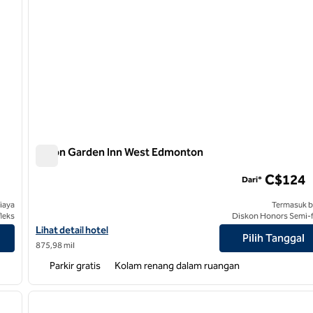
Hilton Garden Inn West Edmonton
Hilton Garden Inn West Edmonton
C$124
Dari*
iaya
Termasuk b
leks
Diskon Honors Semi-f
Lihat detail hotel untuk Hilton Garden Inn West Edmonton
Lihat detail hotel
Pilih Tanggal
875,98 mil
Parkir gratis
Kolam renang dalam ruangan
1
/
9
1
gambar berikutnya
gambar sebelumnya
1 dari 12