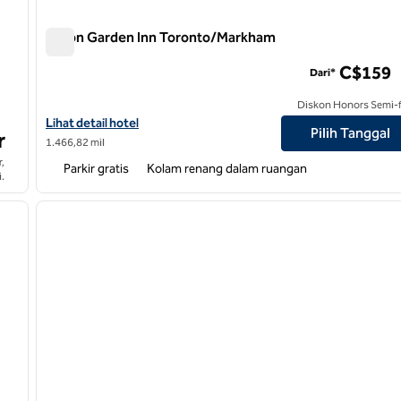
Hilton Garden Inn Toronto/Markham
Hilton Garden Inn Toronto/Markham
C$159
Dari*
Diskon Honors Semi-f
Lihat detail hotel untuk Hilton Garden Inn Toronto/Markham
Lihat detail hotel
Pilih Tanggal
r
1.466,82 mil
,
Parkir gratis
Kolam renang dalam ruangan
.
/
12
1
gambar berikutnya
gambar sebelumnya
1 dari 12