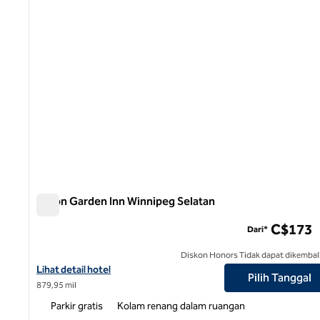
Hilton Garden Inn Winnipeg Selatan
Hilton Garden Inn Winnipeg Selatan
C$173
Dari*
Diskon Honors Tidak dapat dikembal
Lihat detail hotel untuk Hilton Garden Inn Winnipeg South
Lihat detail hotel
Pilih Tanggal
879,95 mil
Parkir gratis
Kolam renang dalam ruangan