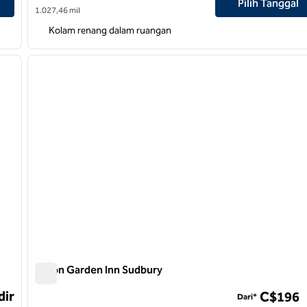
Pilih Tanggal
1.027,46 mil
Kolam renang dalam ruangan
1
/
8
gambar berikutnya
gambar sebelumnya
1 dari 8
Hilton Garden Inn Sudbury
Hilton Garden Inn Sudbury
dir
C$196
Dari*