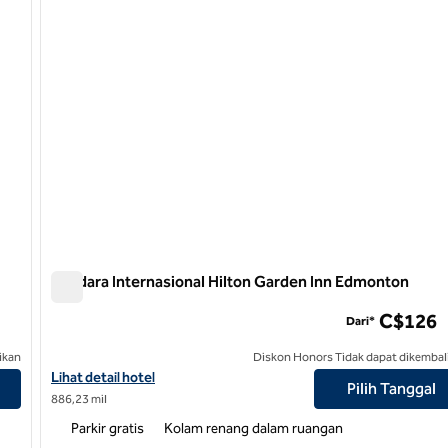
Bandara Internasional Hilton Garden Inn Edmonton
Bandara Internasional Hilton Garden Inn Edmonton
C$126
Dari*
ikan
Diskon Honors Tidak dapat dikembal
Lihat detail hotel untuk Bandara Internasional Hilton Garden In
Lihat detail hotel
Pilih Tanggal
886,23 mil
Parkir gratis
Kolam renang dalam ruangan