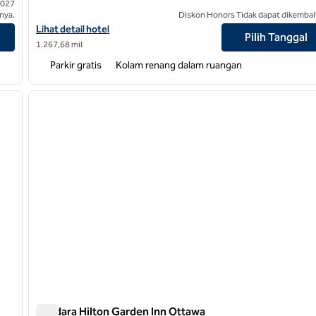
2027
nya.
Diskon Honors Tidak dapat dikembal
Lihat detail hotel untuk Hilton Garden Inn Sudbury
Lihat detail hotel
Pilih Tanggal
1.267,68 mil
Parkir gratis
Kolam renang dalam ruangan
/
12
1
gambar berikutnya
gambar sebelumnya
1 dari 12
Bandara Hilton Garden Inn Ottawa