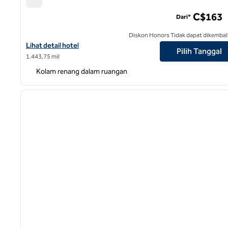
Pusat Kota Hilton Garden Inn Ottawa
C$163
Dari*
Diskon Honors Tidak dapat dikembal
Lihat detail hotel untuk Hilton Garden Inn Ottawa Downtown
Lihat detail hotel
Pilih Tanggal
1.443,75 mil
Kolam renang dalam ruangan
gambar sebelumnya
1 dari 8