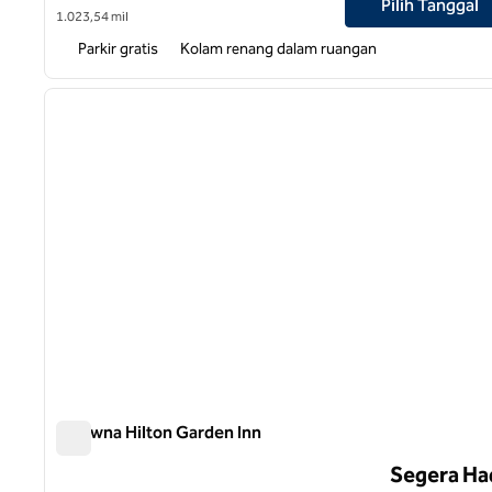
Pilih Tanggal
1.023,54 mil
Parkir gratis
Kolam renang dalam ruangan
gambar sebelumnya
1 dari 8
Kelowna Hilton Garden Inn
Kelowna Hilton Garden Inn
Segera Ha