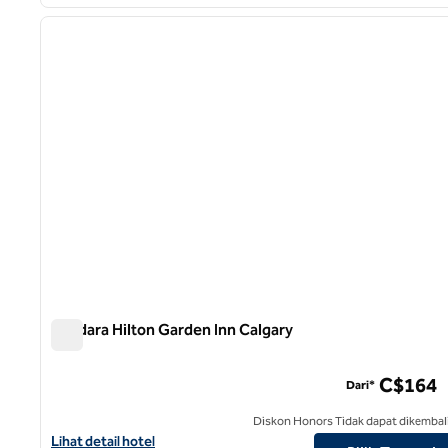
1
gambar sebelumnya
1 dari 12
Bandara Hilton Garden Inn Calgary
Bandara Hilton Garden Inn Calgary
C$164
Dari*
Diskon Honors Tidak dapat dikembal
Lihat detail hotel untuk Bandara Hilton Garden Inn Calgary
Lihat detail hotel