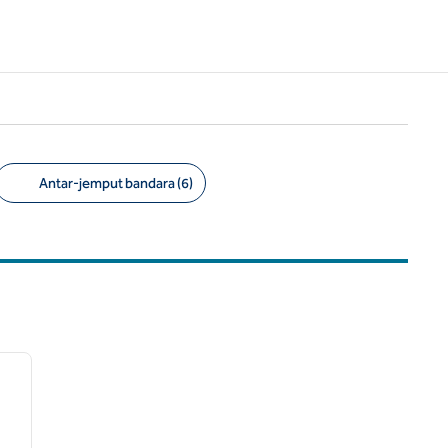
Antar-jemput bandara (6)
/
12
gambar berikutnya