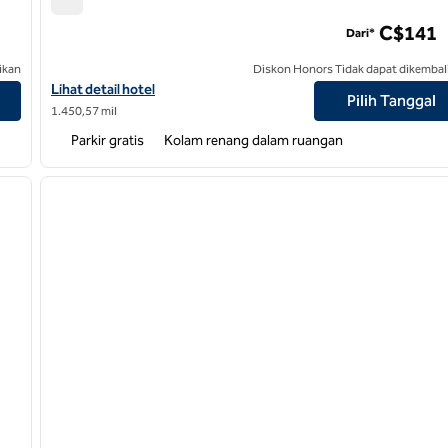
Bandara Hilton Garden Inn Ottawa
C$141
Dari*
ikan
Diskon Honors Tidak dapat dikembal
Lihat detail hotel untuk Bandara Hilton Garden Inn Ottawa
Lihat detail hotel
Pilih Tanggal
1.450,57 mil
Parkir gratis
Kolam renang dalam ruangan
1
/
8
1
gambar berikutnya
gambar sebelumnya
1 dari 12