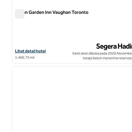
Hilton Garden Inn Vaughan Toronto
Hilton Garden Inn Vaughan Toronto
Segera Hadi
Lihat detail hotel untuk Hilton Garden Inn Vaughan Toronto
Lihat detail hotel
Kami akan dibuka pada 2026 November
1.466,73 mil
tetapi belum menerima reservasi
1
gambar sebelumnya
1 dari 12