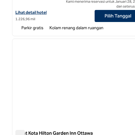
Kami menerima reservasi untuk Januari 28, 
dan seterus
Lihat detail hotel untuk Hilton Garden Inn Kelowna
Lihat detail hotel
Pilih Tanggal
1.226,96 mil
Parkir gratis
Kolam renang dalam ruangan
1
gambar sebelumnya
1 dari 12
Pusat Kota Hilton Garden Inn Ottawa