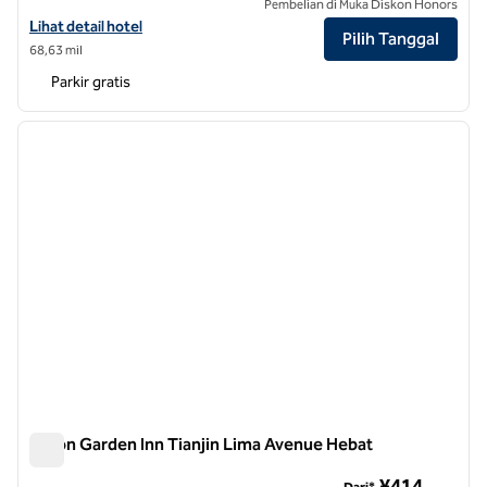
Pembelian di Muka Diskon Honors
Lihat detail hotel untuk Hilton Garden Inn Tianjin Huayuan
Lihat detail hotel
Pilih Tanggal
68,63 mil
Parkir gratis
1
/
12
gambar sebelumnya
gambar
1 dari 12
Hilton Garden Inn Tianjin Lima Avenue Hebat
Hilton Garden Inn Tianjin Lima Avenue Hebat
¥414
Dari*