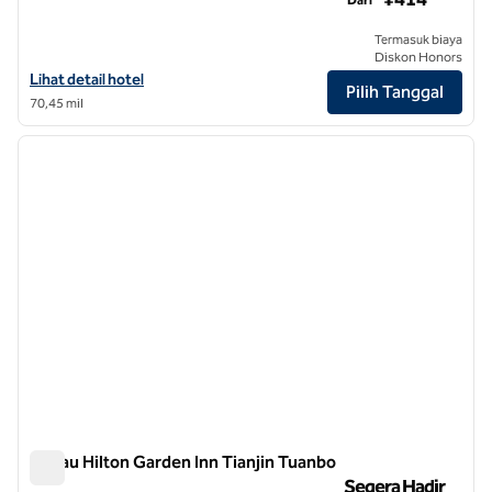
Termasuk biaya
Diskon Honors
Lihat detail hotel untuk Hilton Garden Inn Tianjin Five Great Avenues
Lihat detail hotel
Pilih Tanggal
70,45 mil
1
/
8
gambar sebelumnya
gambar
1 dari 8
Danau Hilton Garden Inn Tianjin Tuanbo
Danau Hilton Garden Inn Tianjin Tuanbo
Segera Hadir