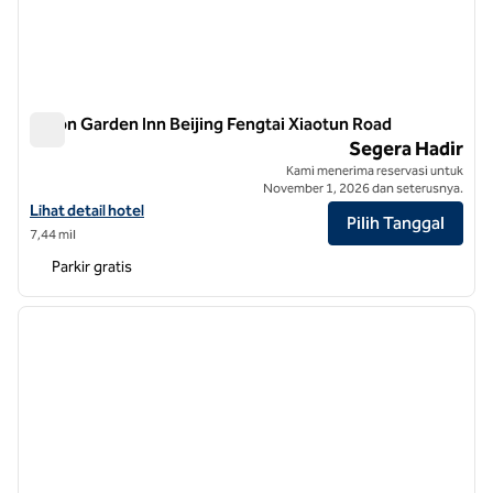
Hilton Garden Inn Beijing Fengtai Xiaotun Road
Hilton Garden Inn Beijing Fengtai Xiaotun Road
Segera Hadir
Kami menerima reservasi untuk
November 1, 2026 dan seterusnya.
Lihat detail hotel untuk Hilton Garden Inn Beijing Fengtai Xiaotun Ro
Lihat detail hotel
Pilih Tanggal
7,44 mil
Parkir gratis
1
/
12
gambar sebelumnya
gambar
1 dari 12