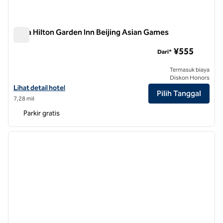
Desa Hilton Garden Inn Beijing Asian Games
Desa Hilton Garden Inn Beijing Asian Games
¥555
Dari*
Termasuk biaya
Diskon Honors
Lihat detail hotel untuk Hilton Garden Inn Beijing Asian Games Village
Lihat detail hotel
Pilih Tanggal
7,28 mil
Parkir gratis
1
/
8
gambar sebelumnya
gambar
1 dari 8