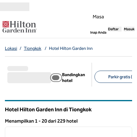
Lompati ke Konten
Masa
Daftar
Masuk
,
Membuka tab
Inap Anda
Lokasi
/
Tiongkok
/
Hotel Hilton Garden Inn
Bandingkan
Parkir gratis (16
hotel
Filter yang disarank
Hotel Hilton Garden Inn di Tiongkok
Menampilkan 1 - 20 dari 229 hotel
1
/
12
Menampilkan 229 hotel
gambar sebelumnya
gambar
1 dari 12