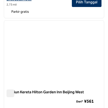
Pilih Tanggal
2,73 mil
Parkir gratis
1
/
12
gambar sebelumnya
gambar
1 dari 12
Stasiun Kereta Hilton Garden Inn Beijing West
Stasiun Kereta Hilton Garden Inn Beijing West
¥561
Dari*