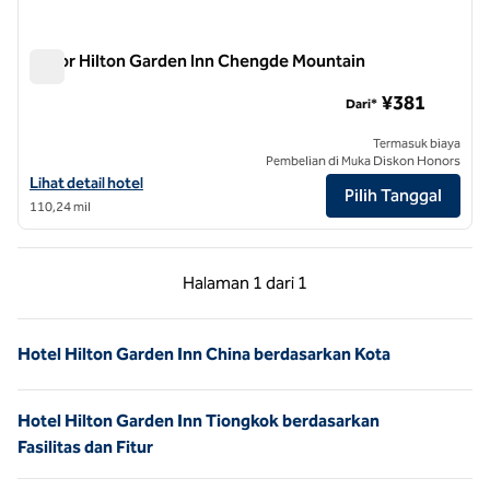
Resor Hilton Garden Inn Chengde Mountain
Resor Hilton Garden Inn Chengde Mountain
¥381
Dari*
Termasuk biaya
Pembelian di Muka Diskon Honors
Lihat detail hotel untuk Hilton Garden Inn Chengde Mountain Resort
Lihat detail hotel
Pilih Tanggal
110,24 mil
Halaman Sebelumnya, 1 dari 1
Halaman Berikutnya,
Halaman
1 dari 1
Halaman 1 dari 1
Hotel Hilton Garden Inn China berdasarkan Kota
Hotel Hilton Garden Inn Tiongkok berdasarkan
Fasilitas dan Fitur