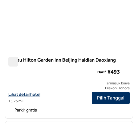
Danau Hilton Garden Inn Beijing Haidian Daoxiang
Danau Hilton Garden Inn Beijing Haidian Daoxiang
¥493
Dari*
Termasuk biaya
Diskon Honors
Lihat detail hotel untuk Hilton Garden Inn Beijing Haidian Daoxiang L
Lihat detail hotel
Pilih Tanggal
15,75 mil
Parkir gratis
1
/
12
gambar sebelumnya
gambar
1 dari 12