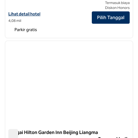
Termasuk biaya
Diskon Honors
Lihat detail hotel untuk Stasiun Kereta Hilton Garden Inn Beijing Wes
Lihat detail hotel
Pilih Tanggal
4,08 mil
Parkir gratis
1
/
8
gambar sebelumnya
gambar
1 dari 8
Sungai Hilton Garden Inn Beijing Liangma