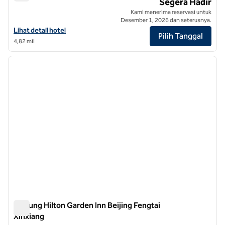
Sungai Hilton Garden Inn Beijing Liangma
Segera Hadir
Kami menerima reservasi untuk
Desember 1, 2026 dan seterusnya.
Lihat detail hotel untuk Hilton Garden Inn Beijing Liangma River
Lihat detail hotel
Pilih Tanggal
4,82 mil
1
/
12
gambar sebelumnya
gambar
1 dari 12
Gedung Hilton Garden Inn Beijing Fengtai
Xinxiang