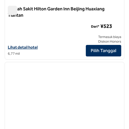
Rumah Sakit Hilton Garden Inn Beijing Huaxiang
Tiantan
Rumah Sakit Hilton Garden Inn Beijing Huaxiang Tiantan
¥523
Dari*
Termasuk biaya
Diskon Honors
Lihat detail hotel untuk Rumah Sakit Hilton Garden Inn Beijing Huaxi
Lihat detail hotel
Pilih Tanggal
6,77 mil
1
/
12
gambar sebelumnya
gambar
1 dari 12