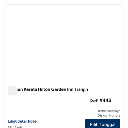
1
/
12
gambar sebelumnya
gambar
1 dari 12
Stasiun Kereta Hilton Garden Inn Tianjin
Stasiun Kereta Hilton Garden Inn Tianjin
¥443
Dari*
Termasuk biaya
Diskon Honors
Lihat detail hotel untuk Stasiun Kereta Hilton Garden Inn Tianjin
Lihat detail hotel
Pilih Tanggal
68,45 mil