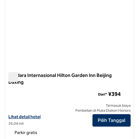
Bandara Internasional Hilton Garden Inn Beijing
Daxing
Bandara Internasional Hilton Garden Inn Beijing Daxing
¥394
Dari*
Termasuk biaya
Pembelian di Muka Diskon Honors
Lihat detail hotel untuk Bandara Internasional Hilton Garden Inn Beij
Lihat detail hotel
Pilih Tanggal
26,04 mil
Parkir gratis