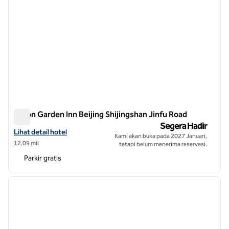
Hilton Garden Inn Beijing Shijingshan Jinfu Road
Hilton Garden Inn Beijing Shijingshan Jinfu Road
Segera Hadir
Lihat detail hotel untuk Hilton Garden Inn Beijing Shijingshan Jinfu R
Lihat detail hotel
Kami akan buka pada 2027 Januari,
12,09 mil
tetapi belum menerima reservasi.
Parkir gratis
1
/
12
gambar sebelumnya
gambar
1 dari 12