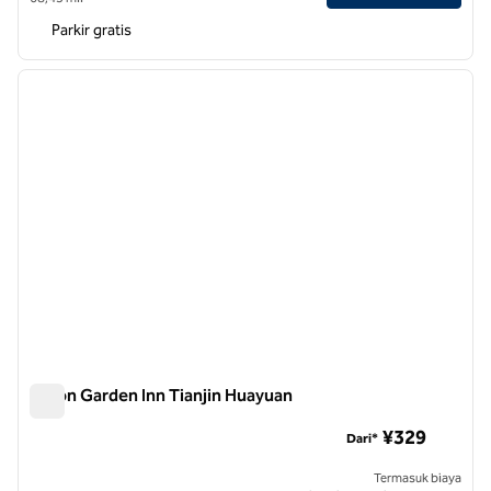
Parkir gratis
1
/
12
gambar sebelumnya
gambar
1 dari 12
Hilton Garden Inn Tianjin Huayuan
Hilton Garden Inn Tianjin Huayuan
¥329
Dari*
Termasuk biaya