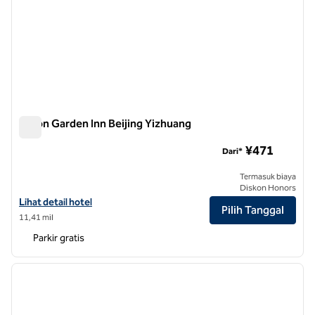
Hilton Garden Inn Beijing Yizhuang
Hilton Garden Inn Beijing Yizhuang
¥471
Dari*
Termasuk biaya
Diskon Honors
Lihat detail hotel untuk Hilton Garden Inn Beijing Yizhuang
Lihat detail hotel
Pilih Tanggal
11,41 mil
Parkir gratis
1
/
8
gambar sebelumnya
gambar
1 dari 8