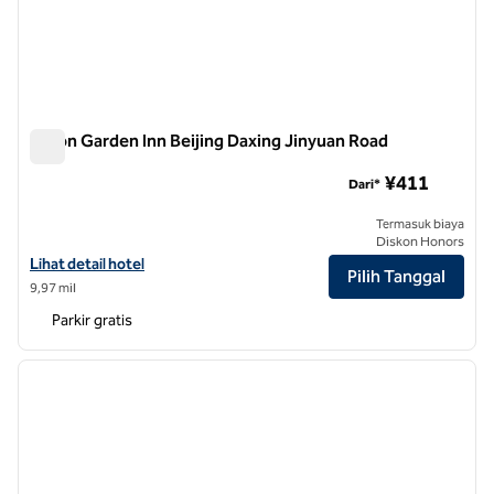
Hilton Garden Inn Beijing Daxing Jinyuan Road
Hilton Garden Inn Beijing Daxing Jinyuan Road
¥411
Dari*
Termasuk biaya
Diskon Honors
Lihat detail hotel untuk Hilton Garden Inn Beijing Daxing Jinyuan Roa
Lihat detail hotel
Pilih Tanggal
9,97 mil
Parkir gratis
1
/
12
gambar sebelumnya
gambar
1 dari 12