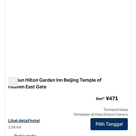
Stasiun Hilton Garden Inn Beijing Temple of
Heaven East Gate
Stasiun Hilton Garden Inn Beijing Temple of Heaven East Gat
¥471
Dari*
Termasuk biaya
Pembelian di Muka Diskon Honors
Lihat detail hotel untuk Hilton Garden Inn Beijing Temple of Heaven 
Lihat detail hotel
Pilih Tanggal
2,56 mil