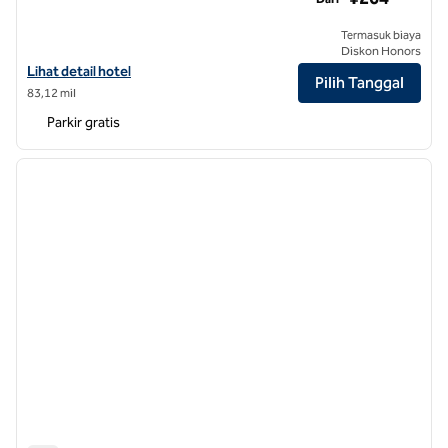
Termasuk biaya
Diskon Honors
Lihat detail hotel untuk Hilton Garden Inn Tianjin Jinnan
Lihat detail hotel
Pilih Tanggal
83,12 mil
Parkir gratis
1
/
12
gambar sebelumnya
gambar
1 dari 12