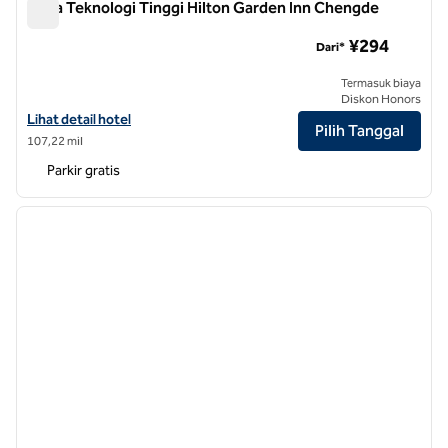
Zona Teknologi Tinggi Hilton Garden Inn Chengde
Zona Teknologi Tinggi Hilton Garden Inn Chengde
¥294
Dari*
Termasuk biaya
Diskon Honors
Lihat detail hotel untuk Zona Teknologi Tinggi Hilton Garden Inn Ch
Lihat detail hotel
Pilih Tanggal
107,22 mil
Parkir gratis
1
/
12
gambar sebelumnya
gambar
1 dari 12