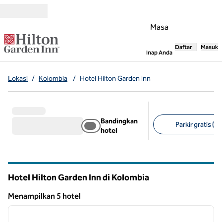
Lompati ke Konten
Masa
Daftar
Masuk
,
Membuka tab
Inap Anda
Lokasi
/
Kolombia
/
Hotel Hilton Garden Inn
Bandingkan
Parkir gratis (4)
hotel
Filter yang disarank
Hotel Hilton Garden Inn di Kolombia
Menampilkan 5 hotel
1
/
12
Menampilkan 5 hotel
gambar sebelumnya
gambar
1 dari 12