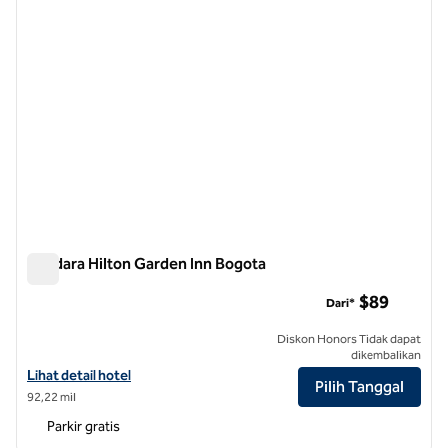
Bandara Hilton Garden Inn Bogota
Bandara Hilton Garden Inn Bogota
$89
Dari*
Diskon Honors Tidak dapat
dikembalikan
Lihat detail hotel untuk Bandara Hilton Garden Inn Bogota
Lihat detail hotel
Pilih Tanggal
92,22 mil
Parkir gratis
1
/
12