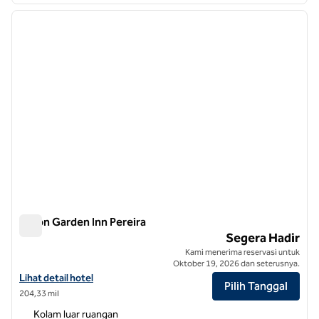
gambar sebelumnya
gambar
1 dari 12
Hilton Garden Inn Pereira
Hilton Garden Inn Pereira
Segera Hadir
Kami menerima reservasi untuk
Oktober 19, 2026 dan seterusnya.
Lihat detail hotel untuk Hilton Garden Inn Pereira
Lihat detail hotel
Pilih Tanggal
204,33 mil
Kolam luar ruangan