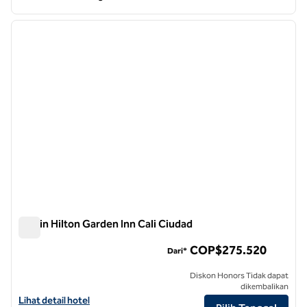
1
/
12
gambar sebelumnya
gambar
1 dari 12
Jardin Hilton Garden Inn Cali Ciudad
Jardin Hilton Garden Inn Cali Ciudad
COP$275.520
Dari*
Diskon Honors Tidak dapat
dikembalikan
Lihat detail hotel untuk Hilton Garden Inn Ciudad Jardin
Lihat detail hotel