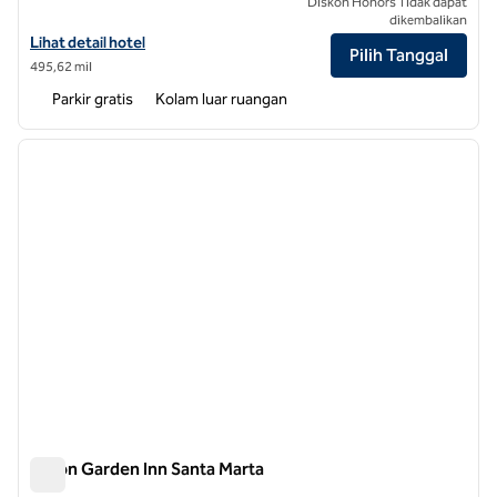
Diskon Honors Tidak dapat
dikembalikan
Lihat detail hotel untuk Hilton Garden Inn Barranquilla
Lihat detail hotel
Pilih Tanggal
495,62 mil
Parkir gratis
Kolam luar ruangan
1
/
12
gambar sebelumnya
gambar
1 dari 12
Hilton Garden Inn Santa Marta
Hilton Garden Inn Santa Marta