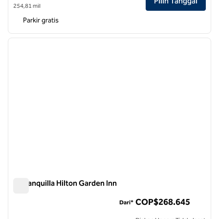
Pilih Tanggal
254,81 mil
Parkir gratis
1
/
13
gambar sebelumnya
gambar
1 dari 13
Barranquilla Hilton Garden Inn
Barranquilla Hilton Garden Inn
COP$268.645
Dari*