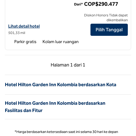
COP$290.477
Dari*
Diskon Honors Tidak dapat
dikembalikan
Lihat detail hotel untuk Hilton Garden Inn Santa Marta
Lihat detail hotel
Pilih Tanggal
501,33 mil
Parkir gratis
Kolam luar ruangan
Halaman Sebelumnya, 1 dari 1
Halaman Berikutnya,
Halaman
1 dari 1
Halaman 1 dari 1
Hotel Hilton Garden Inn Kolombia berdasarkan Kota
Hotel Hilton Garden Inn Kolombia berdasarkan
Fasilitas dan Fitur
*Harga berdasarkan ketersediaan saat ini selama 30 hari ke depan