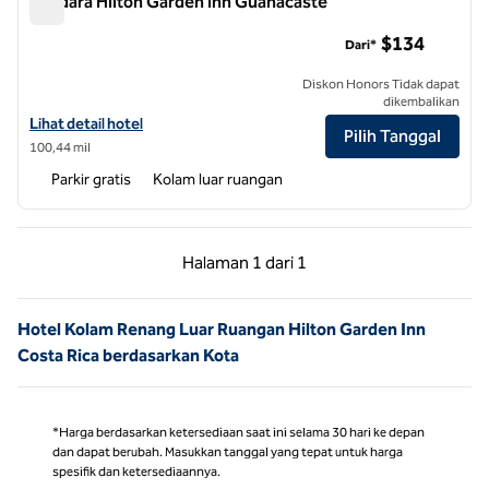
Bandara Hilton Garden Inn Guanacaste
Bandara Hilton Garden Inn Guanacaste
$134
Dari*
Diskon Honors Tidak dapat
dikembalikan
Lihat detail hotel untuk Bandara Hilton Garden Inn Guanacaste
Lihat detail hotel
Pilih Tanggal
100,44 mil
Parkir gratis
Kolam luar ruangan
Halaman Sebelumnya, 1 dari 1
Halaman Berikutnya,
Halaman
1 dari 1
Halaman 1 dari 1
Hotel Kolam Renang Luar Ruangan Hilton Garden Inn
Costa Rica berdasarkan Kota
*Harga berdasarkan ketersediaan saat ini selama 30 hari ke depan
dan dapat berubah. Masukkan tanggal yang tepat untuk harga
spesifik dan ketersediaannya.