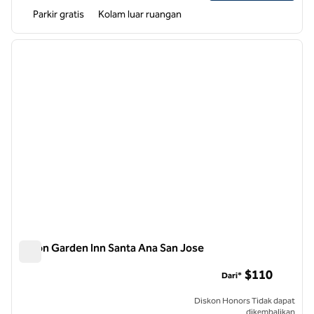
Parkir gratis
Kolam luar ruangan
1
/
12
gambar sebelumnya
gambar
1 dari 12
Hilton Garden Inn Santa Ana San Jose
Hilton Garden Inn Santa Ana San Jose
$110
Dari*
Diskon Honors Tidak dapat
dikembalikan