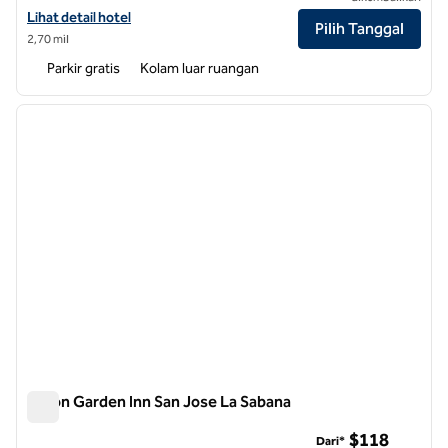
Lihat detail hotel untuk Hilton Garden Inn Santa Ana San Jose
Lihat detail hotel
Pilih Tanggal
2,70 mil
Parkir gratis
Kolam luar ruangan
1
/
12
gambar sebelumnya
gambar
1 dari 12
Hilton Garden Inn San Jose La Sabana
Hilton Garden Inn San Jose La Sabana
$118
Dari*