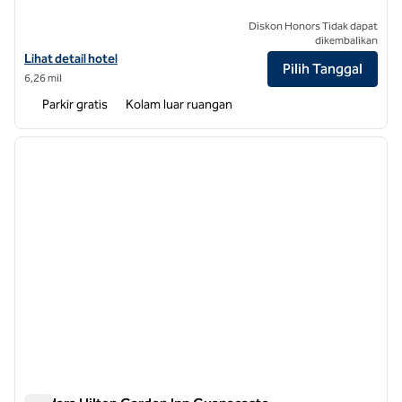
Diskon Honors Tidak dapat
dikembalikan
Lihat detail hotel untuk Hilton Garden Inn San Jose La Sabana
Lihat detail hotel
Pilih Tanggal
6,26 mil
Parkir gratis
Kolam luar ruangan
1
/
12
gambar sebelumnya
gambar
1 dari 12