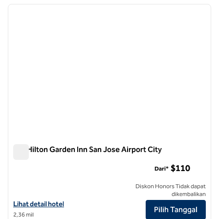
Menampilkan 4 hotel
gambar sebelumnya
gambar
1 dari 12
Mal Hilton Garden Inn San Jose Airport City
Mal Hilton Garden Inn San Jose Airport City
$110
Dari*
Diskon Honors Tidak dapat
dikembalikan
Lihat detail hotel untuk Hilton Garden Inn San Jose Airport City Mall
Lihat detail hotel
Pilih Tanggal
2,36 mil