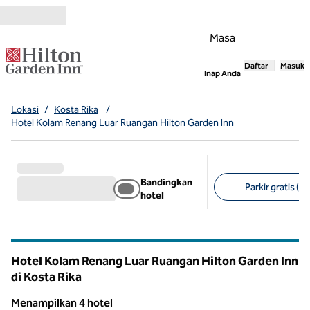
Lompati ke Konten
Masa
Daftar
Masuk
,
Membuka tab
Inap Anda
Lokasi
/
Kosta Rika
/
Hotel Kolam Renang Luar Ruangan Hilton Garden Inn
Bandingkan
Parkir gratis (4)
hotel
Filter yang disarank
Hotel Kolam Renang Luar Ruangan Hilton Garden Inn
di Kosta Rika
Menampilkan 4 hotel
1
/
12