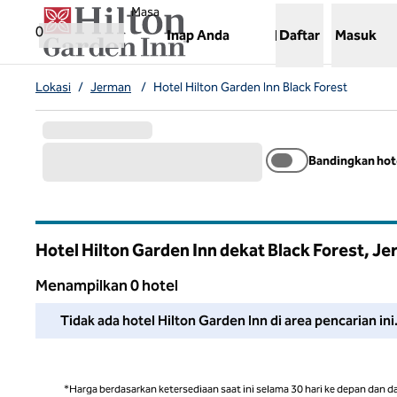
Lompati ke Konten
,
Membuka tab baru
Masa
0
Inap Anda
Daftar
Masuk
Lokasi
/
Jerman
/
Hotel Hilton Garden Inn Black Forest
Bandingkan hot
Hotel Hilton Garden Inn dekat Black Forest, J
Menampilkan 0 hotel
Kami tidak dapat menemukan hotel untuk Anda di area ini. 
Tidak ada hotel Hilton Garden Inn di area pencarian in
*Harga berdasarkan ketersediaan saat ini selama 30 hari ke depan dan d