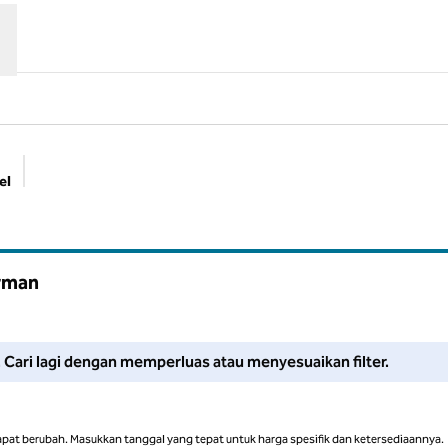
el
Filter yang disarankan
erman
Sesuaikan filter atau coba perluas pencarian Anda untuk mendapat
i. Cari lagi dengan memperluas atau menyesuaikan filter.
apat berubah. Masukkan tanggal yang tepat untuk harga spesifik dan ketersediaannya.