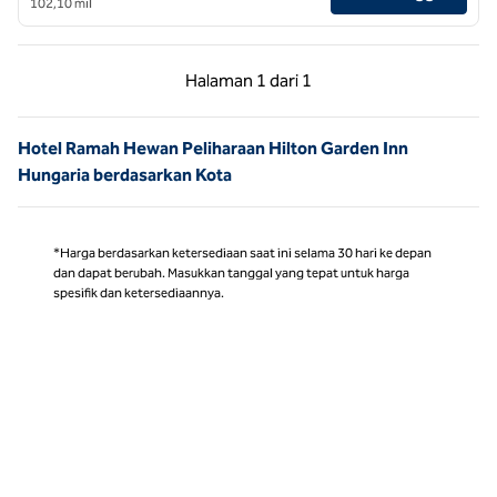
102,10 mil
Halaman Sebelumnya, 1 dari 1
Halaman Berikutnya,
Halaman
1 dari 1
Halaman 1 dari 1
Hotel Ramah Hewan Peliharaan Hilton Garden Inn
Hungaria berdasarkan Kota
*Harga berdasarkan ketersediaan saat ini selama 30 hari ke depan
dan dapat berubah. Masukkan tanggal yang tepat untuk harga
spesifik dan ketersediaannya.