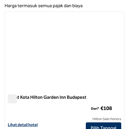
Menampilkan 2 hotel
Harga termasuk semua pajak dan biaya
1
/
12
gambar sebelumnya
gambar
1 dari 12
Pusat Kota Hilton Garden Inn Budapest
Pusat Kota Hilton Garden Inn Budapest
€108
Dari*
Hilton Sale Honors
Lihat detail hotel untuk Hilton Garden Inn Budapest City Centre
Lihat detail hotel
Pilih Tanggal