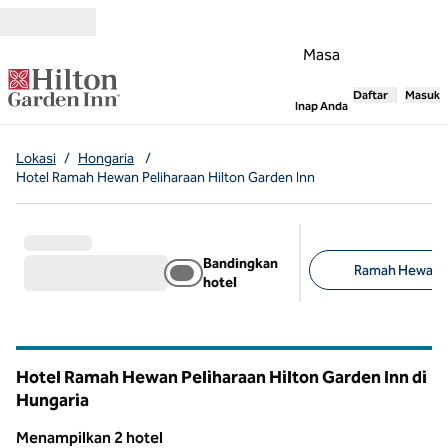
Lompati ke Konten
Masa
Daftar
Masuk
,
Membuka tab
Inap Anda
Lokasi
/
Hongaria
/
Hotel Ramah Hewan Peliharaan Hilton Garden Inn
Bandingkan
Ramah Hewan Pe
hotel
Filter yang disarank
Hotel Ramah Hewan Peliharaan Hilton Garden Inn di
Hungaria
Menampilkan 2 hotel