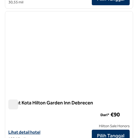
30,55 mil
1
/
11
gambar sebelumnya
gambar
1 dari 11
Pusat Kota Hilton Garden Inn Debrecen
Pusat Kota Hilton Garden Inn Debrecen
€90
Dari*
Hilton Sale Honors
Lihat detail hotel untuk Hilton Garden Inn Debrecen City Center
Lihat detail hotel
Pilih Tanggal