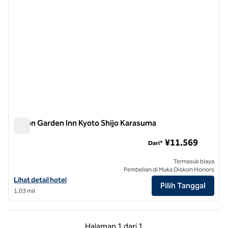
Hilton Garden Inn Kyoto Shijo Karasuma
Hilton Garden Inn Kyoto Shijo Karasuma
¥11.569
Dari*
Termasuk biaya
Pembelian di Muka Diskon Honors
Lihat detail hotel untuk Hilton Garden Inn Kyoto Shijo Karasuma
Lihat detail hotel
Pilih Tanggal
1,03 mil
Halaman Sebelumnya, 1 dari 1
Halaman Berikutnya,
Halaman
1 dari 1