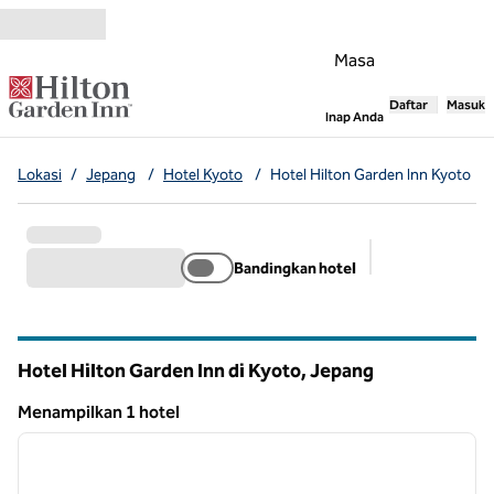
Lompati ke Konten
Masa
Daftar
Masuk
,
Membuka tab
Inap Anda
Lokasi
/
Jepang
/
Hotel Kyoto
/
Hotel Hilton Garden Inn Kyoto
Bandingkan hotel
Filter yang dis
Hotel Hilton Garden Inn di Kyoto, Jepang
Menampilkan 1 hotel
1
/
12
Menampilkan 1 hotel
gambar sebelumnya
gambar
1 dari 12