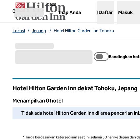
Lompati ke Konten
,
Membuka tab baru
Masa
0
Inap Anda
Daftar
Masuk
Lokasi
/
Jepang
/
Hotel Hilton Garden Inn Tohoku
Bandingkan hot
Hotel Hilton Garden Inn dekat Tohoku, Jepang
Menampilkan 0 hotel
Kami tidak dapat menemukan hotel untuk Anda di area ini. 
Tidak ada hotel Hilton Garden Inn di area pencarian in
*Harga berdasarkan ketersediaan saat ini selama 30 hari ke depan dan d