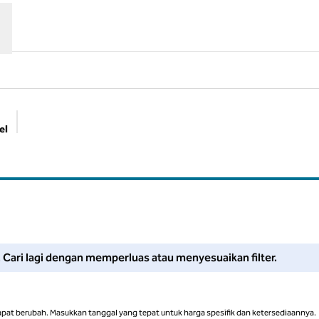
el
Filter yang disarankan
Sesuaikan filter atau coba perluas pencarian Anda untuk mendapat
i. Cari lagi dengan memperluas atau menyesuaikan filter.
apat berubah. Masukkan tanggal yang tepat untuk harga spesifik dan ketersediaannya.