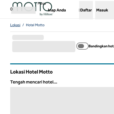
Lompati ke Konten
,
Membuka tab baru
Masa
0
Inap Anda
Daftar
Masuk
Lokasi
/
Hotel Motto
Bandingkan hot
Lokasi Hotel Motto
Tengah mencari hotel...
Tengah mencari hotel...