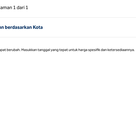
 Sebelumnya, 1 dari 1
Halaman Berikutnya, 1 dari 1
laman
1 dari 1
Halaman 1 dari 1
nn berdasarkan Kota
apat berubah. Masukkan tanggal yang tepat untuk harga spesifik dan ketersediaannya.