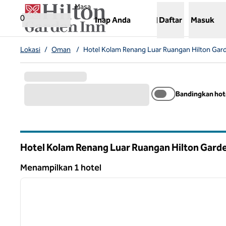
Lompati ke Konten
,
Membuka tab baru
Masa
0
Inap Anda
Daftar
Masuk
Lokasi
/
Oman
/
Hotel Kolam Renang Luar Ruangan Hilton Gard
Bandingkan hot
Hotel Kolam Renang Luar Ruangan Hilton Gard
Menampilkan 1 hotel
1
Menampilkan 1 hotel
gambar sebelumnya
1 dari 11