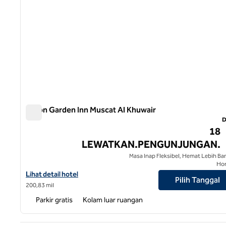
Hilton Garden Inn Muscat Al Khuwair
Hilton Garden Inn Muscat Al Khuwair
D
18
LEWATKAN.PENGUNJUNGAN.
Masa Inap Fleksibel, Hemat Lebih Ba
Ho
Lihat detail hotel untuk Hilton Garden Inn Muscat Al Khuwair
Lihat detail hotel
Pilih Tanggal
200,83 mil
Parkir gratis
Kolam luar ruangan