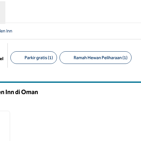
en Inn
Parkir gratis (1)
Ramah Hewan Peliharaan (1)
el
Filter yang disarankan
en Inn di Oman
/
11
gambar berikutnya