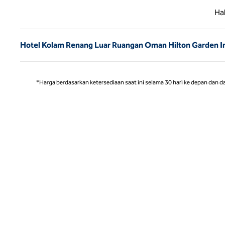
Halaman
Ha
Hotel Kolam Renang Luar Ruangan Oman Hilton Garden I
*Harga berdasarkan ketersediaan saat ini selama 30 hari ke depan dan d