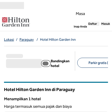
Lompati ke Konten
Masa
Daftar
Masuk
,
Membuka tab
Inap Anda
Lokasi
/
Paraguay
/
Hotel Hilton Garden Inn
Bandingkan
Parkir gratis (1)
hotel
Filter yang disarank
Hotel Hilton Garden Inn di Paraguay
Menampilkan 1 hotel
Menampilkan 1 hotel
Harga termasuk semua pajak dan biaya
1
/
12