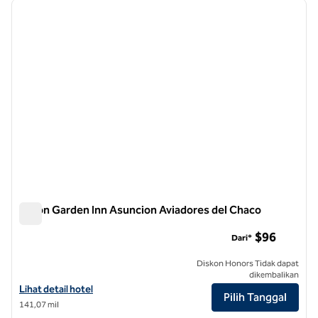
gambar sebelumnya
gambar
1 dari 12
Hilton Garden Inn Asuncion Aviadores del Chaco
Hilton Garden Inn Asuncion Aviadores del Chaco
$96
Dari*
Diskon Honors Tidak dapat
dikembalikan
Lihat detail hotel untuk Hilton Garden Inn Asuncion Aviadores del Ch
Lihat detail hotel
Pilih Tanggal
141,07 mil