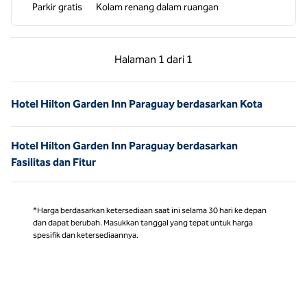
Parkir gratis
Kolam renang dalam ruangan
Halaman Sebelumnya, 1 dari 1
Halaman Berikutnya,
Halaman
1 dari 1
Halaman 1 dari 1
Hotel Hilton Garden Inn Paraguay berdasarkan Kota
Hotel Hilton Garden Inn Paraguay berdasarkan
Fasilitas dan Fitur
*Harga berdasarkan ketersediaan saat ini selama 30 hari ke depan
dan dapat berubah. Masukkan tanggal yang tepat untuk harga
spesifik dan ketersediaannya.