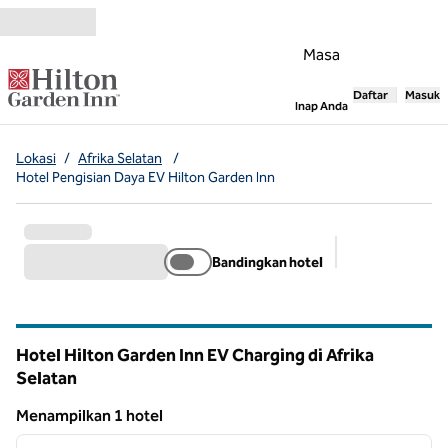
Lompati ke Konten
Masa
Daftar
Masuk
,
Membuka tab
Inap Anda
Lokasi
/
Afrika Selatan
/
Hotel Pengisian Daya EV Hilton Garden Inn
Bandingkan hotel
Filter yang dis
Hotel Hilton Garden Inn EV Charging di Afrika
Selatan
Menampilkan 1 hotel
1
/
12
Menampilkan 1 hotel
gambar sebelumnya
gambar
1 dari 12