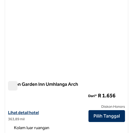
Hilton Garden Inn Umhlanga Arch
Hilton Garden Inn Umhlanga Arch
R 1.656
Dari*
Diskon Honors
Lihat detail hotel untuk Hilton Garden Inn Umhlanga Arch
Lihat detail hotel
Pilih Tanggal
363,89 mil
Kolam luar ruangan