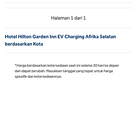
Halaman Sebelumnya, 1 dari 1
Halaman Berikutnya,
Halaman
1 dari 1
Halaman 1 dari 1
Hotel Hilton Garden Inn EV Charging Afrika Selatan
berdasarkan Kota
*Harga berdasarkan ketersediaan saat ini selama 30 hari ke depan
dan dapat berubah. Masukkan tanggal yang tepat untuk harga
spesifik dan ketersediaannya.