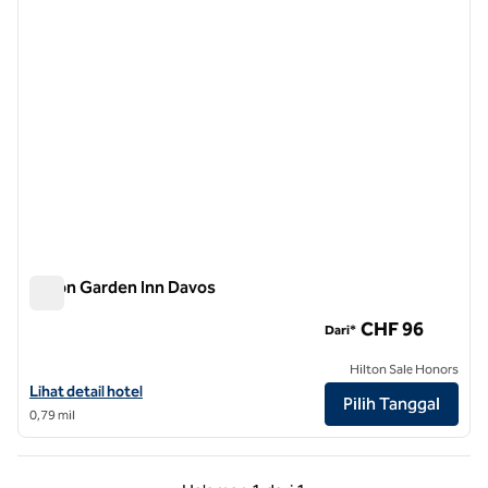
Hilton Garden Inn Davos
Hilton Garden Inn Davos
CHF 96
Dari*
Hilton Sale Honors
Lihat detail hotel untuk Hilton Garden Inn Davos
Lihat detail hotel
Pilih Tanggal
0,79 mil
Halaman Sebelumnya, 1 dari 1
Halaman Berikutnya,