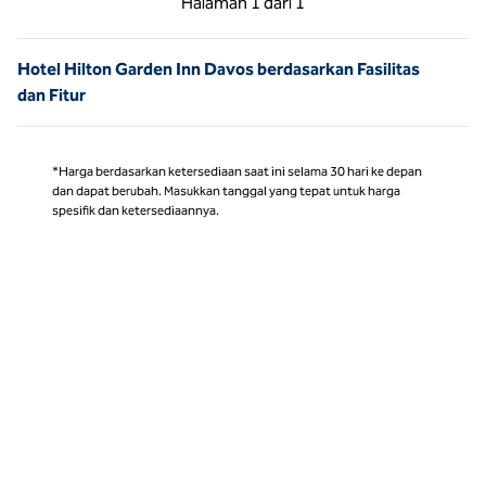
Halaman
1 dari 1
Halaman 1 dari 1
Hotel Hilton Garden Inn Davos berdasarkan Fasilitas
dan Fitur
*Harga berdasarkan ketersediaan saat ini selama 30 hari ke depan
dan dapat berubah. Masukkan tanggal yang tepat untuk harga
spesifik dan ketersediaannya.