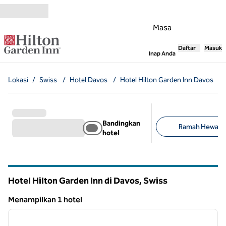
Lompati ke Konten
Masa
Daftar
Masuk
,
Membuka tab
Inap Anda
Lokasi
/
Swiss
/
Hotel Davos
/
Hotel Hilton Garden Inn Davos
Bandingkan
Ramah Hewan Pe
hotel
Filter yang disarank
Hotel Hilton Garden Inn di Davos, Swiss
Menampilkan 1 hotel
1
/
12
Menampilkan 1 hotel
gambar sebelumnya
gambar
1 dari 12