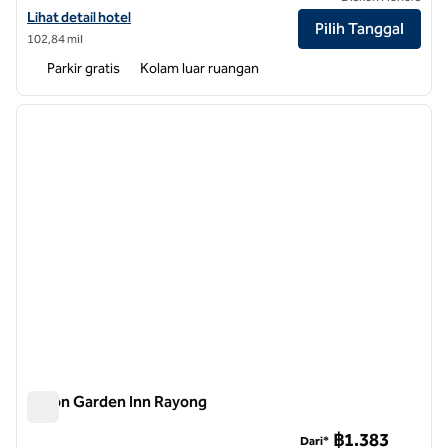
Lihat detail hotel untuk Hilton Garden Inn Bangkok Riverside
Lihat detail hotel
Pilih Tanggal
102,84 mil
Parkir gratis
Kolam luar ruangan
1
/
12
gambar sebelumnya
gambar
1 dari 12
Hilton Garden Inn Rayong
Hilton Garden Inn Rayong
฿1.383
Dari*