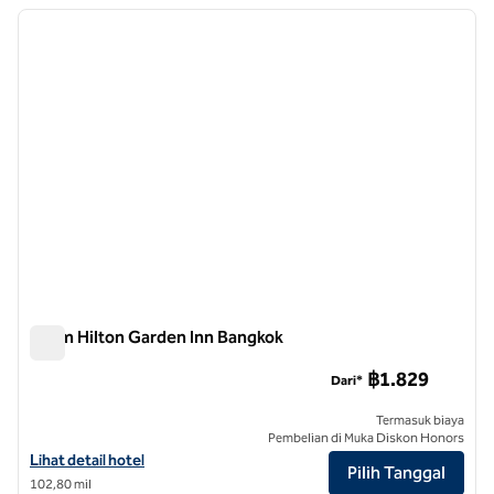
Menampilkan 4 hotel
gambar sebelumnya
gambar
1 dari 12
Silom Hilton Garden Inn Bangkok
Silom Hilton Garden Inn Bangkok
฿1.829
Dari*
Termasuk biaya
Pembelian di Muka Diskon Honors
Lihat detail hotel untuk Hilton Garden Inn Bangkok Silom
Lihat detail hotel
Pilih Tanggal
102,80 mil