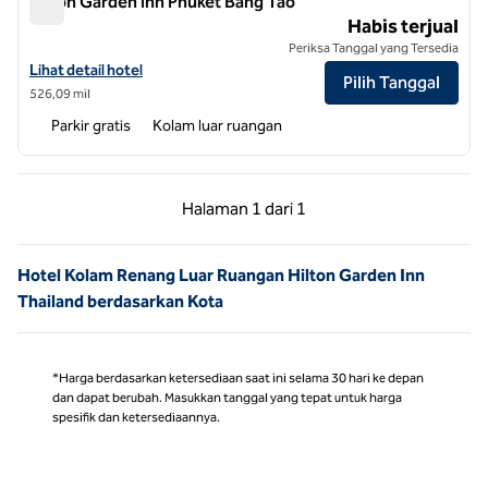
Hilton Garden Inn Phuket Bang Tao
Hilton Garden Inn Phuket Bang Tao
Habis terjual
Periksa Tanggal yang Tersedia
Lihat detail hotel untuk Hilton Garden Inn Phuket Bang Tao
Lihat detail hotel
Pilih Tanggal
526,09 mil
Parkir gratis
Kolam luar ruangan
Halaman Sebelumnya, 1 dari 1
Halaman Berikutnya,
Halaman
1 dari 1
Halaman 1 dari 1
Hotel Kolam Renang Luar Ruangan Hilton Garden Inn
Thailand berdasarkan Kota
*Harga berdasarkan ketersediaan saat ini selama 30 hari ke depan
dan dapat berubah. Masukkan tanggal yang tepat untuk harga
spesifik dan ketersediaannya.