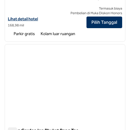
Termasuk biaya
Pembelian di Muka Diskon Honors
Lihat detail hotel untuk Hilton Garden Inn Rayong
Lihat detail hotel
Pilih Tanggal
168,98 mil
Parkir gratis
Kolam luar ruangan
1
/
12
gambar sebelumnya
gambar
1 dari 12