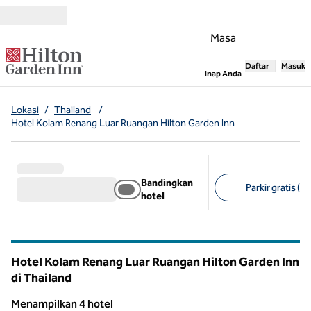
Lompati ke Konten
Masa
Daftar
Masuk
,
Membuka tab
Inap Anda
Lokasi
/
Thailand
/
Hotel Kolam Renang Luar Ruangan Hilton Garden Inn
Bandingkan
Parkir gratis (4)
hotel
Filter yang disarank
Hotel Kolam Renang Luar Ruangan Hilton Garden Inn
di Thailand
Menampilkan 4 hotel
1
/
12