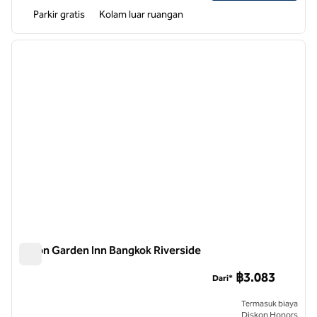
Parkir gratis
Kolam luar ruangan
1
/
12
gambar sebelumnya
gambar
1 dari 12
Hilton Garden Inn Bangkok Riverside
Hilton Garden Inn Bangkok Riverside
฿3.083
Dari*
Termasuk biaya
Diskon Honors