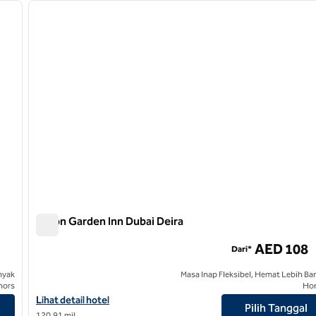
gambar berikutnya
gambar sebelumnya
1 dari 12
Hilton Garden Inn Dubai Deira
Hilton Garden Inn Dubai Deira
AED 108
Dari*
nyak
Masa Inap Fleksibel, Hemat Lebih Ba
nors
Ho
Lihat detail hotel untuk Hilton Garden Inn Dubai Deira
Lihat detail hotel
Pilih Tanggal
120,91 mil