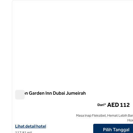
gambar sebelumnya
1 dari 12
Hilton Garden Inn Dubai Jumeirah
Hilton Garden Inn Dubai Jumeirah
AED 112
Dari*
Masa Inap Fleksibel, Hemat Lebih Ba
Ho
Lihat detail hotel untuk Hilton Garden Inn Dubai Jumeirah
Lihat detail hotel
Pilih Tanggal
117,81 mil