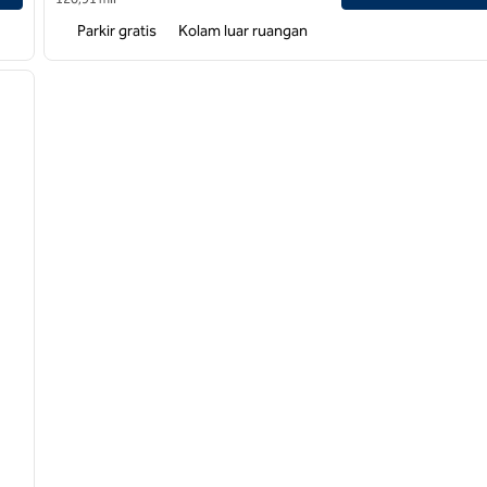
Parkir gratis
Kolam luar ruangan
/
12
gambar berikutnya