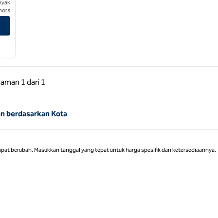
nyak
nors
 Sebelumnya, 1 dari 1
Halaman Berikutnya, 1 dari 1
laman
1 dari 1
Halaman 1 dari 1
nn berdasarkan Kota
apat berubah. Masukkan tanggal yang tepat untuk harga spesifik dan ketersediaannya.