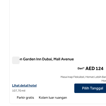
Hilton Garden Inn Dubai, Mall Avenue
Hilton Garden Inn Dubai, Mall Avenue
AED 124
Dari*
Masa Inap Fleksibel, Hemat Lebih Ba
Ho
Lihat detail hotel untuk Hilton Garden Inn Dubai, Mall Avenue
Lihat detail hotel
Pilih Tanggal
107,70 mil
Parkir gratis
Kolam luar ruangan
1