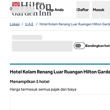
Lompati ke Konten
,
Membuka tab baru
Masa
0
Inap Anda
Daftar
Masuk
Lokasi
/
U.A.E
/
Hotel Kolam Renang Luar Ruangan Hilton Gard
Bandingkan hot
Hotel Kolam Renang Luar Ruangan Hilton Garde
Menampilkan 5 hotel
Menampilkan 5 hotel
Harga termasuk semua pajak dan biaya
1
gambar sebelumnya
1 dari 12