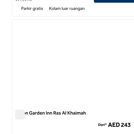
Parkir gratis
Kolam luar ruangan
1
gambar sebelumnya
1 dari 12
Hilton Garden Inn Ras Al Khaimah
Hilton Garden Inn Ras Al Khaimah
AED 243
Dari*