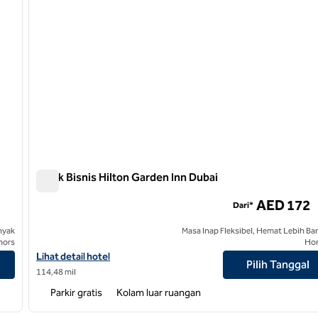
Teluk Bisnis Hilton Garden Inn Dubai
Teluk Bisnis Hilton Garden Inn Dubai
AED 172
Dari*
nyak
Masa Inap Fleksibel, Hemat Lebih Ba
nors
Ho
Lihat detail hotel untuk Hilton Garden Inn Dubai Business Bay
Lihat detail hotel
Pilih Tanggal
114,48 mil
Parkir gratis
Kolam luar ruangan
/
12
1