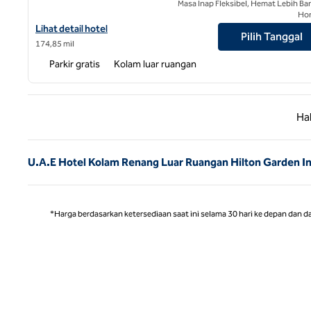
Masa Inap Fleksibel, Hemat Lebih Ba
Ho
Lihat detail hotel untuk Hilton Garden Inn Ras Al Khaimah
Lihat detail hotel
Pilih Tanggal
174,85 mil
Parkir gratis
Kolam luar ruangan
Halaman
Ha
U.A.E Hotel Kolam Renang Luar Ruangan Hilton Garden I
*Harga berdasarkan ketersediaan saat ini selama 30 hari ke depan dan d