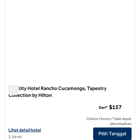
Sanctity Hotel Rancho Cucamonga, Tapestry
Collection by Hilton
Sanctity Hotel Rancho Cucamonga, Tapestry Collection by Hi
$157
Dari*
Diskon Honors Tidak dapat
dikembalikan
Lihat detail hotel untuk Sanctity Hotel Rancho Cucamonga, Tapestry 
Lihat detail hotel
Pilih Tanggal
2,34 mil