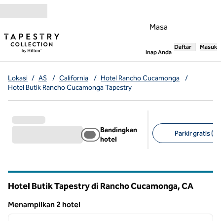
Lompati ke Konten
Masa
Daftar
Masuk
,
Membuka tab
Inap Anda
Lokasi
/
AS
/
California
/
Hotel Rancho Cucamonga
/
Hotel Butik Rancho Cucamonga Tapestry
Bandingkan
Parkir gratis (1)
hotel
Filter yang disarank
Hotel Butik Tapestry di Rancho Cucamonga,
CA
California
Menampilkan 2 hotel
1
/
12
Menampilkan 2 hotel
gambar sebelumnya
gambar
1 dari 12