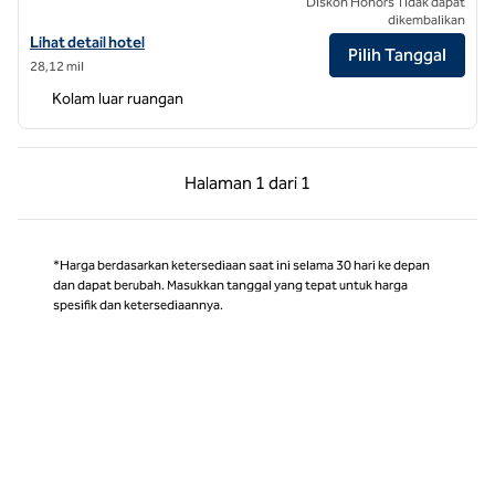
Diskon Honors Tidak dapat
dikembalikan
Lihat detail hotel untuk SunCoast Park Hotel Anaheim Resort, Tapest
Lihat detail hotel
Pilih Tanggal
28,12 mil
Kolam luar ruangan
Halaman Sebelumnya, 1 dari 1
Halaman Berikutnya,
Halaman
1 dari 1
Halaman 1 dari 1
*Harga berdasarkan ketersediaan saat ini selama 30 hari ke depan
dan dapat berubah. Masukkan tanggal yang tepat untuk harga
spesifik dan ketersediaannya.