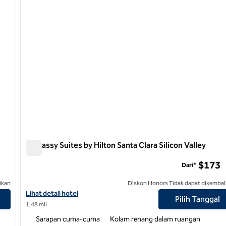
Embassy Suites by Hilton Santa Clara Silicon Valley
Embassy Suites by Hilton Santa Clara Silicon Valley
$173
Dari*
ikan
Diskon Honors Tidak dapat dikembal
ta Clara
Lihat detail hotel untuk Embassy Suites by Hilton Santa Clara Sili
Lihat detail hotel
Pilih Tanggal
1,48 mil
Sarapan cuma-cuma
Kolam renang dalam ruangan