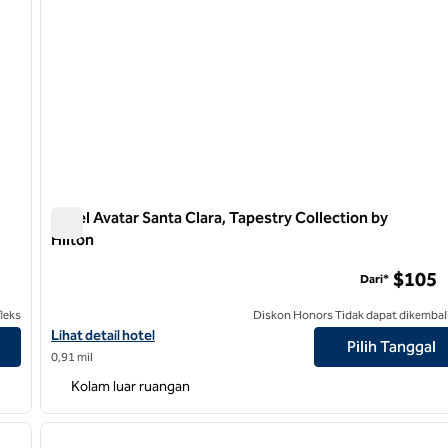
Hotel Avatar Santa Clara, Tapestry Collection by
Hilton
Hotel Avatar Santa Clara, Tapestry Collection by Hilton
$105
Dari*
leks
Diskon Honors Tidak dapat dikembal
Lihat detail hotel untuk Avatar Hotel Santa Clara, Tapestry Collec
Lihat detail hotel
Pilih Tanggal
0,91 mil
Kolam luar ruangan
/
12
1
gambar berikutnya
gambar sebelumnya
1 dari 12