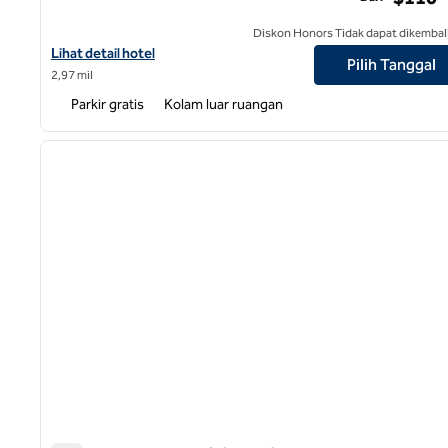
Diskon Honors Tidak dapat dikembal
Lihat detail hotel untuk Hilton Garden Inn San Jose/Milpitas
Lihat detail hotel
Pilih Tanggal
2,97 mil
Parkir gratis
Kolam luar ruangan
1
gambar sebelumnya
1 dari 12