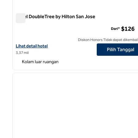
Hotel DoubleTree by Hilton San Jose
Hotel DoubleTree by Hilton San Jose
$126
Dari*
Diskon Honors Tidak dapat dikembal
Lihat perincian hotel untuk Hotel DoubleTree by Hilton San Jose
Lihat detail hotel
Pilih Tanggal
3,37 mil
Kolam luar ruangan
1
gambar sebelumnya
1 dari 12