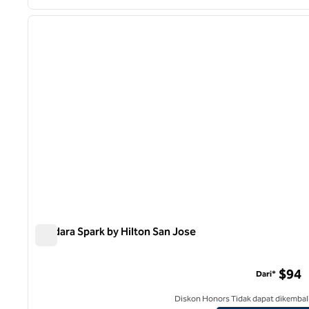
1
gambar sebelumnya
1 dari 12
Bandara Spark by Hilton San Jose
Bandara Spark by Hilton San Jose
$94
Dari*
Diskon Honors Tidak dapat dikembal