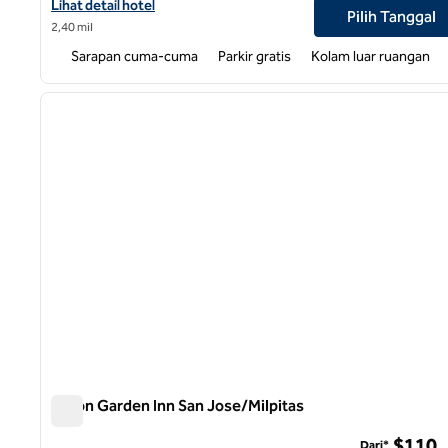
Lihat perincian hotel untuk Bandara Spark by Hilton San Jose
Lihat detail hotel
Pilih Tanggal
2,40 mil
Sarapan cuma-cuma
Parkir gratis
Kolam luar ruangan
1
gambar sebelumnya
1 dari 11
Hilton Garden Inn San Jose/Milpitas
Hilton Garden Inn San Jose/Milpitas
$110
Dari*