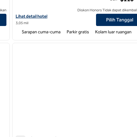
ikan
Diskon Honors Tidak dapat dikembal
Lihat detail hotel untuk Hampton Inn Milpitas
Lihat detail hotel
Pilih Tanggal
3,05 mil
Sarapan cuma-cuma
Parkir gratis
Kolam luar ruangan
/
12
1
gambar berikutnya
gambar sebelumnya
1 dari 12