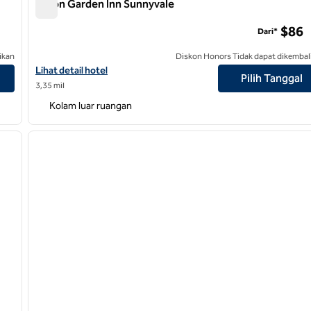
Hilton Garden Inn Sunnyvale
Hilton Garden Inn Sunnyvale
$86
Dari*
ikan
Diskon Honors Tidak dapat dikembal
Lihat detail hotel untuk Hilton Garden Inn Sunnyvale
Lihat detail hotel
Pilih Tanggal
3,35 mil
Kolam luar ruangan
/
12
1
gambar berikutnya
gambar sebelumnya
1 dari 12