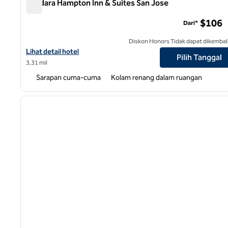
Bandara Hampton Inn & Suites San Jose
Bandara Hampton Inn & Suites San Jose
$106
Dari*
Diskon Honors Tidak dapat dikembal
Lihat detail hotel untuk Bandara Hampton Inn & Suites San Jose
Lihat detail hotel
Pilih Tanggal
3,31 mil
Sarapan cuma-cuma
Kolam renang dalam ruangan
1
gambar sebelumnya
1 dari 12