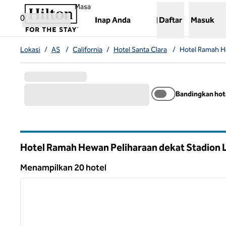
Lompati ke Konten
,
Membuka tab baru
Masa
0
Inap Anda
Daftar
Masuk
Lokasi
/
AS
/
California
/
Hotel Santa Clara
/
Hotel Ramah H
Bandingkan hot
Hotel Ramah Hewan Peliharaan dekat Stadion L
California
Menampilkan 20 hotel
1
Menampilkan 20 hotel
gambar sebelumnya
1 dari 12