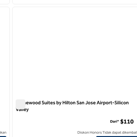
/
12
1
gambar berikutnya
gambar sebelumnya
1 dari 12
Homewood Suites by Hilton San Jose Airport-Silicon
Valley
Homewood Suites by Hilton San Jose Airport-Silicon Valle
$110
Dari*
ikan
Diskon Honors Tidak dapat dikembal