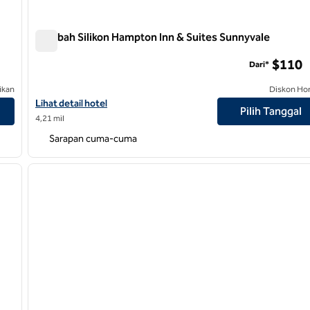
Lembah Silikon Hampton Inn & Suites Sunnyvale
Lembah Silikon Hampton Inn & Suites Sunnyvale
$110
Dari*
ikan
Diskon Ho
Lihat detail hotel untuk Hampton Inn & Suites Sunnyvale Silicon V
Lihat detail hotel
Pilih Tanggal
4,21 mil
Sarapan cuma-cuma
/
12
1
gambar berikutnya
gambar sebelumnya
1 dari 12