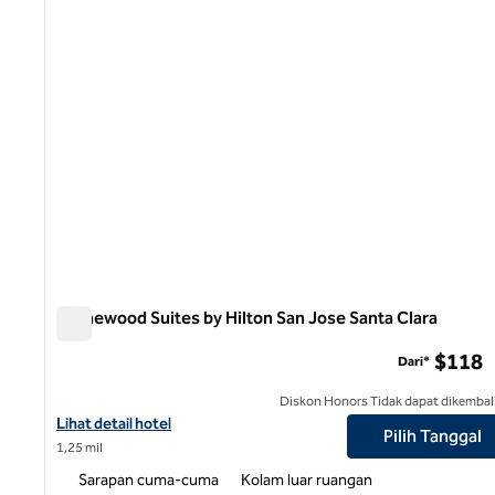
Homewood Suites by Hilton San Jose Santa Clara
Homewood Suites by Hilton San Jose Santa Clara
$118
Dari*
Diskon Honors Tidak dapat dikembal
Lihat detail hotel untuk Homewood Suites by Hilton San Jose San
Lihat detail hotel
Pilih Tanggal
1,25 mil
Sarapan cuma-cuma
Kolam luar ruangan