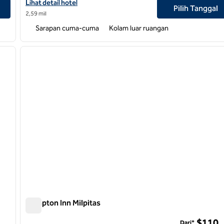
Lihat detail hotel untuk Homewood Suites by Hilton San Jose Airp
Lihat detail hotel
Pilih Tanggal
2,59 mil
Sarapan cuma-cuma
Kolam luar ruangan
/
11
1
gambar berikutnya
gambar sebelumnya
1 dari 12
Hampton Inn Milpitas
Hampton Inn Milpitas
$110
Dari*