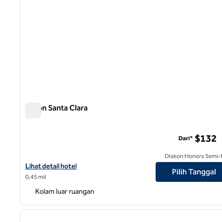
Hilton Santa Clara
Hilton Santa Clara
$132
Dari*
Diskon Honors Semi-f
Lihat detail hotel untuk Hilton Santa Clara
Lihat detail hotel
Pilih Tanggal
0,45 mil
Kolam luar ruangan
1
gambar sebelumnya
1 dari 12