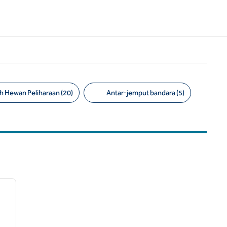
 Hewan Peliharaan (20)
Antar-jemput bandara (5)
/
12
gambar berikutnya