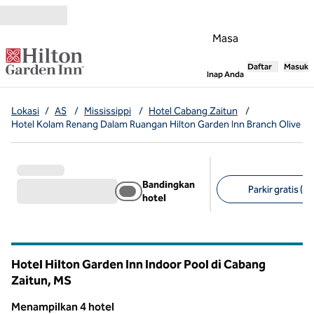
Lompati ke Konten
Masa
Daftar
Masuk
,
Membuka tab
Inap Anda
Lokasi
/
AS
/
Mississippi
/
Hotel Cabang Zaitun
/
Hotel Kolam Renang Dalam Ruangan Hilton Garden Inn Branch Olive
Bandingkan
Parkir gratis (3)
hotel
Filter yang disarank
Hotel Hilton Garden Inn Indoor Pool di Cabang
Zaitun,
MS
Mississippi
Menampilkan 4 hotel
1
/
12