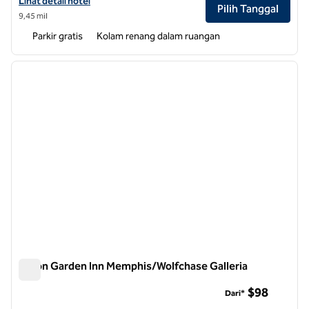
Lihat detail hotel untuk Hilton Garden Inn Memphis/Southaven, MS
Lihat detail hotel
Pilih Tanggal
9,45 mil
Parkir gratis
Kolam renang dalam ruangan
1
/
12
gambar sebelumnya
gambar
1 dari 12
Hilton Garden Inn Memphis/Wolfchase Galleria
Hilton Garden Inn Memphis/Wolfchase Galleria
$98
Dari*