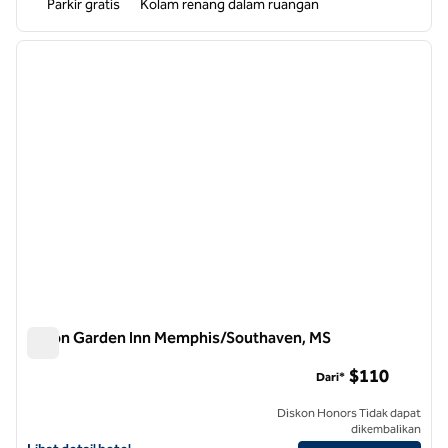
Parkir gratis
Kolam renang dalam ruangan
1
/
11
gambar sebelumnya
gambar
1 dari 11
Hilton Garden Inn Memphis/Southaven, MS
Hilton Garden Inn Memphis/Southaven, MS
$110
Dari*
Diskon Honors Tidak dapat
dikembalikan