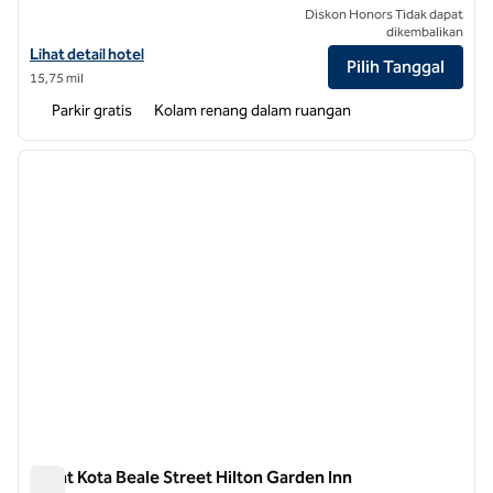
Diskon Honors Tidak dapat
dikembalikan
Lihat detail hotel untuk Hilton Garden Inn Memphis/Wolfchase Galler
Lihat detail hotel
Pilih Tanggal
15,75 mil
Parkir gratis
Kolam renang dalam ruangan
1
/
12
gambar sebelumnya
gambar
1 dari 12
Pusat Kota Beale Street Hilton Garden Inn