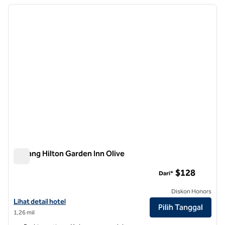
Menampilkan 4 hotel
gambar sebelumnya
gambar
1 dari 12
Cabang Hilton Garden Inn Olive
Cabang Hilton Garden Inn Olive
$128
Dari*
Diskon Honors
Lihat detail hotel untuk Hilton Garden Inn Olive Branch
Lihat detail hotel
Pilih Tanggal
1,26 mil