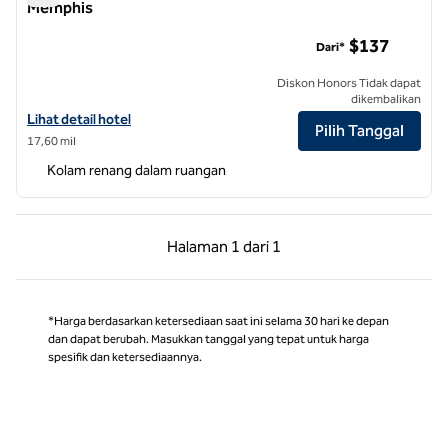
Memphis
Pusat Kota Beale Street Hilton Garden Inn Memphis
$137
Dari*
Diskon Honors Tidak dapat
dikembalikan
Lihat detail hotel untuk Hilton Garden Inn Memphis Downtown Beale
Lihat detail hotel
Pilih Tanggal
17,60 mil
Kolam renang dalam ruangan
Halaman Sebelumnya, 1 dari 1
Halaman Berikutnya,
Halaman
1 dari 1
Halaman 1 dari 1
*Harga berdasarkan ketersediaan saat ini selama 30 hari ke depan
dan dapat berubah. Masukkan tanggal yang tepat untuk harga
spesifik dan ketersediaannya.