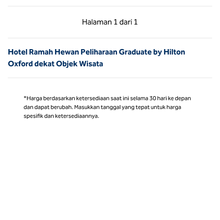
Halaman Sebelumnya, 1 dari 1
Halaman Berikutnya,
Halaman
1 dari 1
Halaman 1 dari 1
Hotel Ramah Hewan Peliharaan Graduate by Hilton
Oxford dekat Objek Wisata
*Harga berdasarkan ketersediaan saat ini selama 30 hari ke depan
dan dapat berubah. Masukkan tanggal yang tepat untuk harga
spesifik dan ketersediaannya.