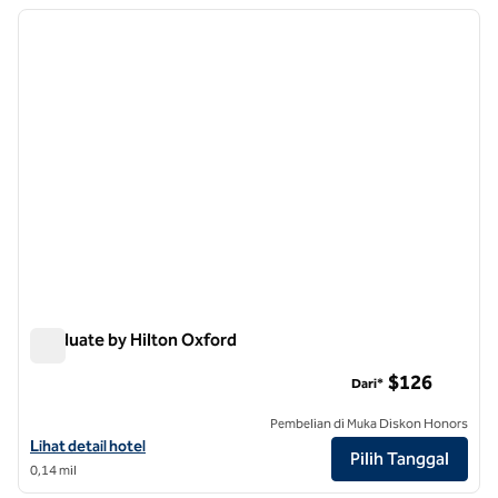
Menampilkan 1 hotel
gambar sebelumnya
gambar
1 dari 12
Graduate by Hilton Oxford
Graduate by Hilton Oxford
$126
Dari*
Pembelian di Muka Diskon Honors
Lihat detail hotel untuk Graduate by Hilton Oxford
Lihat detail hotel
Pilih Tanggal
0,14 mil