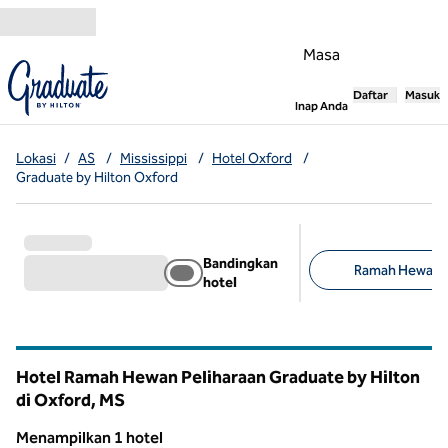
Lompati ke Konten
Masa
Daftar
Masuk
,
Membuka tab
Inap Anda
Lokasi
/
AS
/
Mississippi
/
Hotel Oxford
/
Graduate by Hilton Oxford
Bandingkan
Ramah Hewan Pe
hotel
Filter yang disarank
Hotel Ramah Hewan Peliharaan Graduate by Hilton
di Oxford,
MS
Mississippi
Menampilkan 1 hotel
1
/
12