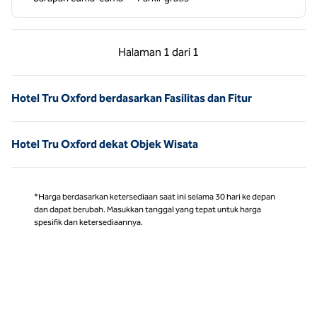
Halaman Sebelumnya, 1 dari 1
Halaman Berikutnya,
Halaman
1 dari 1
Halaman 1 dari 1
Hotel Tru Oxford berdasarkan Fasilitas dan Fitur
Hotel Tru Oxford dekat Objek Wisata
*Harga berdasarkan ketersediaan saat ini selama 30 hari ke depan
dan dapat berubah. Masukkan tanggal yang tepat untuk harga
spesifik dan ketersediaannya.