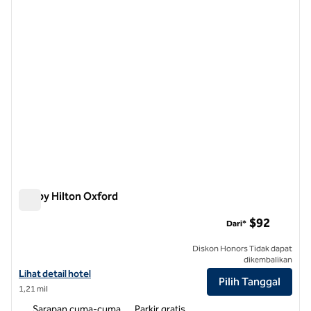
Tru by Hilton Oxford
Tru by Hilton Oxford
$92
Dari*
Diskon Honors Tidak dapat
dikembalikan
Lihat detail hotel untuk Tru by Hilton Oxford
Lihat detail hotel
Pilih Tanggal
1,21 mil
Sarapan cuma-cuma
Parkir gratis