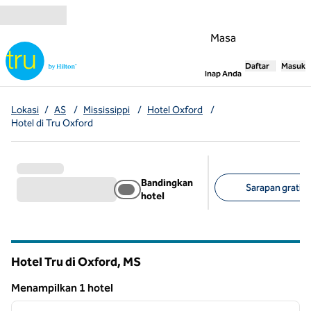
Lompati ke Konten
Masa
Daftar
Masuk
,
Membuka tab
Inap Anda
Lokasi
/
AS
/
Mississippi
/
Hotel Oxford
/
Hotel di Tru Oxford
Bandingkan
Sarapan gratis (
hotel
Filter yang disarank
Hotel Tru di Oxford,
MS
Mississippi
Menampilkan 1 hotel
1
/
12
Menampilkan 1 hotel
gambar sebelumnya
gambar
1 dari 12