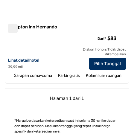
Hampton Inn Hernando
Hampton Inn Hernando
$83
Dari*
Diskon Honors Tidak dapat
dikembalikan
Lihat detail hotel untuk Hampton Inn Hernando
Lihat detail hotel
Pilih Tanggal
39,99 mil
Sarapan cuma-cuma
Parkir gratis
Kolam luar ruangan
Halaman Sebelumnya, 1 dari 1
Halaman Berikutnya,
Halaman
1 dari 1
Halaman 1 dari 1
*Harga berdasarkan ketersediaan saat ini selama 30 hari ke depan
dan dapat berubah. Masukkan tanggal yang tepat untuk harga
spesifik dan ketersediaannya.