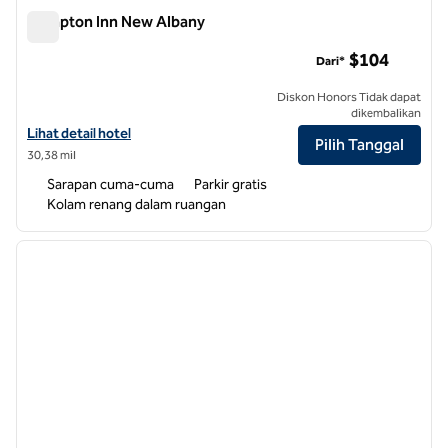
Hampton Inn New Albany
Hampton Inn New Albany
$104
Dari*
Diskon Honors Tidak dapat
dikembalikan
Lihat detail hotel untuk Hampton Inn New Albany
Lihat detail hotel
Pilih Tanggal
30,38 mil
Sarapan cuma-cuma
Parkir gratis
Kolam renang dalam ruangan
1
/
12
gambar sebelumnya
gambar
1 dari 12