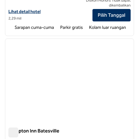
Diskon Honors Tidak dapat
dikembalikan
Lihat detail hotel untuk Hampton Inn Oxford/Conference Center
Lihat detail hotel
Pilih Tanggal
2,29 mil
Sarapan cuma-cuma
Parkir gratis
Kolam luar ruangan
1
/
12
gambar sebelumnya
gambar
1 dari 12
Hampton Inn Batesville
Hampton Inn Batesville