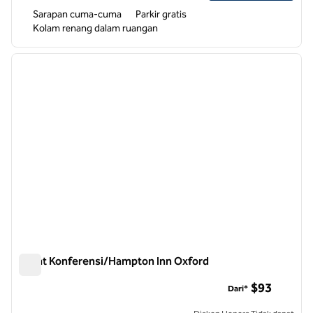
Sarapan cuma-cuma
Parkir gratis
Kolam renang dalam ruangan
1
/
12
gambar sebelumnya
gambar
1 dari 12
Pusat Konferensi/Hampton Inn Oxford
Pusat Konferensi/Hampton Inn Oxford
$93
Dari*