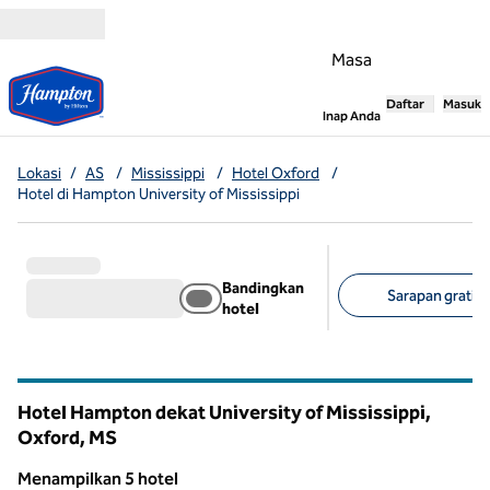
Lompati ke Konten
Masa
Daftar
Masuk
,
Membuka tab
Inap Anda
Lokasi
/
AS
/
Mississippi
/
Hotel Oxford
/
Hotel di Hampton University of Mississippi
Bandingkan
Sarapan gratis (
hotel
Filter yang disarank
Hotel Hampton dekat University of Mississippi,
Oxford,
MS
Mississippi
Menampilkan 5 hotel
1
/
9