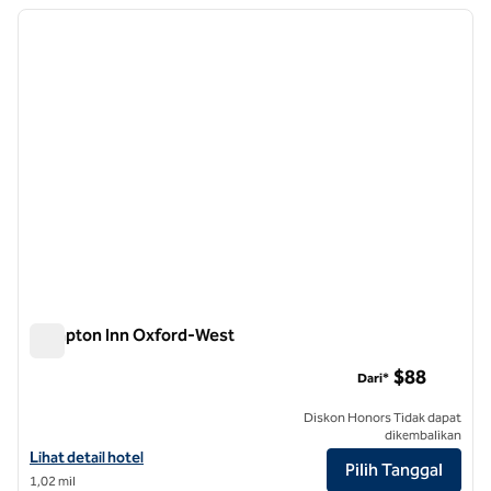
Menampilkan 5 hotel
gambar sebelumnya
gambar
1 dari 9
Hampton Inn Oxford-West
Hampton Inn Oxford-West
$88
Dari*
Diskon Honors Tidak dapat
dikembalikan
Lihat detail hotel untuk Hampton Inn Oxford-West
Lihat detail hotel
Pilih Tanggal
1,02 mil