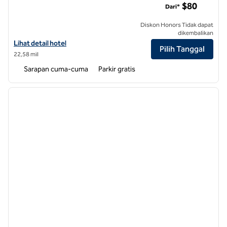
$80
Dari*
Diskon Honors Tidak dapat
dikembalikan
Lihat detail hotel untuk Hampton Inn Batesville
Lihat detail hotel
Pilih Tanggal
22,58 mil
Sarapan cuma-cuma
Parkir gratis
1
/
12
gambar sebelumnya
gambar
1 dari 12