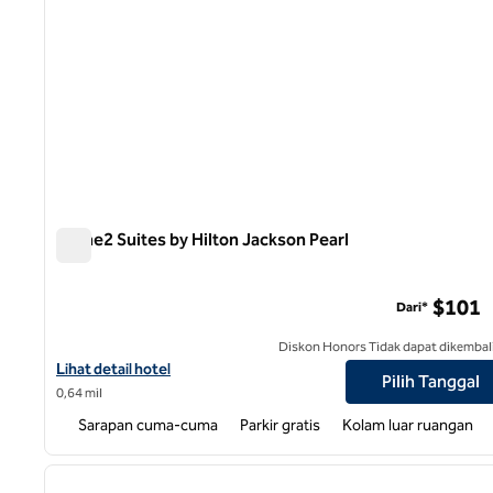
Home2 Suites by Hilton Jackson Pearl
Home2 Suites by Hilton Jackson Pearl
$101
Dari*
Diskon Honors Tidak dapat dikembal
Lihat detail hotel untuk Home2 Suites by Hilton Jackson Pearl
Lihat detail hotel
Pilih Tanggal
0,64 mil
Sarapan cuma-cuma
Parkir gratis
Kolam luar ruangan
1
gambar sebelumnya
1 dari 12