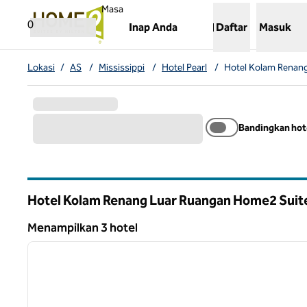
Lompati ke Konten
,
Membuka tab baru
Masa
0
Inap Anda
Daftar
Masuk
Lokasi
/
AS
/
Mississippi
/
Hotel Pearl
/
Hotel Kolam Renang
Bandingkan hot
Hotel Kolam Renang Luar Ruangan Home2 Suite
Mississippi
Menampilkan 3 hotel
1
Menampilkan 3 hotel
gambar sebelumnya
1 dari 12