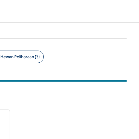
Hewan Peliharaan (3)
/
12
gambar berikutnya