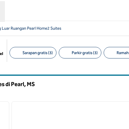
 Luar Ruangan Pearl Home2 Suites
Sarapan gratis (3)
Parkir gratis (3)
Ramah 
el
Filter yang disarankan
s di Pearl,
MS
/
12
1
gambar berikutnya
gambar sebelumnya
1 dari 12