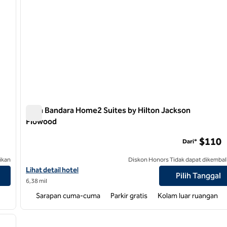
Area Bandara Home2 Suites by Hilton Jackson
Flowood
Area Bandara Home2 Suites by Hilton Jackson Flowood
$110
Dari*
ikan
Diskon Honors Tidak dapat dikembal
Lihat detail hotel untuk Home2 Suites by Hilton Jackson Flowood
Lihat detail hotel
Pilih Tanggal
6,38 mil
Sarapan cuma-cuma
Parkir gratis
Kolam luar ruangan
/
12
gambar berikutnya