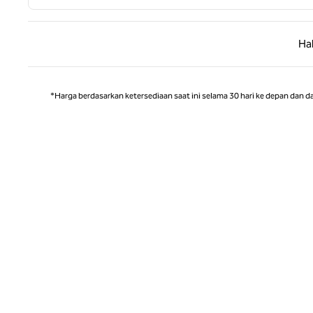
Halaman
Ha
*Harga berdasarkan ketersediaan saat ini selama 30 hari ke depan dan d