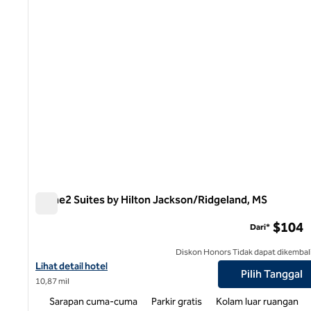
Home2 Suites by Hilton Jackson/Ridgeland, MS
Home2 Suites by Hilton Jackson/Ridgeland, MS
$104
Dari*
Diskon Honors Tidak dapat dikembal
Lihat detail hotel untuk Home2 Suites by Hilton Jackson/Ridgel
Lihat detail hotel
Pilih Tanggal
10,87 mil
Sarapan cuma-cuma
Parkir gratis
Kolam luar ruangan