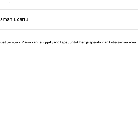
 Sebelumnya, 1 dari 1
Halaman Berikutnya, 1 dari 1
laman
1 dari 1
Halaman 1 dari 1
apat berubah. Masukkan tanggal yang tepat untuk harga spesifik dan ketersediaannya.