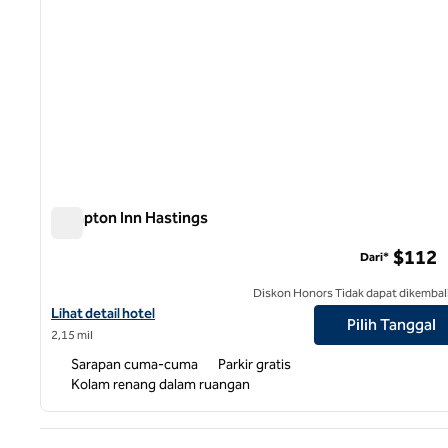
Hampton Inn Hastings
Hampton Inn Hastings
$112
Dari*
Diskon Honors Tidak dapat dikembal
Lihat detail hotel untuk Hampton Inn Hastings
Lihat detail hotel
Pilih Tanggal
2,15 mil
Sarapan cuma-cuma
Parkir gratis
Kolam renang dalam ruangan