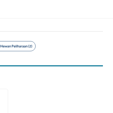
Hewan Peliharaan (2)
/
12
gambar berikutnya