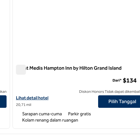
Pusat Medis Hampton Inn by Hilton Grand Island
Pusat Medis Hampton Inn by Hilton Grand Island
$134
Dari*
ikan
Diskon Honors Tidak dapat dikembal
Lihat detail hotel untuk Pusat Medis Hampton Inn by Hilton Grand
Lihat detail hotel
Pilih Tanggal
20,71 mil
Sarapan cuma-cuma
Parkir gratis
Kolam renang dalam ruangan