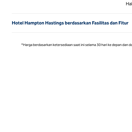
Halaman
Ha
Hotel Hampton Hastings berdasarkan Fasilitas dan Fitur
*Harga berdasarkan ketersediaan saat ini selama 30 hari ke depan dan d