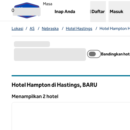
Lompati ke Konten
,
Membuka tab baru
Masa
0
Inap Anda
Daftar
Masuk
Lokasi
/
AS
/
Nebraska
/
Hotel Hastings
/
Hotel Hampton H
Bandingkan hot
Hotel Hampton di Hastings,
BARU
Nebraska
Menampilkan 2 hotel
1
Menampilkan 2 hotel
gambar sebelumnya
1 dari 12