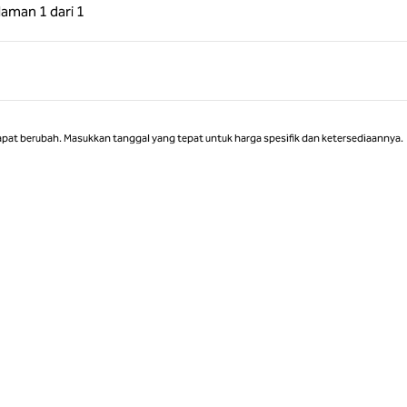
 Sebelumnya, 1 dari 1
Halaman Berikutnya, 1 dari 1
laman
1 dari 1
Halaman 1 dari 1
apat berubah. Masukkan tanggal yang tepat untuk harga spesifik dan ketersediaannya.