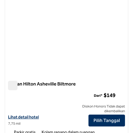
Taman Hilton Asheville Biltmore
Taman Hilton Asheville Biltmore
$149
Dari*
Diskon Honors Tidak dapat
dikembalikan
Lihat detail hotel untuk Hilton Asheville Biltmore Park
Lihat detail hotel
Pilih Tanggal
7,75 mil
Parkir gratis
Kolam renang dalam ruangan