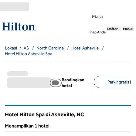
Lompati ke Konten
Masa
Daftar
Masuk
,
Membuka tab
Inap Anda
Lokasi
/
AS
/
North Carolina
/
Hotel Asheville
/
Hotel Hilton Asheville Spa
Bandingkan
Parkir gratis (1)
hotel
Filter yang disarank
Hotel Hilton Spa di Asheville,
NC
North Carolina
Menampilkan 1 hotel
1
/
12
Menampilkan 1 hotel
gambar sebelumnya
gambar
1 dari 12