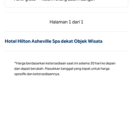
Halaman Sebelumnya, 1 dari 1
Halaman Berikutnya,
Halaman
1 dari 1
Halaman 1 dari 1
Hotel Hilton Asheville Spa dekat Objek Wisata
*Harga berdasarkan ketersediaan saat ini selama 30 hari ke depan
dan dapat berubah. Masukkan tanggal yang tepat untuk harga
spesifik dan ketersediaannya.