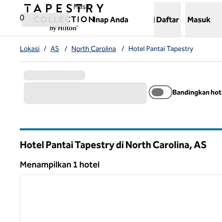
Lompati ke Konten
,
Membuka tab baru
Masa
0
Inap Anda
Daftar
Masuk
Lokasi
/
AS
/
North Carolina
/
Hotel Pantai Tapestry
Bandingkan hot
Hotel Pantai Tapestry di North Carolina, AS
Menampilkan 1 hotel
1
Menampilkan 1 hotel
gambar sebelumnya
1 dari 12