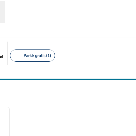
Parkir gratis (1)
el
Filter yang disarankan
/
12
gambar berikutnya