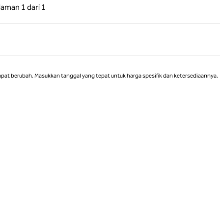
 Sebelumnya, 1 dari 1
Halaman Berikutnya, 1 dari 1
laman
1 dari 1
Halaman 1 dari 1
apat berubah. Masukkan tanggal yang tepat untuk harga spesifik dan ketersediaannya.