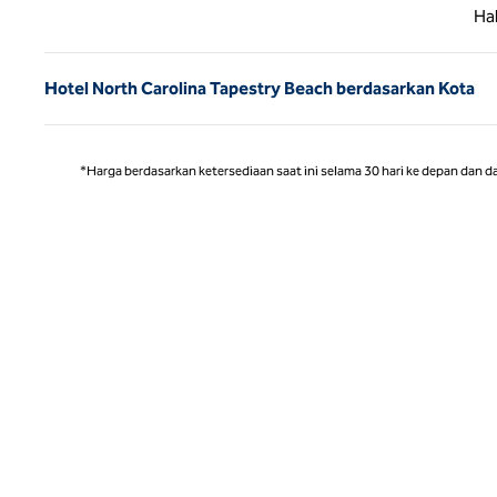
Halaman
Ha
Hotel North Carolina Tapestry Beach berdasarkan Kota
*Harga berdasarkan ketersediaan saat ini selama 30 hari ke depan dan d