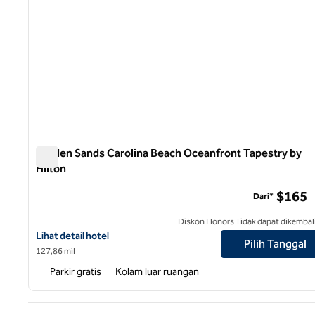
Golden Sands Carolina Beach Oceanfront Tapestry by
Hilton
Golden Sands Carolina Beach Oceanfront Tapestry by Hil
$165
Dari*
Diskon Honors Tidak dapat dikembal
Lihat detail hotel untuk Golden Sands Carolina Beach Oceanfront
Lihat detail hotel
Pilih Tanggal
127,86 mil
Parkir gratis
Kolam luar ruangan