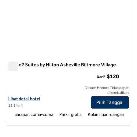
Home2 Suites by Hilton Asheville Biltmore Village
Home2 Suites by Hilton Asheville Biltmore Village
$120
Dari*
Diskon Honors Tidak dapat
dikembalikan
Lihat detail hotel untuk Home2 Suites by Hilton Asheville Biltmore Vi
Lihat detail hotel
Pilih Tanggal
12,94 mil
Sarapan cuma-cuma
Parkir gratis
Kolam luar ruangan
1
/
12
gambar sebelumnya
gambar
1 dari 12