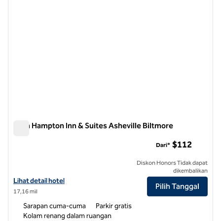
Area Hampton Inn & Suites Asheville Biltmore
Area Hampton Inn & Suites Asheville Biltmore
$112
Dari*
Diskon Honors Tidak dapat
dikembalikan
Lihat detail hotel untuk Area Hampton Inn & Suites Asheville Biltmor
Lihat detail hotel
Pilih Tanggal
17,16 mil
Sarapan cuma-cuma
Parkir gratis
Kolam renang dalam ruangan