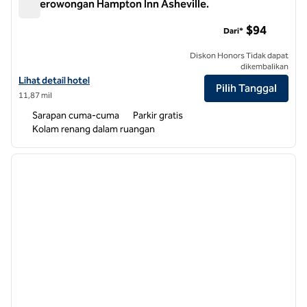
Rd Terowongan Hampton Inn Asheville.
Rd Terowongan Hampton Inn Asheville.
$94
Dari*
Diskon Honors Tidak dapat
dikembalikan
Lihat detail hotel untuk Hampton Inn Asheville-Tunnel Rd.
Lihat detail hotel
Pilih Tanggal
11,87 mil
Sarapan cuma-cuma
Parkir gratis
Kolam renang dalam ruangan
1
/
11
gambar sebelumnya
gambar
1 dari 11