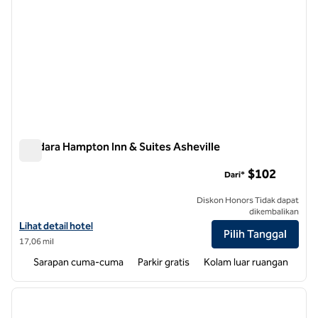
Bandara Hampton Inn & Suites Asheville
Bandara Hampton Inn & Suites Asheville
$102
Dari*
Diskon Honors Tidak dapat
dikembalikan
Lihat detail hotel untuk Bandara Hampton Inn & Suites Asheville
Lihat detail hotel
Pilih Tanggal
17,06 mil
Sarapan cuma-cuma
Parkir gratis
Kolam luar ruangan
1
/
12
gambar sebelumnya
gambar
1 dari 12