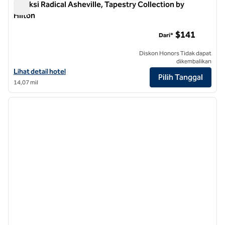
Koleksi Radical Asheville, Tapestry Collection by
Hilton
Koleksi Radical Asheville, Tapestry Collection by Hilton
$141
Dari*
Diskon Honors Tidak dapat
dikembalikan
Lihat detail hotel untuk The Radical Asheville, Tapestry Collection by
Lihat detail hotel
Pilih Tanggal
14,07 mil
1
/
12
gambar sebelumnya
gambar
1 dari 12