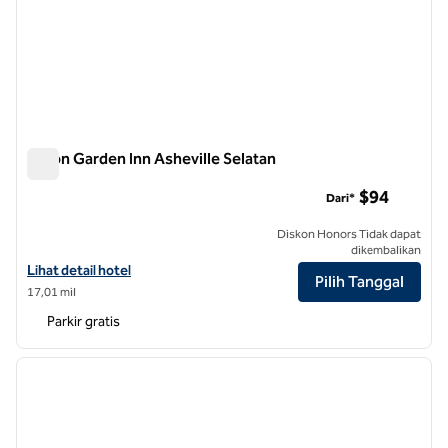
Hilton Garden Inn Asheville Selatan
Hilton Garden Inn Asheville Selatan
$94
Dari*
Diskon Honors Tidak dapat
dikembalikan
Lihat detail hotel untuk Hilton Garden Inn Asheville South
Lihat detail hotel
Pilih Tanggal
17,01 mil
Parkir gratis
1
/
12
gambar sebelumnya
gambar
1 dari 12