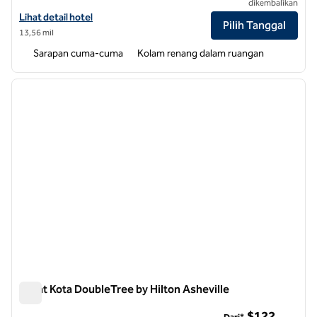
dikembalikan
Lihat detail hotel untuk Embassy Suites by Hilton Asheville Downto
Lihat detail hotel
Pilih Tanggal
13,56 mil
Sarapan cuma-cuma
Kolam renang dalam ruangan
1
/
12
gambar sebelumnya
gambar
1 dari 12
Pusat Kota DoubleTree by Hilton Asheville
Pusat Kota DoubleTree by Hilton Asheville
$122
Dari*