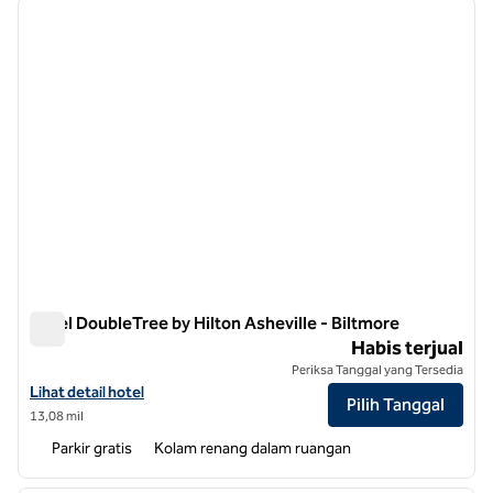
gambar sebelumnya
gambar
1 dari 12
Hotel DoubleTree by Hilton Asheville - Biltmore
Hotel DoubleTree by Hilton Asheville - Biltmore
Habis terjual
Periksa Tanggal yang Tersedia
Lihat detail hotel untuk DoubleTree by Hilton Hotel Asheville - Biltm
Lihat detail hotel
Pilih Tanggal
13,08 mil
Parkir gratis
Kolam renang dalam ruangan
1
/
12