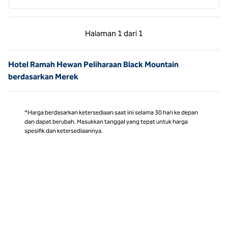
Halaman Sebelumnya, 1 dari 1
Halaman Berikutnya,
Halaman
1 dari 1
Halaman 1 dari 1
Hotel Ramah Hewan Peliharaan Black Mountain
berdasarkan Merek
*Harga berdasarkan ketersediaan saat ini selama 30 hari ke depan
dan dapat berubah. Masukkan tanggal yang tepat untuk harga
spesifik dan ketersediaannya.