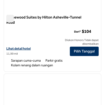
Homewood Suites by Hilton Asheville-Tunnel
Road
Homewood Suites by Hilton Asheville-Tunnel Road
$104
Dari*
Diskon Honors Tidak dapat
dikembalikan
Lihat detail hotel untuk Homewood Suites by Hilton Asheville-Tunne
Lihat detail hotel
Pilih Tanggal
11,99 mil
Sarapan cuma-cuma
Parkir gratis
Kolam renang dalam ruangan
1
/
11
gambar sebelumnya
gambar
1 dari 11