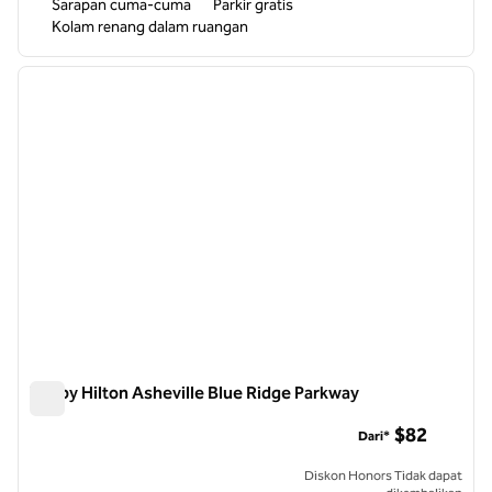
Sarapan cuma-cuma
Parkir gratis
Kolam renang dalam ruangan
1
/
12
gambar sebelumnya
gambar
1 dari 12
Tru by Hilton Asheville Blue Ridge Parkway
Tru by Hilton Asheville Blue Ridge Parkway
$82
Dari*
Diskon Honors Tidak dapat