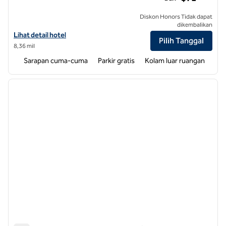
Diskon Honors Tidak dapat
dikembalikan
Lihat detail hotel untuk Spark by Hilton Asheville Blue Ridge Parkway
Lihat detail hotel
Pilih Tanggal
8,36 mil
Sarapan cuma-cuma
Parkir gratis
Kolam luar ruangan
1
/
12
gambar sebelumnya
gambar
1 dari 12