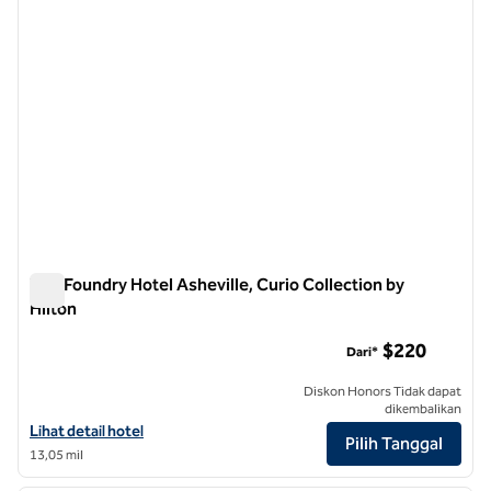
The Foundry Hotel Asheville, Curio Collection by
Hilton
The Foundry Hotel Asheville, Curio Collection by Hilton
$220
Dari*
Diskon Honors Tidak dapat
dikembalikan
Lihat detail hotel untuk The Foundry Hotel Asheville, Curio Collection
Lihat detail hotel
Pilih Tanggal
13,05 mil
1
/
12