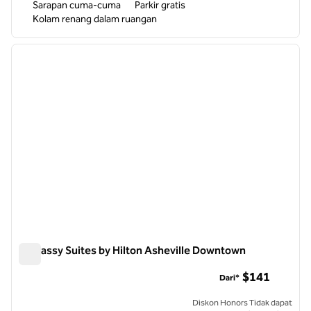
Sarapan cuma-cuma
Parkir gratis
Kolam renang dalam ruangan
1
/
12
gambar sebelumnya
gambar
1 dari 12
Embassy Suites by Hilton Asheville Downtown
Embassy Suites by Hilton Asheville Downtown
$141
Dari*
Diskon Honors Tidak dapat