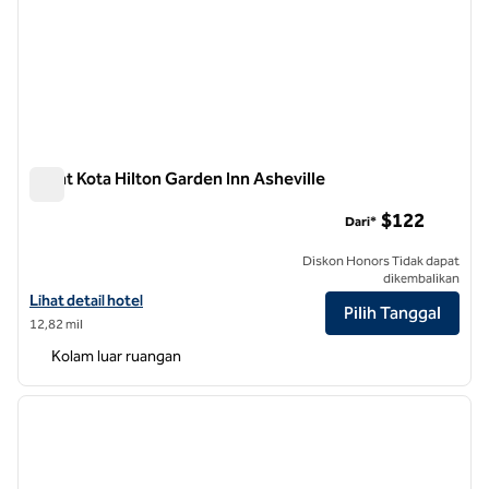
Pusat Kota Hilton Garden Inn Asheville
Pusat Kota Hilton Garden Inn Asheville
$122
Dari*
Diskon Honors Tidak dapat
dikembalikan
Lihat detail hotel untuk Hilton Garden Inn Asheville Downtown
Lihat detail hotel
Pilih Tanggal
12,82 mil
Kolam luar ruangan
1
/
12
gambar sebelumnya
gambar
1 dari 12