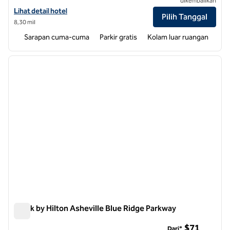
dikembalikan
Lihat detail hotel untuk Tru by Hilton Asheville Blue Ridge Parkway
Lihat detail hotel
Pilih Tanggal
8,30 mil
Sarapan cuma-cuma
Parkir gratis
Kolam luar ruangan
1
/
12
gambar sebelumnya
gambar
1 dari 12
Spark by Hilton Asheville Blue Ridge Parkway
Spark by Hilton Asheville Blue Ridge Parkway
$71
Dari*