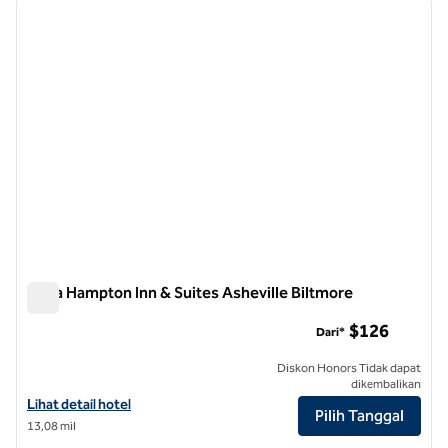
gambar sebelumnya
gambar
1 dari 12
Desa Hampton Inn & Suites Asheville Biltmore
Desa Hampton Inn & Suites Asheville Biltmore
$126
Dari*
Diskon Honors Tidak dapat
dikembalikan
Lihat detail hotel untuk Hampton Inn & Suites Asheville Biltmore Vill
Lihat detail hotel
Pilih Tanggal
13,08 mil