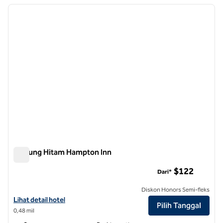
Menampilkan 18 hotel
gambar sebelumnya
gambar
1 dari 12
Gunung Hitam Hampton Inn
Gunung Hitam Hampton Inn
$122
Dari*
Diskon Honors Semi-fleks
Lihat detail hotel untuk Hampton Inn Black Mountain
Lihat detail hotel
Pilih Tanggal
0,48 mil