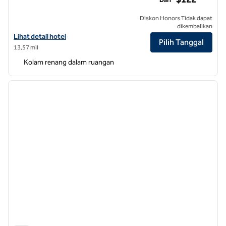
Diskon Honors Tidak dapat
dikembalikan
Lihat detail hotel untuk DoubleTree by Hilton Asheville Downtown
Lihat detail hotel
Pilih Tanggal
13,57 mil
Kolam renang dalam ruangan
1
/
12
gambar sebelumnya
gambar
1 dari 12