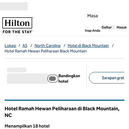
Lompati ke Konten
Masa
Daftar
Masuk
,
Membuka tab
Inap Anda
Lokasi
/
AS
/
North Carolina
/
Hotel di Black Mountain
/
Hotel Ramah Hewan Peliharaan Black Mountain
Bandingkan
Sarapan gratis 
hotel
Filter yang disarank
Hotel Ramah Hewan Peliharaan di Black Mountain,
NC
North Carolina
Menampilkan 18 hotel
1
/
12