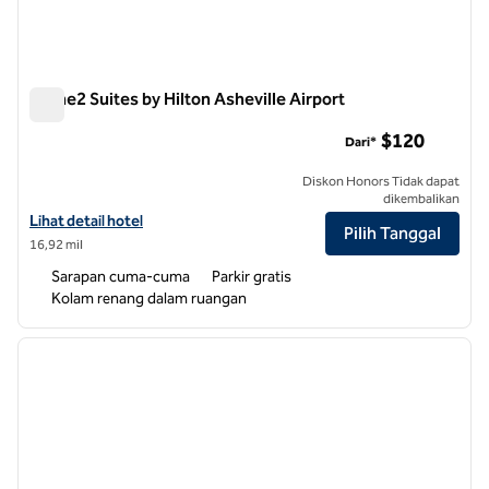
Home2 Suites by Hilton Asheville Airport
Home2 Suites by Hilton Asheville Airport
$120
Dari*
Diskon Honors Tidak dapat
dikembalikan
Lihat perincian hotel untuk Home2 Suites by Hilton Asheville Airport
Lihat detail hotel
Pilih Tanggal
16,92 mil
Sarapan cuma-cuma
Parkir gratis
Kolam renang dalam ruangan
1
/
12
gambar sebelumnya
gambar
1 dari 12