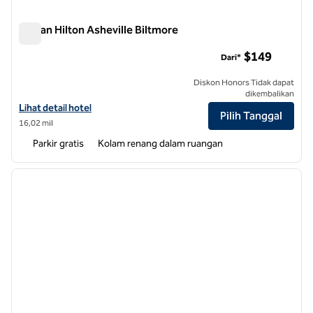
Taman Hilton Asheville Biltmore
Taman Hilton Asheville Biltmore
$149
Dari*
Diskon Honors Tidak dapat
dikembalikan
Lihat detail hotel untuk Hilton Asheville Biltmore Park
Lihat detail hotel
Pilih Tanggal
16,02 mil
Parkir gratis
Kolam renang dalam ruangan
1
/
12
gambar sebelumnya
gambar
1 dari 12