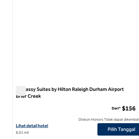
Embassy Suites by Hilton Raleigh Durham Airport
Brier Creek
Embassy Suites by Hilton Raleigh Durham Airport Brier C
$156
Dari*
Diskon Honors Tidak dapat dikembal
Lihat detail hotel untuk Embassy Suites by Hilton Raleigh Durham
Lihat detail hotel
Pilih Tanggal
8,01 mil