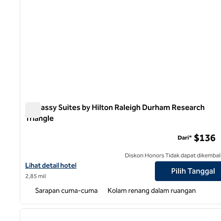
Embassy Suites by Hilton Raleigh Durham Research
Triangle
Embassy Suites by Hilton Raleigh Durham Research Trian
$136
Dari*
Diskon Honors Tidak dapat dikembal
Lihat detail hotel untuk Embassy Suites by Hilton Raleigh Durha
Lihat detail hotel
Pilih Tanggal
2,85 mil
Sarapan cuma-cuma
Kolam renang dalam ruangan
1
gambar sebelumnya
1 dari 12