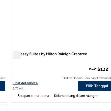
Embassy Suites by Hilton Raleigh Crabtree
Embassy Suites by Hilton Raleigh Crabtree
gle
$132
Dari*
ikan
Diskon Honors Tidak dapat dikembal
m Research Triangle
Lihat detail hotel untuk Embassy Suites by Hilton Raleigh Crabtr
Lihat detail hotel
Pilih Tanggal
6,77 mil
Sarapan cuma-cuma
Kolam renang dalam ruangan
/
12
gambar berikutnya