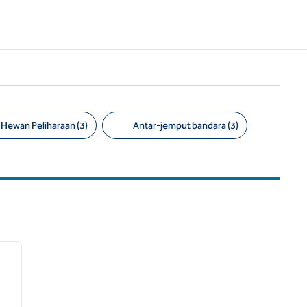
Hewan Peliharaan (3)
Antar-jemput bandara (3)
/
12
gambar berikutnya