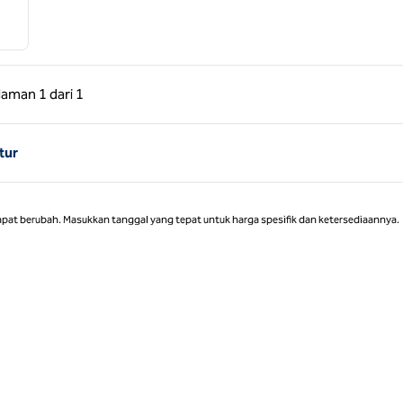
 Sebelumnya, 1 dari 1
Halaman Berikutnya, 1 dari 1
laman
1 dari 1
Halaman 1 dari 1
tur
apat berubah. Masukkan tanggal yang tepat untuk harga spesifik dan ketersediaannya.