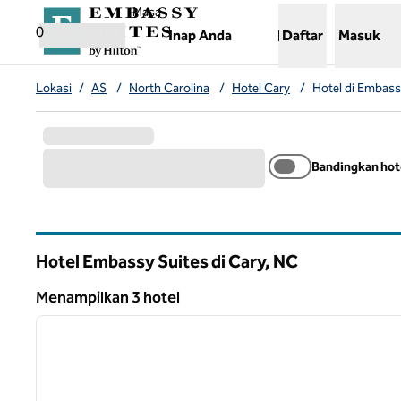
Lompati ke Konten
,
Membuka tab baru
Masa
0
Inap Anda
Daftar
Masuk
Lokasi
/
AS
/
North Carolina
/
Hotel Cary
/
Hotel di Embass
Bandingkan hot
Hotel Embassy Suites di Cary,
NC
North Carolina
Menampilkan 3 hotel
1
Menampilkan 3 hotel
gambar sebelumnya
1 dari 12