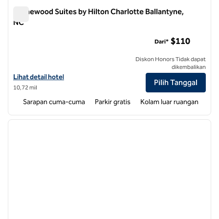
Homewood Suites by Hilton Charlotte Ballantyne,
NC
Homewood Suites by Hilton Charlotte Ballantyne, NC
$110
Dari*
Diskon Honors Tidak dapat
dikembalikan
Lihat detail hotel untuk Homewood Suites by Hilton Charlotte Balla
Lihat detail hotel
Pilih Tanggal
10,72 mil
Sarapan cuma-cuma
Parkir gratis
Kolam luar ruangan
1
/
12
gambar sebelumnya
gambar
1 dari 12