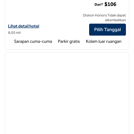
$106
Dari*
Diskon Honors Tidak dapat
dikembalikan
Lihat detail hotel untuk Homewood Suites by Hilton Charlotte/Ayrsl
Lihat detail hotel
Pilih Tanggal
8,05 mil
Sarapan cuma-cuma
Parkir gratis
Kolam luar ruangan
1
/
10
gambar sebelumnya
gambar
1 dari 10