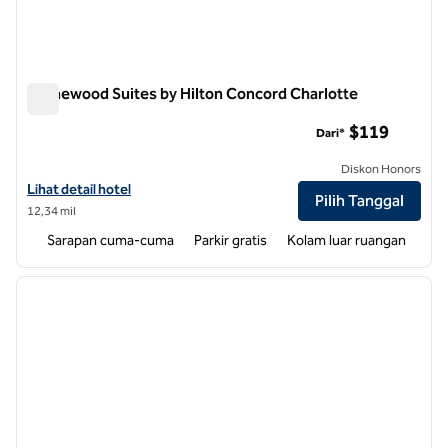
Homewood Suites by Hilton Concord Charlotte
Homewood Suites by Hilton Concord Charlotte
$119
Dari*
Diskon Honors
Lihat detail hotel untuk Homewood Suites by Hilton Concord Charlo
Lihat detail hotel
Pilih Tanggal
12,34 mil
Sarapan cuma-cuma
Parkir gratis
Kolam luar ruangan
1
/
12
gambar sebelumnya
gambar
1 dari 12