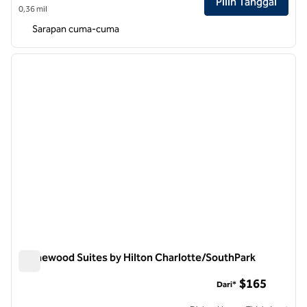
Pilih Tanggal
0,36 mil
Sarapan cuma-cuma
1
/
12
gambar sebelumnya
gambar
1 dari 12
Homewood Suites by Hilton Charlotte/SouthPark
Homewood Suites by Hilton Charlotte/SouthPark
$165
Dari*