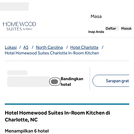
Lompati ke Konten
Masa
Daftar
Masuk
,
Membuka tab
Inap Anda
Lokasi
/
AS
/
North Carolina
/
Hotel Charlotte
/
Hotel Homewood Suites Charlotte In-Room Kitchen
Bandingkan
Sarapan gratis (
hotel
Filter yang disarank
Hotel Homewood Suites In-Room Kitchen di
Charlotte,
NC
North Carolina
Menampilkan 6 hotel
1
/
12