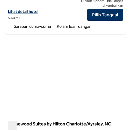
Diskon Honors Tidak dapat
dikembalikan
Lihat detail hotel untuk Homewood Suites by Hilton Charlotte/Sout
Lihat detail hotel
Pilih Tanggal
5,60 mil
Sarapan cuma-cuma
Kolam luar ruangan
1
/
12
gambar sebelumnya
gambar
1 dari 12
Homewood Suites by Hilton Charlotte/Ayrsley, NC
Homewood Suites by Hilton Charlotte/Ayrsley, NC