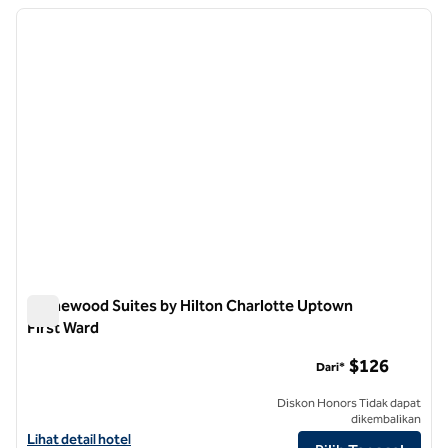
Menampilkan 6 hotel
gambar sebelumnya
gambar
1 dari 12
Homewood Suites by Hilton Charlotte Uptown
First Ward
Homewood Suites by Hilton Charlotte Uptown First Ward
$126
Dari*
Diskon Honors Tidak dapat
dikembalikan
Lihat detail hotel untuk Homewood Suites by Hilton Charlotte Uptow
Lihat detail hotel