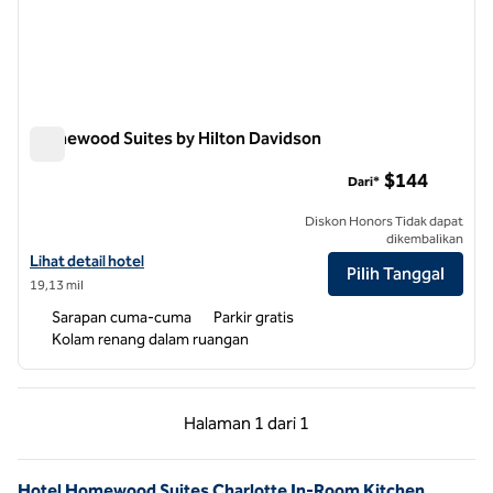
Homewood Suites by Hilton Davidson
Homewood Suites by Hilton Davidson
$144
Dari*
Diskon Honors Tidak dapat
dikembalikan
Lihat detail hotel untuk Homewood Suites by Hilton Davidson
Lihat detail hotel
Pilih Tanggal
19,13 mil
Sarapan cuma-cuma
Parkir gratis
Kolam renang dalam ruangan
Halaman Sebelumnya, 1 dari 1
Halaman Berikutnya,
Halaman
1 dari 1
Halaman 1 dari 1
Hotel Homewood Suites Charlotte In-Room Kitchen