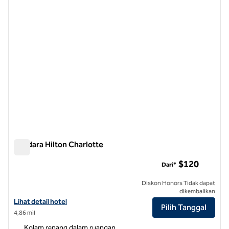
Bandara Hilton Charlotte
Bandara Hilton Charlotte
$120
Dari*
Diskon Honors Tidak dapat
dikembalikan
Lihat detail hotel untuk Bandara Hilton Charlotte
Lihat detail hotel
Pilih Tanggal
4,86 mil
Kolam renang dalam ruangan