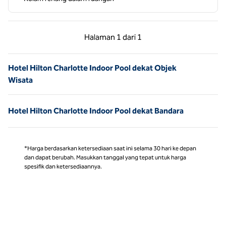
Halaman Sebelumnya, 1 dari 1
Halaman Berikutnya,
Halaman
1 dari 1
Halaman 1 dari 1
Hotel Hilton Charlotte Indoor Pool dekat Objek
Wisata
Hotel Hilton Charlotte Indoor Pool dekat Bandara
*Harga berdasarkan ketersediaan saat ini selama 30 hari ke depan
dan dapat berubah. Masukkan tanggal yang tepat untuk harga
spesifik dan ketersediaannya.