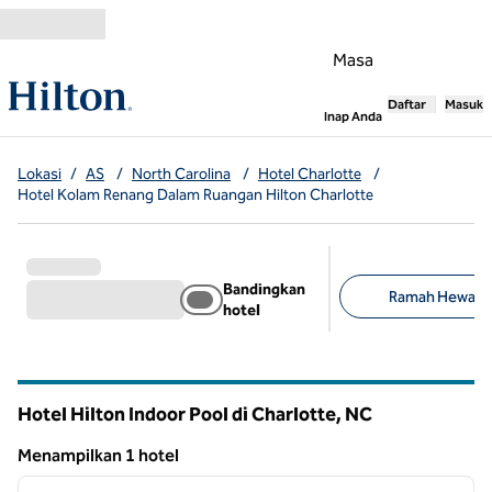
Lompati ke Konten
Masa
Daftar
Masuk
,
Membuka tab
Inap Anda
Lokasi
/
AS
/
North Carolina
/
Hotel Charlotte
/
Hotel Kolam Renang Dalam Ruangan Hilton Charlotte
Bandingkan
Ramah Hewan Pe
hotel
Filter yang disarank
Hotel Hilton Indoor Pool di Charlotte,
NC
North Carolina
Menampilkan 1 hotel
1
/
12
Menampilkan 1 hotel
gambar sebelumnya
gambar
1 dari 12