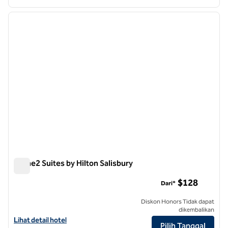
1
/
12
gambar sebelumnya
gambar
1 dari 12
Home2 Suites by Hilton Salisbury
Home2 Suites by Hilton Salisbury
$128
Dari*
Diskon Honors Tidak dapat
dikembalikan
Lihat detail hotel untuk Home2 Suites by Hilton Salisbury
Lihat detail hotel
Pilih Tanggal