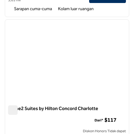
Sarapan cuma-cuma
Kolam luar ruangan
1
/
12
gambar sebelumnya
gambar
1 dari 12
Home2 Suites by Hilton Concord Charlotte
Home2 Suites by Hilton Concord Charlotte
$117
Dari*
Diskon Honors Tidak dapat