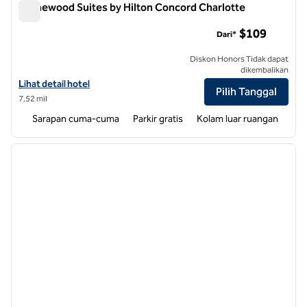
Homewood Suites by Hilton Concord Charlotte
Homewood Suites by Hilton Concord Charlotte
$109
Dari*
Diskon Honors Tidak dapat
dikembalikan
Lihat detail hotel untuk Homewood Suites by Hilton Concord Charlo
Lihat detail hotel
Pilih Tanggal
7,52 mil
Sarapan cuma-cuma
Parkir gratis
Kolam luar ruangan
1
/
12
gambar sebelumnya
gambar
1 dari 12