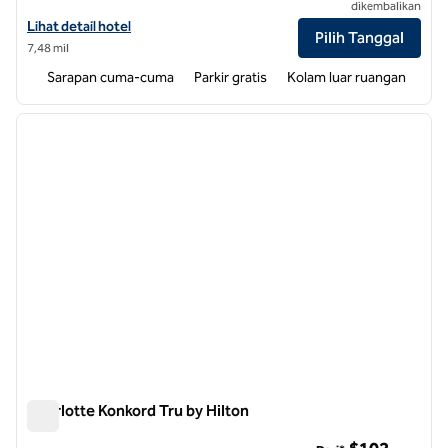
dikembalikan
Lihat detail hotel untuk Home2 Suites by Hilton Concord Charlotte
Lihat detail hotel
Pilih Tanggal
7,48 mil
Sarapan cuma-cuma
Parkir gratis
Kolam luar ruangan
1
/
12
gambar sebelumnya
gambar
1 dari 12
Charlotte Konkord Tru by Hilton
Charlotte Konkord Tru by Hilton