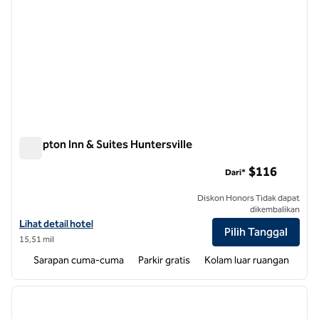
Hampton Inn & Suites Huntersville
Hampton Inn & Suites Huntersville
$116
Dari*
Diskon Honors Tidak dapat
dikembalikan
Lihat detail hotel untuk Hampton Inn & Suites Huntersville
Lihat detail hotel
Pilih Tanggal
15,51 mil
Sarapan cuma-cuma
Parkir gratis
Kolam luar ruangan
1
/
12
gambar sebelumnya
gambar
1 dari 12