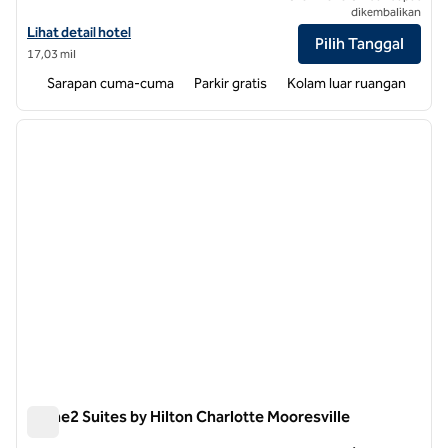
dikembalikan
Lihat detail hotel untuk Hampton Inn Salisbury
Lihat detail hotel
Pilih Tanggal
17,03 mil
Sarapan cuma-cuma
Parkir gratis
Kolam luar ruangan
1
/
12
gambar sebelumnya
gambar
1 dari 12
Home2 Suites by Hilton Charlotte Mooresville
Home2 Suites by Hilton Charlotte Mooresville