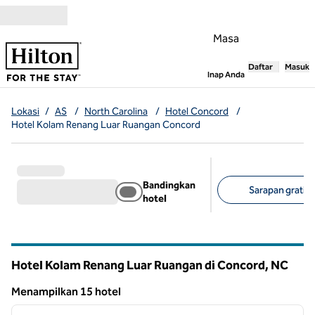
Lompati ke Konten
Masa
Daftar
Masuk
,
Membuka tab
Inap Anda
Lokasi
/
AS
/
North Carolina
/
Hotel Concord
/
Hotel Kolam Renang Luar Ruangan Concord
Bandingkan
Sarapan gratis 
hotel
Filter yang disarank
Hotel Kolam Renang Luar Ruangan di Concord,
NC
North Carolina
Menampilkan 15 hotel
1
/
12
Menampilkan 15 hotel
gambar sebelumnya
gambar
1 dari 12