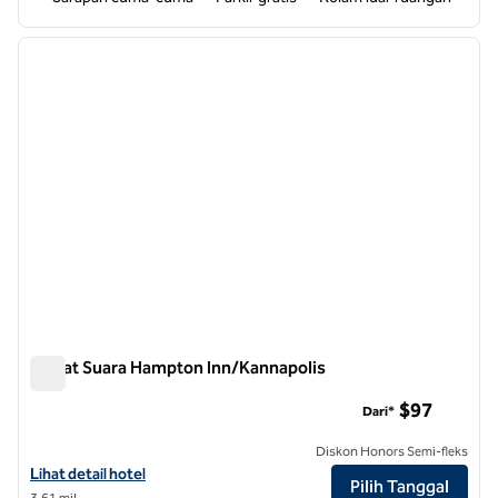
1
/
12
gambar sebelumnya
gambar
1 dari 12
Kawat Suara Hampton Inn/Kannapolis
Kawat Suara Hampton Inn/Kannapolis
$97
Dari*
Diskon Honors Semi-fleks
Lihat detail hotel untuk Hampton Inn Concord/Kannapolis
Lihat detail hotel
Pilih Tanggal
3,61 mil