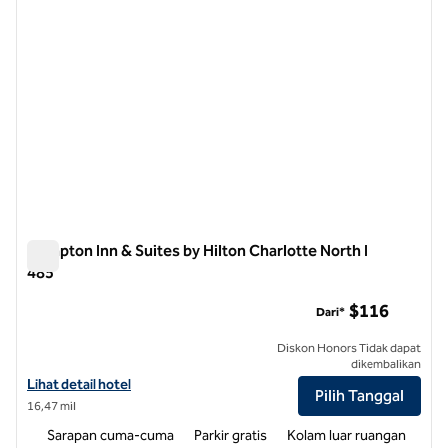
Hampton Inn & Suites by Hilton Charlotte North I
485
Hampton Inn & Suites by Hilton Charlotte North I 485
$116
Dari*
Diskon Honors Tidak dapat
dikembalikan
Lihat detail hotel untuk Hampton Inn & Suites by Hilton Charlotte Nor
Lihat detail hotel
Pilih Tanggal
16,47 mil
Sarapan cuma-cuma
Parkir gratis
Kolam luar ruangan