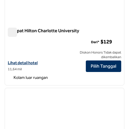
Tempat Hilton Charlotte University
Tempat Hilton Charlotte University
$129
Dari*
Diskon Honors Tidak dapat
dikembalikan
Lihat detail hotel untuk Hilton Charlotte University Place
Lihat detail hotel
Pilih Tanggal
11,64 mil
Kolam luar ruangan
1
/
12
gambar sebelumnya
gambar
1 dari 12