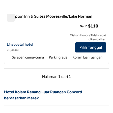
Hampton Inn & Suites Mooresville/Lake Norman
Hampton Inn & Suites Mooresville/Lake Norman
$110
Dari*
Diskon Honors Tidak dapat
dikembalikan
Lihat detail hotel untuk Hampton Inn & Suites Mooresville/Lake Nor
Lihat detail hotel
Pilih Tanggal
20,44 mil
Sarapan cuma-cuma
Parkir gratis
Kolam luar ruangan
Halaman Sebelumnya, 1 dari 1
Halaman Berikutnya,
Halaman
1 dari 1
Halaman 1 dari 1
Hotel Kolam Renang Luar Ruangan Concord
berdasarkan Merek