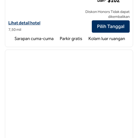
$102
Dari*
Diskon Honors Tidak dapat
dikembalikan
Lihat detail hotel untuk Tru by Hilton Concord Charlotte
Lihat detail hotel
Pilih Tanggal
7,50 mil
Sarapan cuma-cuma
Parkir gratis
Kolam luar ruangan
1
/
12
gambar sebelumnya
gambar
1 dari 12