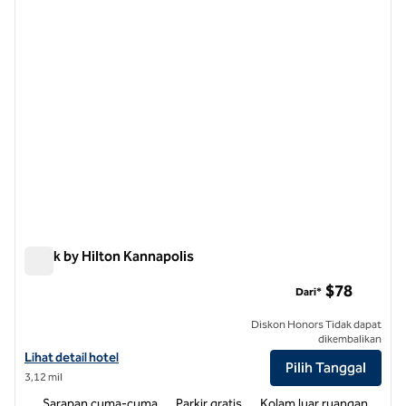
Spark by Hilton Kannapolis
Spark by Hilton Kannapolis
$78
Dari*
Diskon Honors Tidak dapat
dikembalikan
Lihat detail hotel untuk Spark by Hilton Kannapolis
Lihat detail hotel
Pilih Tanggal
3,12 mil
Sarapan cuma-cuma
Parkir gratis
Kolam luar ruangan