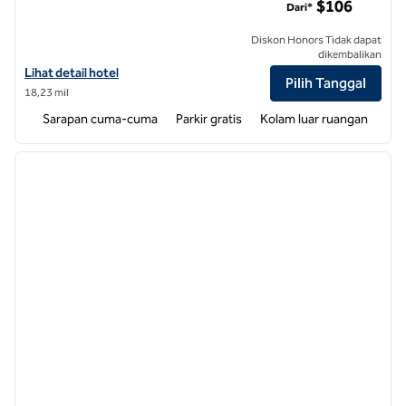
$106
Dari*
Diskon Honors Tidak dapat
dikembalikan
Lihat detail hotel untuk Home2 Suites by Hilton Charlotte Mooresvill
Lihat detail hotel
Pilih Tanggal
18,23 mil
Sarapan cuma-cuma
Parkir gratis
Kolam luar ruangan
1
/
12
gambar sebelumnya
gambar
1 dari 12