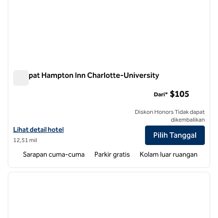
Tempat Hampton Inn Charlotte-University
Tempat Hampton Inn Charlotte-University
$105
Dari*
Diskon Honors Tidak dapat
dikembalikan
Lihat detail hotel untuk Hampton Inn Charlotte-University Place
Lihat detail hotel
Pilih Tanggal
12,51 mil
Sarapan cuma-cuma
Parkir gratis
Kolam luar ruangan
1
/
12
gambar sebelumnya
gambar
1 dari 12