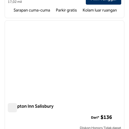
17,02 mil
Sarapan cuma-cuma
Parkir gratis
Kolam luar ruangan
1
/
12
gambar sebelumnya
gambar
1 dari 12
Hampton Inn Salisbury
Hampton Inn Salisbury
$136
Dari*
Diskon Honors Tidak dapat