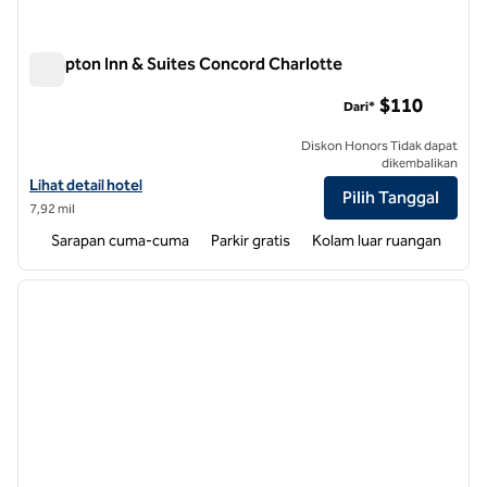
Hampton Inn & Suites Concord Charlotte
Hampton Inn & Suites Concord Charlotte
$110
Dari*
Diskon Honors Tidak dapat
dikembalikan
Lihat detail hotel untuk Hampton Inn & Suites Concord Charlotte
Lihat detail hotel
Pilih Tanggal
7,92 mil
Sarapan cuma-cuma
Parkir gratis
Kolam luar ruangan
1
/
12
gambar sebelumnya
gambar
1 dari 12