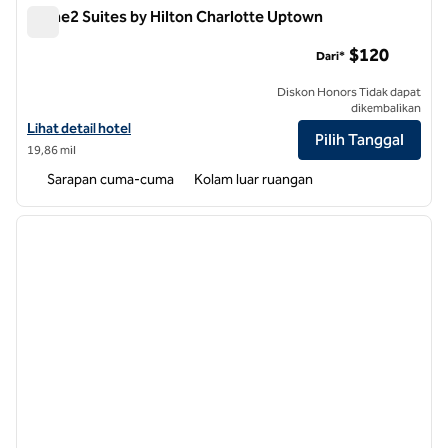
Home2 Suites by Hilton Charlotte Uptown
Home2 Suites by Hilton Charlotte Uptown
$120
Dari*
Diskon Honors Tidak dapat
dikembalikan
Lihat detail hotel untuk Home2 Suites by Hilton Charlotte Uptown
Lihat detail hotel
Pilih Tanggal
19,86 mil
Sarapan cuma-cuma
Kolam luar ruangan
1
/
12
gambar sebelumnya
gambar
1 dari 12