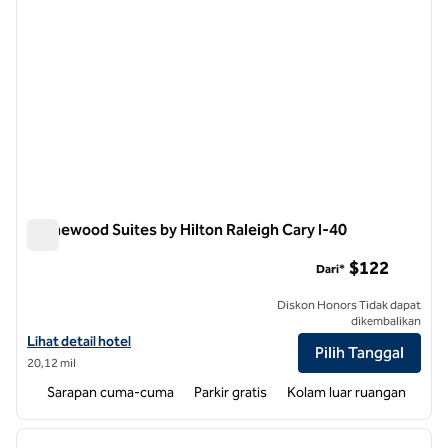
Homewood Suites by Hilton Raleigh Cary I-40
Homewood Suites by Hilton Raleigh Cary I-40
$122
Dari*
Diskon Honors Tidak dapat
dikembalikan
Lihat detail hotel untuk Homewood Suites by Hilton Raleigh Cary I-4
Lihat detail hotel
Pilih Tanggal
20,12 mil
Sarapan cuma-cuma
Parkir gratis
Kolam luar ruangan
1
/
12
gambar sebelumnya
gambar
1 dari 12