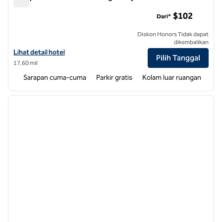
Hampton Inn & Suites Raleigh Cary Lenovo Center
$102
Dari*
Diskon Honors Tidak dapat
dikembalikan
Lihat detail hotel untuk Hampton Inn & Suites Raleigh Cary Lenovo 
Lihat detail hotel
Pilih Tanggal
17,60 mil
Sarapan cuma-cuma
Parkir gratis
Kolam luar ruangan
1
/
12
gambar sebelumnya
gambar
1 dari 12