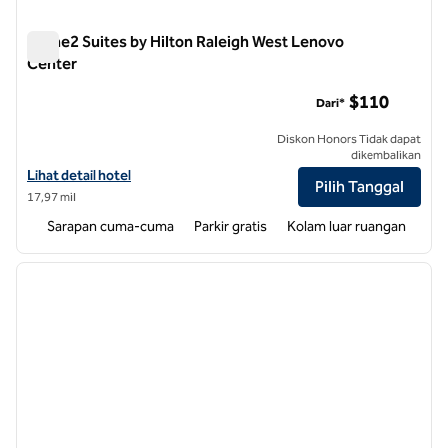
Home2 Suites by Hilton Raleigh West Lenovo
Center
Home2 Suites by Hilton Raleigh West Lenovo Center
$110
Dari*
Diskon Honors Tidak dapat
dikembalikan
Lihat detail hotel untuk Home2 Suites by Hilton Raleigh West Lenov
Lihat detail hotel
Pilih Tanggal
17,97 mil
Sarapan cuma-cuma
Parkir gratis
Kolam luar ruangan
1
/
12
gambar sebelumnya
gambar
1 dari 12