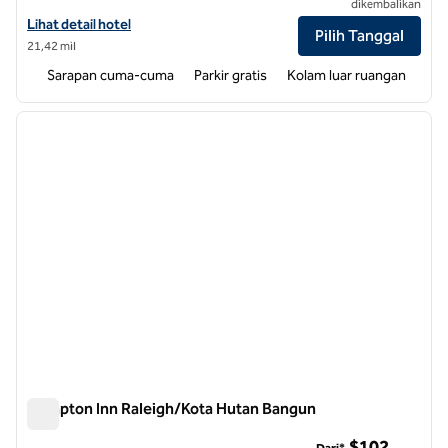
dikembalikan
Lihat detail hotel untuk Hampton Inn & Suites Raleigh Midtown
Lihat detail hotel
Pilih Tanggal
21,42 mil
Sarapan cuma-cuma
Parkir gratis
Kolam luar ruangan
1
/
12
gambar sebelumnya
gambar
1 dari 12
Hampton Inn Raleigh/Kota Hutan Bangun
Hampton Inn Raleigh/Kota Hutan Bangun
$102
Dari*