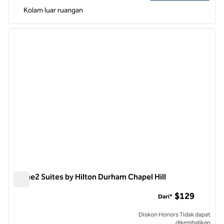
Kolam luar ruangan
1
/
12
gambar sebelumnya
gambar
1 dari 12
Home2 Suites by Hilton Durham Chapel Hill
Home2 Suites by Hilton Durham Chapel Hill
$129
Dari*
Diskon Honors Tidak dapat
dikembalikan