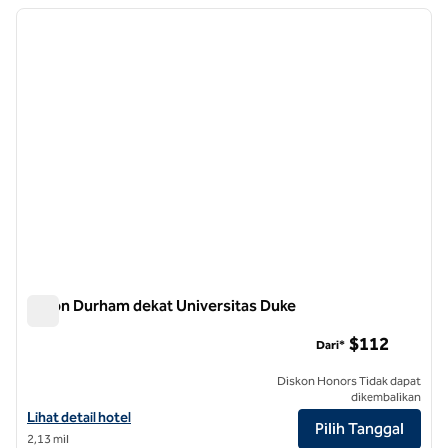
Menampilkan 20 hotel
gambar sebelumnya
gambar
1 dari 12
Hilton Durham dekat Universitas Duke
Hilton Durham dekat Universitas Duke
$112
Dari*
Diskon Honors Tidak dapat
dikembalikan
Lihat detail hotel untuk Hilton Durham dekat Duke University
Lihat detail hotel
Pilih Tanggal
2,13 mil