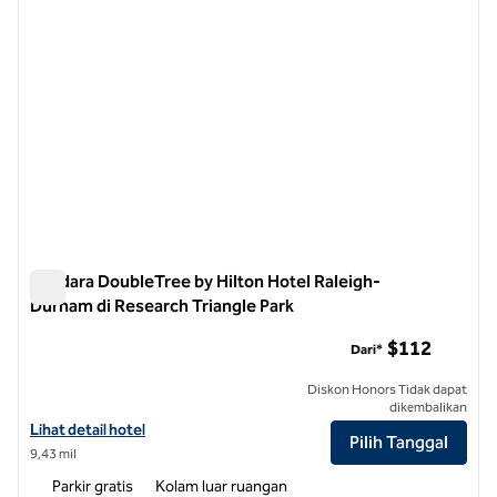
Bandara DoubleTree by Hilton Hotel Raleigh-
Durham di Research Triangle Park
Bandara DoubleTree by Hilton Hotel Raleigh-Durham di Resea
$112
Dari*
Diskon Honors Tidak dapat
dikembalikan
Lihat perincian hotel untuk Bandara DoubleTree by Hilton Hotel Rale
Lihat detail hotel
Pilih Tanggal
9,43 mil
Parkir gratis
Kolam luar ruangan