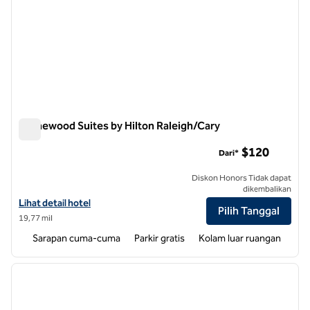
Homewood Suites by Hilton Raleigh/Cary
Homewood Suites by Hilton Raleigh/Cary
$120
Dari*
Diskon Honors Tidak dapat
dikembalikan
Lihat detail hotel untuk Homewood Suites by Hilton Raleigh/Cary
Lihat detail hotel
Pilih Tanggal
19,77 mil
Sarapan cuma-cuma
Parkir gratis
Kolam luar ruangan
1
/
12
gambar sebelumnya
gambar
1 dari 12