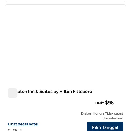
1
/
14
gambar sebelumnya
gambar
1 dari 14
Hampton Inn & Suites by Hilton Pittsboro
Hampton Inn & Suites by Hilton Pittsboro
$98
Dari*
Diskon Honors Tidak dapat
dikembalikan
Lihat detail hotel untuk Hampton Inn & Suites by Hilton Pittsboro
Lihat detail hotel
Pilih Tanggal
21,29 mil