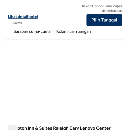
Diskon Honors Tidak dapat
dikembalikan
Lihat detail hotel untuk Hampton Inn Raleigh/Durham-Airport
Lihat detail hotel
Pilih Tanggal
11,64 mil
Sarapan cuma-cuma
Kolam luar ruangan
1
/
12
gambar sebelumnya
gambar
1 dari 12
Hampton Inn & Suites Raleigh Cary Lenovo Center