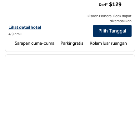
$129
Dari*
Diskon Honors Tidak dapat
dikembalikan
Lihat detail hotel untuk Homewood Suites by Hilton Durham-Chapel Hi
Lihat detail hotel
Pilih Tanggal
4,97 mil
Sarapan cuma-cuma
Parkir gratis
Kolam luar ruangan
1
/
12
gambar sebelumnya
gambar
1 dari 12