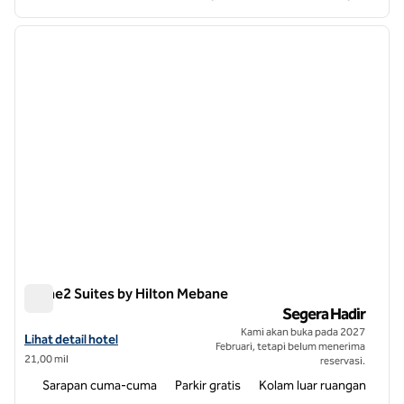
1
/
11
gambar sebelumnya
gambar
1 dari 11
Home2 Suites by Hilton Mebane
Home2 Suites by Hilton Mebane
Segera Hadir
Kami akan buka pada 2027
Lihat detail hotel untuk Home2 Suites by Hilton Mebane
Lihat detail hotel
Februari, tetapi belum menerima
21,00 mil
reservasi.
Sarapan cuma-cuma
Parkir gratis
Kolam luar ruangan