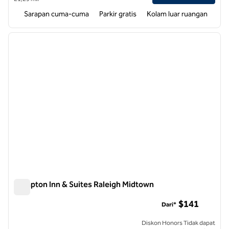
Sarapan cuma-cuma
Parkir gratis
Kolam luar ruangan
1
/
12
gambar sebelumnya
gambar
1 dari 12
Hampton Inn & Suites Raleigh Midtown
Hampton Inn & Suites Raleigh Midtown
$141
Dari*
Diskon Honors Tidak dapat