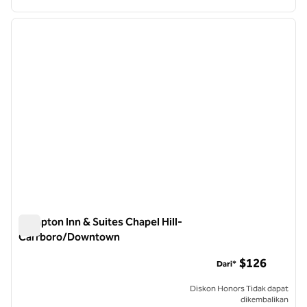
1
/
12
gambar sebelumnya
gambar
1 dari 12
Hampton Inn & Suites Chapel Hill-
Carrboro/Downtown
Hampton Inn & Suites Chapel Hill-Carrboro/Downtown
$126
Dari*
Diskon Honors Tidak dapat
dikembalikan