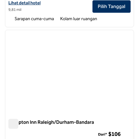
Lihat detail hotel untuk Hampton Inn & Suites Chapel Hill-Carrbor
Lihat detail hotel
Pilih Tanggal
9,81 mil
Sarapan cuma-cuma
Kolam luar ruangan
1
/
12
gambar sebelumnya
gambar
1 dari 12
Hampton Inn Raleigh/Durham-Bandara
Hampton Inn Raleigh/Durham-Bandara
$106
Dari*