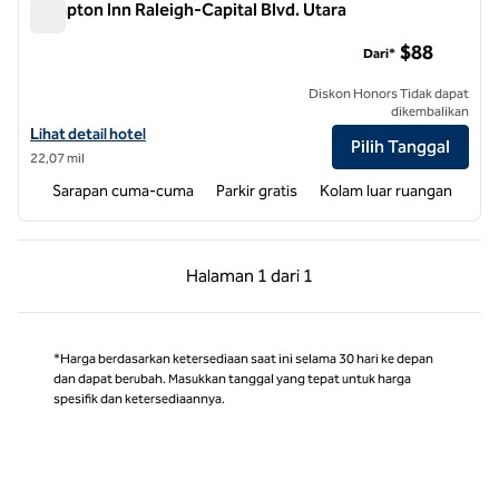
Hampton Inn Raleigh-Capital Blvd. Utara
Hampton Inn Raleigh-Capital Blvd. Utara
$88
Dari*
Diskon Honors Tidak dapat
dikembalikan
Lihat detail hotel untuk Hampton Inn Raleigh-Capital Blvd. Utara
Lihat detail hotel
Pilih Tanggal
22,07 mil
Sarapan cuma-cuma
Parkir gratis
Kolam luar ruangan
Halaman Sebelumnya, 1 dari 1
Halaman Berikutnya,
Halaman
1 dari 1
Halaman 1 dari 1
*Harga berdasarkan ketersediaan saat ini selama 30 hari ke depan
dan dapat berubah. Masukkan tanggal yang tepat untuk harga
spesifik dan ketersediaannya.