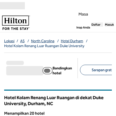
Lompati ke Konten
Masa
Daftar
Masuk
,
Membuka tab
Inap Anda
Lokasi
/
AS
/
North Carolina
/
Hotel Durham
/
Hotel Kolam Renang Luar Ruangan Duke University
Bandingkan
Sarapan gratis 
hotel
Filter yang disarank
Hotel Kolam Renang Luar Ruangan di dekat Duke
University, Durham,
NC
North Carolina
Menampilkan 20 hotel
1
/
12