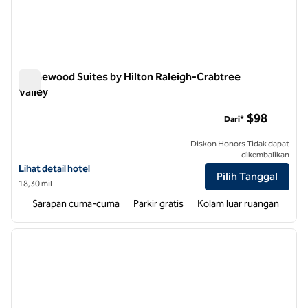
Homewood Suites by Hilton Raleigh-Crabtree
Valley
Homewood Suites by Hilton Raleigh-Crabtree Valley
$98
Dari*
Diskon Honors Tidak dapat
dikembalikan
Lihat detail hotel untuk Homewood Suites by Hilton Raleigh-Crabtree
Lihat detail hotel
Pilih Tanggal
18,30 mil
Sarapan cuma-cuma
Parkir gratis
Kolam luar ruangan
1
/
12
gambar sebelumnya
gambar
1 dari 12