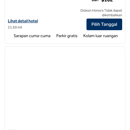
Diskon Honors Tidak dapat
dikembalikan
Lihat detail hotel untuk Hampton Inn Raleigh/Kota Hutan Bangkit
Lihat detail hotel
Pilih Tanggal
21,69 mil
Sarapan cuma-cuma
Parkir gratis
Kolam luar ruangan
1
/
12
gambar sebelumnya
gambar
1 dari 12