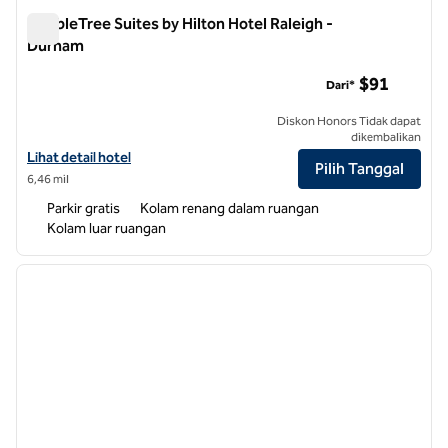
DoubleTree Suites by Hilton Hotel Raleigh -
Durham
DoubleTree Suites by Hilton Hotel Raleigh - Durham
$91
Dari*
Diskon Honors Tidak dapat
dikembalikan
Lihat perincian hotel untuk DoubleTree Suites by Hilton Hotel Ralei
Lihat detail hotel
Pilih Tanggal
6,46 mil
Parkir gratis
Kolam renang dalam ruangan
Kolam luar ruangan
1
/
12
gambar sebelumnya
gambar
1 dari 12