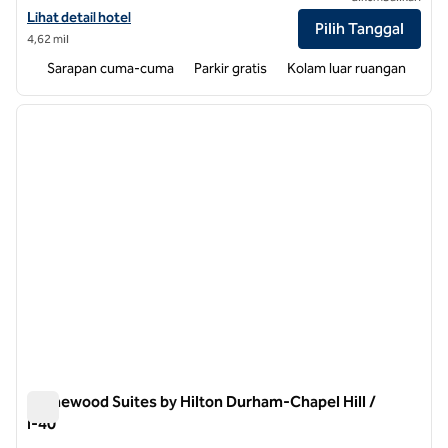
Lihat detail hotel untuk Home2 Suites by Hilton Durham Chapel Hill
Lihat detail hotel
Pilih Tanggal
4,62 mil
Sarapan cuma-cuma
Parkir gratis
Kolam luar ruangan
1
/
11
gambar sebelumnya
gambar
1 dari 11
Homewood Suites by Hilton Durham-Chapel Hill /
I-40
Homewood Suites by Hilton Durham-Chapel Hill / I-40