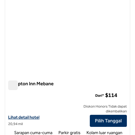
Hampton Inn Mebane
Hampton Inn Mebane
$114
Dari*
Diskon Honors Tidak dapat
dikembalikan
Lihat detail hotel untuk Hampton Inn Mebane
Lihat detail hotel
Pilih Tanggal
20,94 mil
Sarapan cuma-cuma
Parkir gratis
Kolam luar ruangan