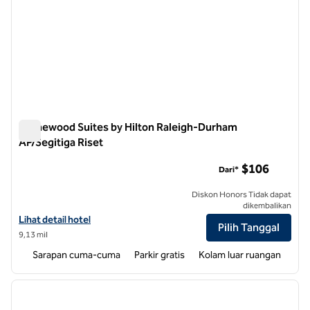
Homewood Suites by Hilton Raleigh-Durham
AP/Segitiga Riset
Homewood Suites by Hilton Raleigh-Durham AP/Segitiga Rise
$106
Dari*
Diskon Honors Tidak dapat
dikembalikan
Lihat detail hotel untuk Homewood Suites by Hilton Raleigh-Durham
Lihat detail hotel
Pilih Tanggal
9,13 mil
Sarapan cuma-cuma
Parkir gratis
Kolam luar ruangan
1
/
12
gambar sebelumnya
gambar
1 dari 12