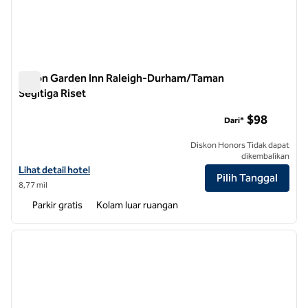
Hilton Garden Inn Raleigh-Durham/Taman
Segitiga Riset
Hilton Garden Inn Raleigh-Durham/Taman Segitiga Riset
$98
Dari*
Diskon Honors Tidak dapat
dikembalikan
Lihat detail hotel untuk Hilton Garden Inn Raleigh-Durham/Research 
Lihat detail hotel
Pilih Tanggal
8,77 mil
Parkir gratis
Kolam luar ruangan
1
/
11
gambar sebelumnya
gambar
1 dari 11