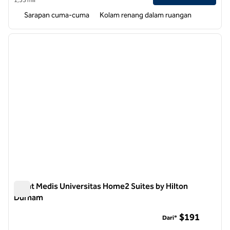
Sarapan cuma-cuma
Kolam renang dalam ruangan
1
/
12
gambar sebelumnya
gambar
1 dari 12
Pusat Medis Universitas Home2 Suites by Hilton
Durham
Pusat Medis Universitas Home2 Suites by Hilton Durham
$191
Dari*