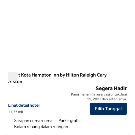
Pusat Kota Hampton Inn by Hilton Raleigh Cary
Alston
Pusat Kota Hampton Inn by Hilton Raleigh Cary Alston
Segera Hadir
Kami menerima reservasi untuk Juni
19, 2027 dan seterusnya.
Lihat detail hotel untuk Hampton Inn by Hilton Raleigh Cary Alston 
Lihat detail hotel
Pilih Tanggal
11,33 mil
Sarapan cuma-cuma
Parkir gratis
Kolam renang dalam ruangan
1
/
12