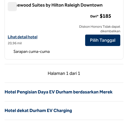
Homewood Suites by Hilton Raleigh Downtown
Homewood Suites by Hilton Raleigh Downtown
$185
Dari*
Diskon Honors Tidak dapat
dikembalikan
Lihat detail hotel untuk Homewood Suites by Hilton Raleigh Downt
Lihat detail hotel
Pilih Tanggal
20,96 mil
Sarapan cuma-cuma
Halaman Sebelumnya, 1 dari 1
Halaman Berikutnya,
Halaman
1 dari 1
Halaman 1 dari 1
Hotel Pengisian Daya EV Durham berdasarkan Merek
Hotel dekat Durham EV Charging