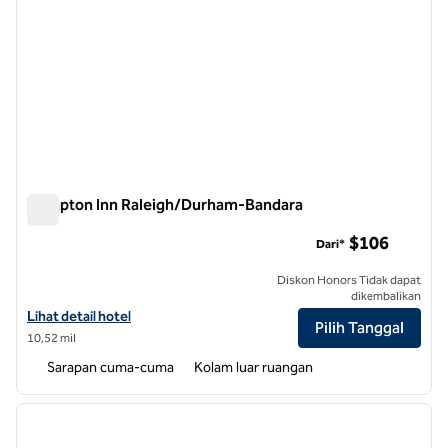
Hampton Inn Raleigh/Durham-Bandara
Hampton Inn Raleigh/Durham-Bandara
$106
Dari*
Diskon Honors Tidak dapat
dikembalikan
Lihat detail hotel untuk Hampton Inn Raleigh/Durham-Airport
Lihat detail hotel
Pilih Tanggal
10,52 mil
Sarapan cuma-cuma
Kolam luar ruangan
1
/
12
gambar sebelumnya
gambar
1 dari 12