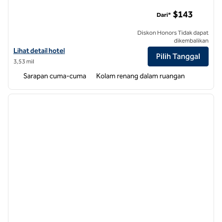
Pusat Medis Universitas Hampton Inn & Suites Durham
$143
Dari*
Diskon Honors Tidak dapat
dikembalikan
Lihat detail hotel untuk Pusat Medis Universitas Hampton Inn & Sui
Lihat detail hotel
Pilih Tanggal
3,53 mil
Sarapan cuma-cuma
Kolam renang dalam ruangan
1
/
12
gambar sebelumnya
gambar
1 dari 12