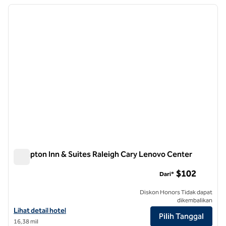
gambar sebelumnya
gambar
1 dari 12
Hampton Inn & Suites Raleigh Cary Lenovo Center
Hampton Inn & Suites Raleigh Cary Lenovo Center
$102
Dari*
Diskon Honors Tidak dapat
dikembalikan
Lihat detail hotel untuk Hampton Inn & Suites Raleigh Cary Lenovo 
Lihat detail hotel
Pilih Tanggal
16,38 mil