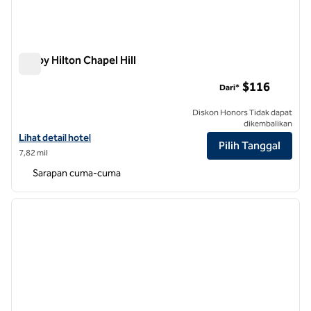
Tru by Hilton Chapel Hill
Tru by Hilton Chapel Hill
$116
Dari*
Diskon Honors Tidak dapat
dikembalikan
Lihat detail hotel untuk Tru by Hilton Chapel Hill
Lihat detail hotel
Pilih Tanggal
7,82 mil
Sarapan cuma-cuma
1
/
11
gambar sebelumnya
gambar
1 dari 11