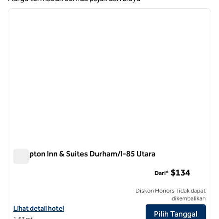
1
/
12
gambar sebelumnya
gambar
1 dari 12
Hampton Inn & Suites Durham/I-85 Utara
Hampton Inn & Suites Durham/I-85 Utara
$134
Dari*
Diskon Honors Tidak dapat
dikembalikan
Lihat detail hotel untuk Hampton Inn & Suites Durham/North I-85
Lihat detail hotel
Pilih Tanggal
1,53 mil