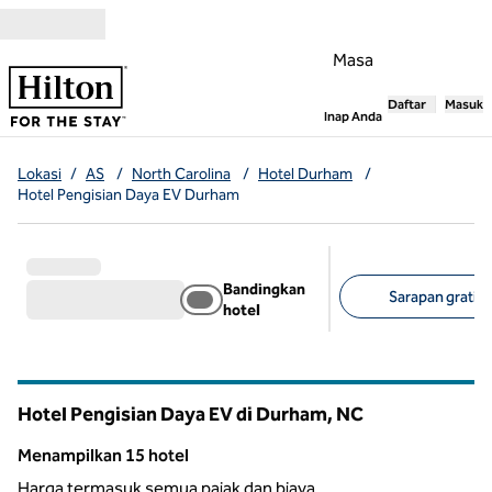
Lompati ke Konten
Masa
Daftar
Masuk
,
Membuka tab
Inap Anda
Lokasi
/
AS
/
North Carolina
/
Hotel Durham
/
Hotel Pengisian Daya EV Durham
Bandingkan
Sarapan gratis 
hotel
Filter yang disarank
Hotel Pengisian Daya EV di Durham,
NC
North Carolina
Menampilkan 15 hotel
Menampilkan 15 hotel
Harga termasuk semua pajak dan biaya