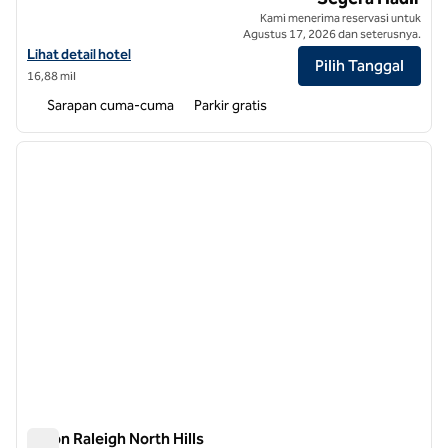
Kami menerima reservasi untuk
Agustus 17, 2026 dan seterusnya.
Lihat detail hotel untuk Home2 Suites by Hilton Raleigh Crabtree
Lihat detail hotel
Pilih Tanggal
16,88 mil
Sarapan cuma-cuma
Parkir gratis
1
/
12
gambar sebelumnya
gambar
1 dari 12
Hilton Raleigh North Hills