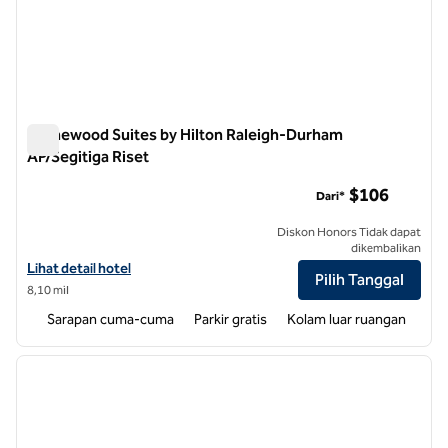
Homewood Suites by Hilton Raleigh-Durham
AP/Segitiga Riset
Homewood Suites by Hilton Raleigh-Durham AP/Segitiga Rise
$106
Dari*
Diskon Honors Tidak dapat
dikembalikan
Lihat detail hotel untuk Homewood Suites by Hilton Raleigh-Durham
Lihat detail hotel
Pilih Tanggal
8,10 mil
Sarapan cuma-cuma
Parkir gratis
Kolam luar ruangan
1
/
12
gambar sebelumnya
gambar
1 dari 12