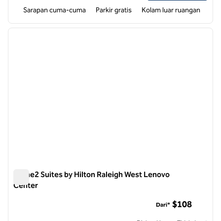
Sarapan cuma-cuma
Parkir gratis
Kolam luar ruangan
1
/
12
gambar sebelumnya
gambar
1 dari 12
Home2 Suites by Hilton Raleigh West Lenovo
Center
Home2 Suites by Hilton Raleigh West Lenovo Center
$108
Dari*