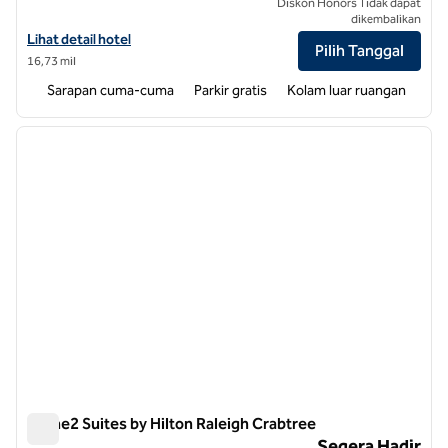
Diskon Honors Tidak dapat
dikembalikan
Lihat detail hotel untuk Home2 Suites by Hilton Raleigh West Lenov
Lihat detail hotel
Pilih Tanggal
16,73 mil
Sarapan cuma-cuma
Parkir gratis
Kolam luar ruangan
1
/
10
gambar sebelumnya
gambar
1 dari 10
Home2 Suites by Hilton Raleigh Crabtree
Home2 Suites by Hilton Raleigh Crabtree
Segera Hadir