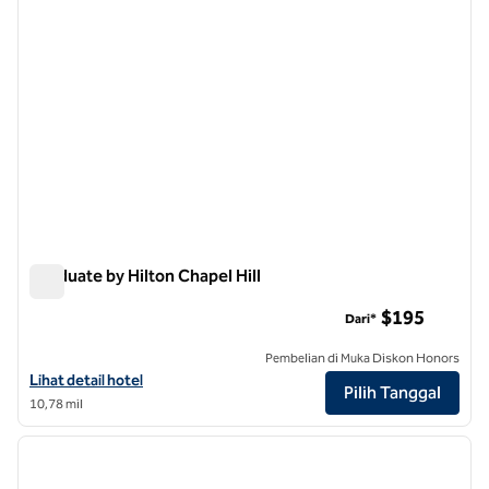
Graduate by Hilton Chapel Hill
Graduate by Hilton Chapel Hill
$195
Dari*
Pembelian di Muka Diskon Honors
Lihat detail hotel untuk Graduate by Hilton Chapel Hill
Lihat detail hotel
Pilih Tanggal
10,78 mil
1
/
10
gambar sebelumnya
gambar
1 dari 10