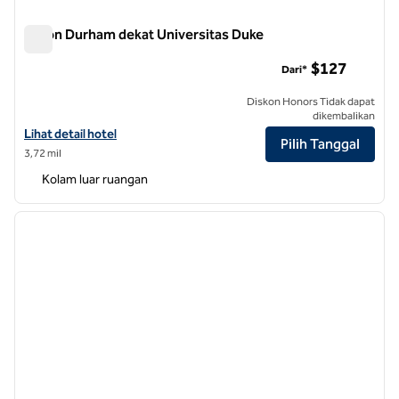
Hilton Durham dekat Universitas Duke
Hilton Durham dekat Universitas Duke
$127
Dari*
Diskon Honors Tidak dapat
dikembalikan
Lihat detail hotel untuk Hilton Durham dekat Duke University
Lihat detail hotel
Pilih Tanggal
3,72 mil
Kolam luar ruangan
1
/
12
gambar sebelumnya
gambar
1 dari 12