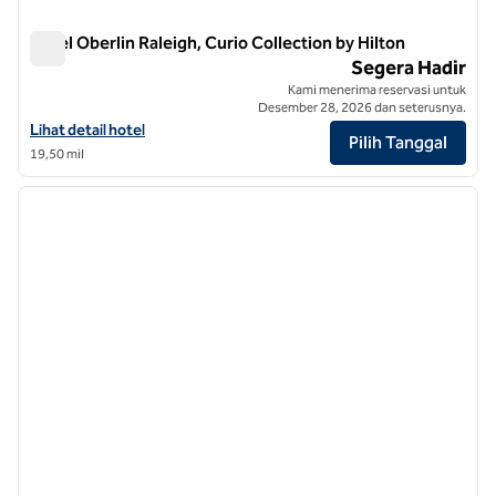
Hotel Oberlin Raleigh, Curio Collection by Hilton
Hotel Oberlin Raleigh, Curio Collection by Hilton
Segera Hadir
Kami menerima reservasi untuk
Desember 28, 2026 dan seterusnya.
Lihat detail hotel untuk Oberlin Hotel Raleigh, Curio Collection by Hil
Lihat detail hotel
Pilih Tanggal
19,50 mil
1
/
12
gambar sebelumnya
gambar
1 dari 12