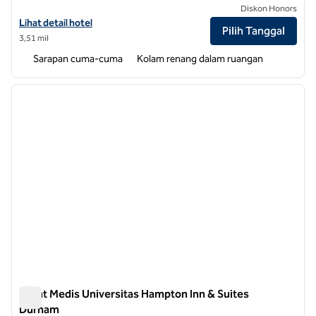
Diskon Honors
Lihat detail hotel untuk Home2 Suites by Hilton Durham University M
Lihat detail hotel
Pilih Tanggal
3,51 mil
Sarapan cuma-cuma
Kolam renang dalam ruangan
1
/
12
gambar sebelumnya
gambar
1 dari 12
Pusat Medis Universitas Hampton Inn & Suites
Durham