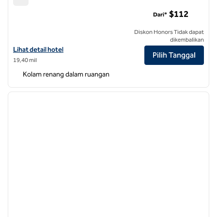
Hilton Raleigh North Hills
$112
Dari*
Diskon Honors Tidak dapat
dikembalikan
Lihat detail hotel untuk Hilton Raleigh North Hills
Lihat detail hotel
Pilih Tanggal
19,40 mil
Kolam renang dalam ruangan
1
/
12
gambar sebelumnya
gambar
1 dari 12