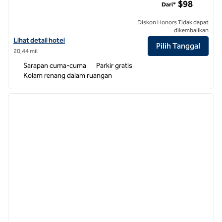
$98
Dari*
Diskon Honors Tidak dapat
dikembalikan
Lihat detail hotel untuk Home2 Suites by Hilton Raleigh North I-540
Lihat detail hotel
Pilih Tanggal
20,44 mil
Sarapan cuma-cuma
Parkir gratis
Kolam renang dalam ruangan
1
/
12
gambar sebelumnya
gambar
1 dari 12