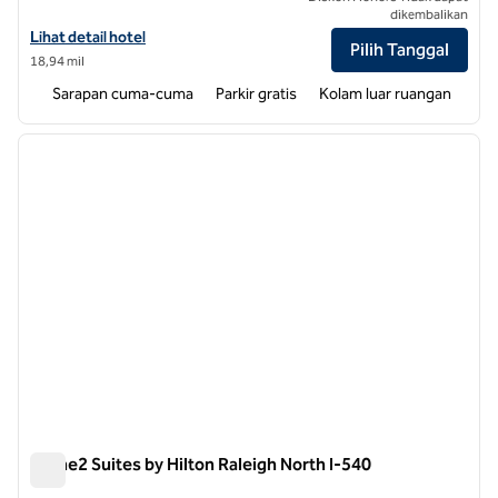
dikembalikan
Lihat detail hotel untuk Homewood Suites by Hilton Raleigh Cary I-4
Lihat detail hotel
Pilih Tanggal
18,94 mil
Sarapan cuma-cuma
Parkir gratis
Kolam luar ruangan
1
/
12
gambar sebelumnya
gambar
1 dari 12
Home2 Suites by Hilton Raleigh North I-540
Home2 Suites by Hilton Raleigh North I-540