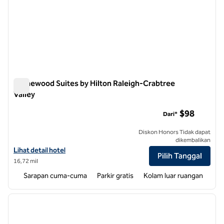
Homewood Suites by Hilton Raleigh-Crabtree
Valley
Homewood Suites by Hilton Raleigh-Crabtree Valley
$98
Dari*
Diskon Honors Tidak dapat
dikembalikan
Lihat detail hotel untuk Homewood Suites by Hilton Raleigh-Crabtree
Lihat detail hotel
Pilih Tanggal
16,72 mil
Sarapan cuma-cuma
Parkir gratis
Kolam luar ruangan
1
/
12
gambar sebelumnya
gambar
1 dari 12