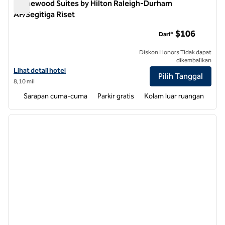
Homewood Suites by Hilton Raleigh-Durham
AP/Segitiga Riset
Homewood Suites by Hilton Raleigh-Durham AP/Segitiga Rise
$106
Dari*
Diskon Honors Tidak dapat
dikembalikan
Lihat detail hotel untuk Homewood Suites by Hilton Raleigh-Durham
Lihat detail hotel
Pilih Tanggal
8,10 mil
Sarapan cuma-cuma
Parkir gratis
Kolam luar ruangan
1
/
12
gambar sebelumnya
gambar
1 dari 12