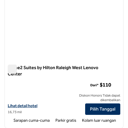
Home2 Suites by Hilton Raleigh West Lenovo
Center
Home2 Suites by Hilton Raleigh West Lenovo Center
$110
Dari*
Diskon Honors Tidak dapat
dikembalikan
Lihat detail hotel untuk Home2 Suites by Hilton Raleigh West Lenov
Lihat detail hotel
Pilih Tanggal
16,73 mil
Sarapan cuma-cuma
Parkir gratis
Kolam luar ruangan
1
/
10