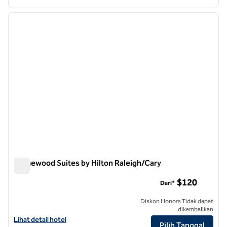
1
/
12
gambar sebelumnya
gambar
1 dari 12
Homewood Suites by Hilton Raleigh/Cary
Homewood Suites by Hilton Raleigh/Cary
$120
Dari*
Diskon Honors Tidak dapat
dikembalikan
Lihat detail hotel untuk Homewood Suites by Hilton Raleigh/Cary
Lihat detail hotel
Pilih Tanggal