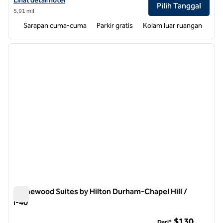
Lihat detail hotel
Pilih Tanggal
5,91 mil
Sarapan cuma-cuma
Parkir gratis
Kolam luar ruangan
1
/
11
gambar sebelumnya
gambar
1 dari 11
Homewood Suites by Hilton Durham-Chapel Hill /
I-40
Homewood Suites by Hilton Durham-Chapel Hill / I-40
$130
Dari*