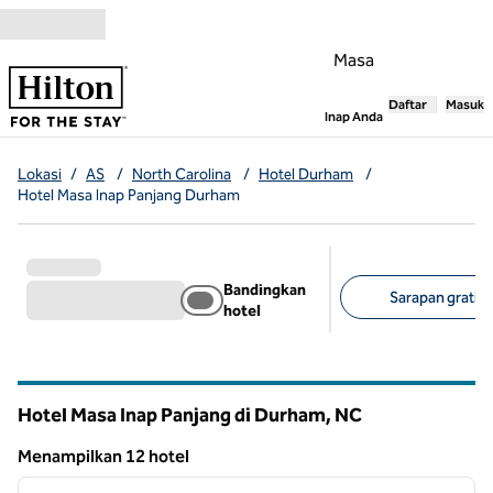
Lompati ke Konten
Masa
Daftar
Masuk
,
Membuka tab
Inap Anda
Lokasi
/
AS
/
North Carolina
/
Hotel Durham
/
Hotel Masa Inap Panjang Durham
Bandingkan
Sarapan gratis 
hotel
Filter yang disarank
Hotel Masa Inap Panjang di Durham,
NC
North Carolina
Menampilkan 12 hotel
1
/
12
Menampilkan 12 hotel
gambar sebelumnya
gambar
1 dari 12