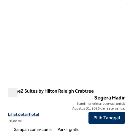
gambar sebelumnya
gambar
1 dari 10
Home2 Suites by Hilton Raleigh Crabtree
Home2 Suites by Hilton Raleigh Crabtree
Segera Hadir
Kami menerima reservasi untuk
Agustus 31, 2026 dan seterusnya.
Lihat detail hotel untuk Home2 Suites by Hilton Raleigh Crabtree
Lihat detail hotel
Pilih Tanggal
16,88 mil
Sarapan cuma-cuma
Parkir gratis