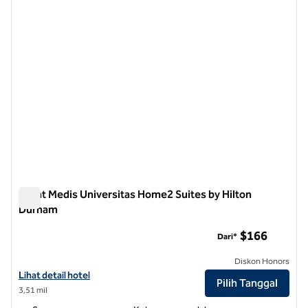
Pusat Medis Universitas Home2 Suites by Hilton
Durham
Pusat Medis Universitas Home2 Suites by Hilton Durham
$166
Dari*
Diskon Honors
Lihat detail hotel untuk Home2 Suites by Hilton Durham University M
Lihat detail hotel
Pilih Tanggal
3,51 mil