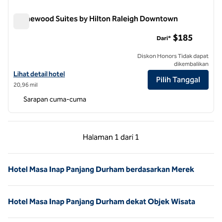
Homewood Suites by Hilton Raleigh Downtown
Homewood Suites by Hilton Raleigh Downtown
$185
Dari*
Diskon Honors Tidak dapat
dikembalikan
Lihat detail hotel untuk Homewood Suites by Hilton Raleigh Downt
Lihat detail hotel
Pilih Tanggal
20,96 mil
Sarapan cuma-cuma
Halaman Sebelumnya, 1 dari 1
Halaman Berikutnya,
Halaman
1 dari 1
Halaman 1 dari 1
Hotel Masa Inap Panjang Durham berdasarkan Merek
Hotel Masa Inap Panjang Durham dekat Objek Wisata