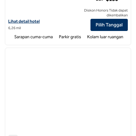
Diskon Honors Tidak dapat
dikembalikan
Lihat detail hotel untuk Homewood Suites by Hilton Durham-Chapel Hi
Lihat detail hotel
Pilih Tanggal
6,26 mil
Sarapan cuma-cuma
Parkir gratis
Kolam luar ruangan
1
/
11
gambar sebelumnya
gambar
1 dari 11