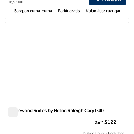
18,92 mil
Sarapan cuma-cuma
Parkir gratis
Kolam luar ruangan
1
/
12
gambar sebelumnya
gambar
1 dari 12
Homewood Suites by Hilton Raleigh Cary I-40
Homewood Suites by Hilton Raleigh Cary I-40
$122
Dari*
Diskon Honors Tidak dapat