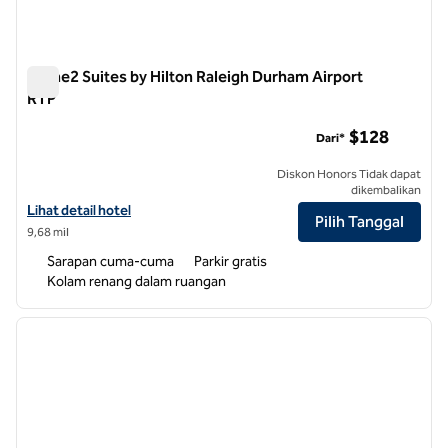
Home2 Suites by Hilton Raleigh Durham Airport
RTP
Home2 Suites by Hilton Raleigh Durham Airport RTP
$128
Dari*
Diskon Honors Tidak dapat
dikembalikan
Lihat perincian hotel untuk Home2 Suites by Hilton Raleigh Durham 
Lihat detail hotel
Pilih Tanggal
9,68 mil
Sarapan cuma-cuma
Parkir gratis
Kolam renang dalam ruangan
1
/
12
gambar sebelumnya
gambar
1 dari 12