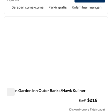
Sarapan cuma-cuma
Parkir gratis
Kolam luar ruangan
1
/
12
gambar sebelumnya
gambar
1 dari 12
Hilton Garden Inn Outer Banks/Hawk Kuliner
Hilton Garden Inn Outer Banks/Hawk Kuliner
$216
Dari*
Diskon Honors Tidak dapat