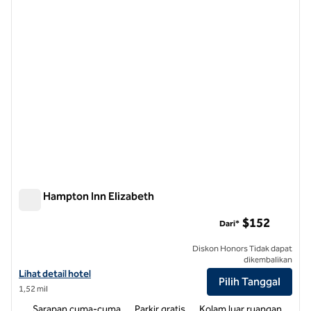
Kota Hampton Inn Elizabeth
Kota Hampton Inn Elizabeth
$152
Dari*
Diskon Honors Tidak dapat
dikembalikan
Lihat detail hotel untuk Hampton Inn Elizabeth City
Lihat detail hotel
Pilih Tanggal
1,52 mil
Sarapan cuma-cuma
Parkir gratis
Kolam luar ruangan