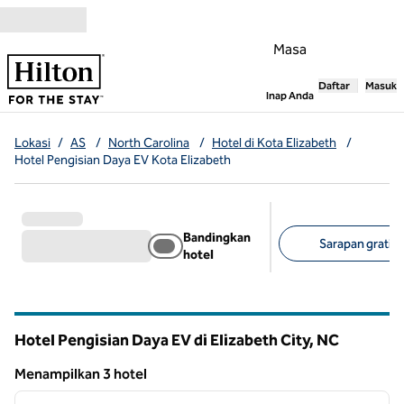
Lompati ke Konten
Masa
Daftar
Masuk
,
Membuka tab
Inap Anda
Lokasi
/
AS
/
North Carolina
/
Hotel di Kota Elizabeth
/
Hotel Pengisian Daya EV Kota Elizabeth
Bandingkan
Sarapan gratis (
hotel
Filter yang disarank
Hotel Pengisian Daya EV di Elizabeth City,
NC
North Carolina
Menampilkan 3 hotel
1
/
12
Menampilkan 3 hotel
gambar sebelumnya
gambar
1 dari 12