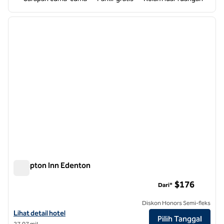
1
/
12
gambar sebelumnya
gambar
1 dari 12
Hampton Inn Edenton
Hampton Inn Edenton
$176
Dari*
Diskon Honors Semi-fleks
Lihat detail hotel untuk Hampton Inn Edenton
Lihat detail hotel
Pilih Tanggal
27,07 mil