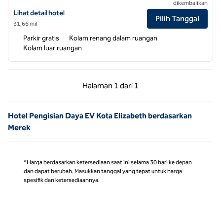
dikembalikan
Lihat detail hotel untuk Hilton Garden Inn Outer Banks/Kitty Hawk
Lihat detail hotel
Pilih Tanggal
31,66 mil
Parkir gratis
Kolam renang dalam ruangan
Kolam luar ruangan
Halaman Sebelumnya, 1 dari 1
Halaman Berikutnya,
Halaman
1 dari 1
Halaman 1 dari 1
Hotel Pengisian Daya EV Kota Elizabeth berdasarkan
Merek
*Harga berdasarkan ketersediaan saat ini selama 30 hari ke depan
dan dapat berubah. Masukkan tanggal yang tepat untuk harga
spesifik dan ketersediaannya.