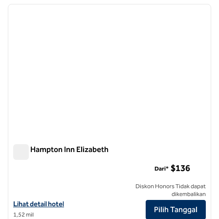
Menampilkan 6 hotel
gambar sebelumnya
gambar
1 dari 12
Kota Hampton Inn Elizabeth
Kota Hampton Inn Elizabeth
$136
Dari*
Diskon Honors Tidak dapat
dikembalikan
Lihat detail hotel untuk Hampton Inn Elizabeth City
Lihat detail hotel
Pilih Tanggal
1,52 mil