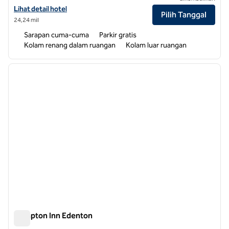
Lihat detail hotel untuk Hampton Inn & Suites Outer Banks/ Corolla
Lihat detail hotel
Pilih Tanggal
24,24 mil
Sarapan cuma-cuma
Parkir gratis
Kolam renang dalam ruangan
Kolam luar ruangan
1
/
12
gambar sebelumnya
gambar
1 dari 12
Hampton Inn Edenton
Hampton Inn Edenton