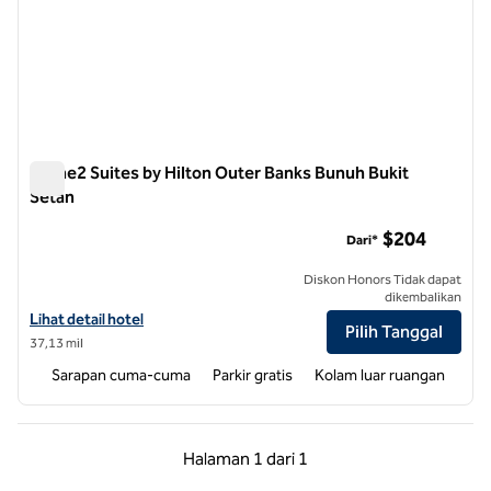
Home2 Suites by Hilton Outer Banks Bunuh Bukit
Setan
Home2 Suites by Hilton Outer Banks Bunuh Bukit Setan
$204
Dari*
Diskon Honors Tidak dapat
dikembalikan
Lihat detail hotel untuk Home2 Suites by Hilton Outer Banks Kill Devil 
Lihat detail hotel
Pilih Tanggal
37,13 mil
Sarapan cuma-cuma
Parkir gratis
Kolam luar ruangan
Halaman Sebelumnya, 1 dari 1
Halaman Berikutnya,
Halaman
1 dari 1
Halaman 1 dari 1