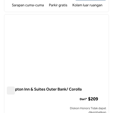
Sarapan cuma-cuma
Parkir gratis
Kolam luar ruangan
1
/
12
gambar sebelumnya
gambar
1 dari 12
Hampton Inn & Suites Outer Bank/ Corolla
Hampton Inn & Suites Outer Bank/ Corolla
$209
Dari*
Diskon Honors Tidak dapat
dikembalikan