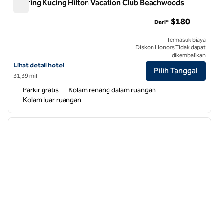
Jejaring Kucing Hilton Vacation Club Beachwoods
Jejaring Kucing Hilton Vacation Club Beachwoods
$180
Dari*
Termasuk biaya
Diskon Honors Tidak dapat
dikembalikan
Lihat detail hotel untuk Hilton Vacation Club Beachwoods Kitty Haw
Lihat detail hotel
Pilih Tanggal
31,39 mil
Parkir gratis
Kolam renang dalam ruangan
Kolam luar ruangan
1
/
12
gambar sebelumnya
gambar
1 dari 12