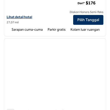
$176
Dari*
Diskon Honors Semi-fleks
Lihat detail hotel untuk Hampton Inn Edenton
Lihat detail hotel
Pilih Tanggal
27,07 mil
Sarapan cuma-cuma
Parkir gratis
Kolam luar ruangan
1
/
12
gambar sebelumnya
gambar
1 dari 12