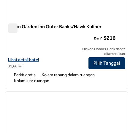
Hilton Garden Inn Outer Banks/Hawk Kuliner
Hilton Garden Inn Outer Banks/Hawk Kuliner
$216
Dari*
Diskon Honors Tidak dapat
dikembalikan
Lihat detail hotel untuk Hilton Garden Inn Outer Banks/Kitty Hawk
Lihat detail hotel
Pilih Tanggal
31,66 mil
Parkir gratis
Kolam renang dalam ruangan
Kolam luar ruangan
1
/
11
gambar sebelumnya
gambar
1 dari 11