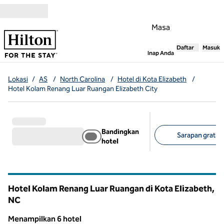
Lompati ke Konten
Masa
Daftar
Masuk
,
Membuka tab
Inap Anda
Lokasi
/
AS
/
North Carolina
/
Hotel di Kota Elizabeth
/
Hotel Kolam Renang Luar Ruangan Elizabeth City
Bandingkan
Sarapan gratis (
hotel
Filter yang disarank
Hotel Kolam Renang Luar Ruangan di Kota Elizabeth,
NC
North Carolina
Menampilkan 6 hotel
1
/
12