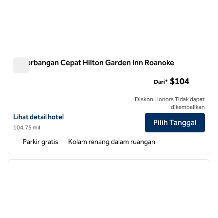
Penerbangan Cepat Hilton Garden Inn Roanoke
Penerbangan Cepat Hilton Garden Inn Roanoke
$104
Dari*
Diskon Honors Tidak dapat
dikembalikan
Lihat detail hotel untuk Hilton Garden Inn Roanoke Rapids
Lihat detail hotel
Pilih Tanggal
104,75 mil
Parkir gratis
Kolam renang dalam ruangan
1
/
11
gambar sebelumnya
gambar
1 dari 11