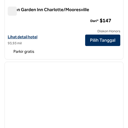
Hilton Garden Inn Charlotte/Mooresville
Hilton Garden Inn Charlotte/Mooresville
$147
Dari*
Diskon Honors
Lihat detail hotel untuk Hilton Garden Inn Charlotte/Mooresville
Lihat detail hotel
Pilih Tanggal
93,93 mil
Parkir gratis
1
/
12
gambar sebelumnya
gambar
1 dari 12