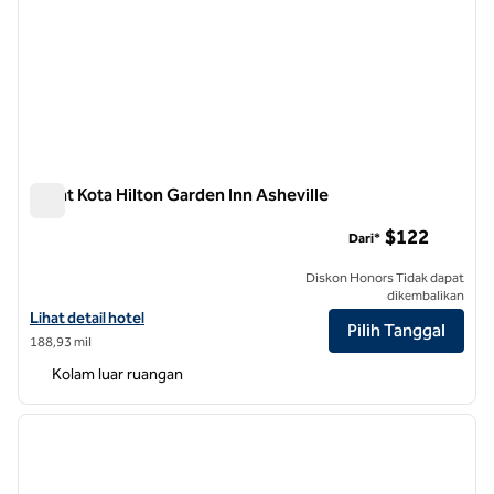
Pusat Kota Hilton Garden Inn Asheville
Pusat Kota Hilton Garden Inn Asheville
$122
Dari*
Diskon Honors Tidak dapat
dikembalikan
Lihat detail hotel untuk Hilton Garden Inn Asheville Downtown
Lihat detail hotel
Pilih Tanggal
188,93 mil
Kolam luar ruangan
1
/
12
gambar sebelumnya
gambar
1 dari 12