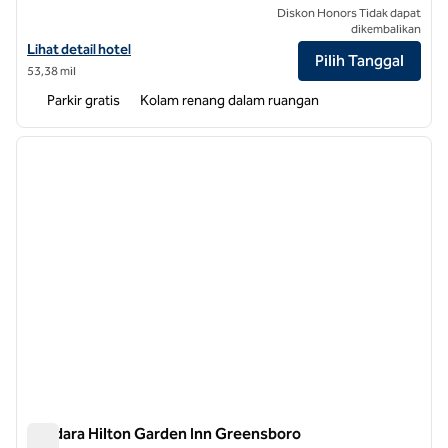
Diskon Honors Tidak dapat
dikembalikan
Lihat detail hotel untuk Hilton Garden Inn Greensboro
Lihat detail hotel
Pilih Tanggal
53,38 mil
Parkir gratis
Kolam renang dalam ruangan
1
/
12
gambar sebelumnya
gambar
1 dari 12
Bandara Hilton Garden Inn Greensboro