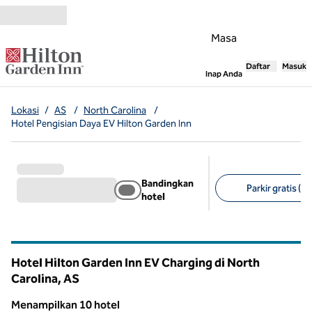
Lompati ke Konten
Masa
Daftar
Masuk
,
Membuka tab
Inap Anda
Lokasi
/
AS
/
North Carolina
/
Hotel Pengisian Daya EV Hilton Garden Inn
Bandingkan
Parkir gratis (9)
hotel
Filter yang disarank
Hotel Hilton Garden Inn EV Charging di North
Carolina, AS
Menampilkan 10 hotel