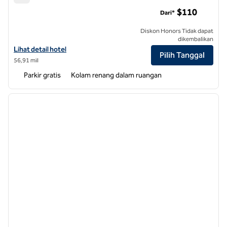
Bandara Hilton Garden Inn Greensboro
$110
Dari*
Diskon Honors Tidak dapat
dikembalikan
Lihat detail hotel untuk Bandara Hilton Garden Inn Greensboro
Lihat detail hotel
Pilih Tanggal
56,91 mil
Parkir gratis
Kolam renang dalam ruangan
1
/
12
gambar sebelumnya
gambar
1 dari 12