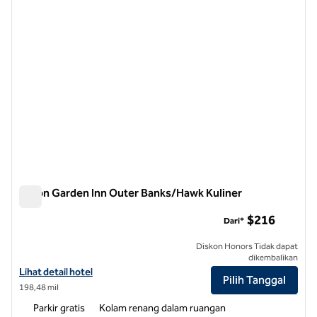
Hilton Garden Inn Outer Banks/Hawk Kuliner
Hilton Garden Inn Outer Banks/Hawk Kuliner
$216
Dari*
Diskon Honors Tidak dapat
dikembalikan
Lihat detail hotel untuk Hilton Garden Inn Outer Banks/Kitty Hawk
Lihat detail hotel
Pilih Tanggal
198,48 mil
Parkir gratis
Kolam renang dalam ruangan