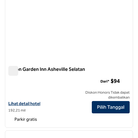
Hilton Garden Inn Asheville Selatan
Hilton Garden Inn Asheville Selatan
$94
Dari*
Diskon Honors Tidak dapat
dikembalikan
Lihat detail hotel untuk Hilton Garden Inn Asheville South
Lihat detail hotel
Pilih Tanggal
192,21 mil
Parkir gratis
1
/
12
gambar sebelumnya
gambar
1 dari 12