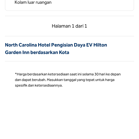
Kolam luar ruangan
Halaman Sebelumnya, 1 dari 1
Halaman Berikutnya,
Halaman
1 dari 1
Halaman 1 dari 1
North Carolina Hotel Pengisian Daya EV Hilton
Garden Inn berdasarkan Kota
*Harga berdasarkan ketersediaan saat ini selama 30 hari ke depan
dan dapat berubah. Masukkan tanggal yang tepat untuk harga
spesifik dan ketersediaannya.