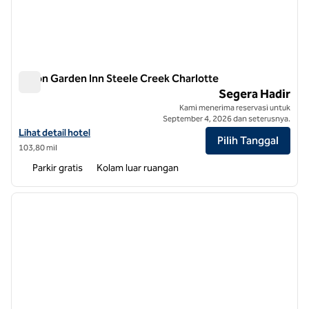
Hilton Garden Inn Steele Creek Charlotte
Hilton Garden Inn Steele Creek Charlotte
Segera Hadir
Kami menerima reservasi untuk
September 4, 2026 dan seterusnya.
Lihat detail hotel untuk Hilton Garden Inn Steele Creek Charlotte
Lihat detail hotel
Pilih Tanggal
103,80 mil
Parkir gratis
Kolam luar ruangan
1
/
12
gambar sebelumnya
gambar
1 dari 12