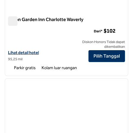
Hilton Garden Inn Charlotte Waverly
Hilton Garden Inn Charlotte Waverly
$102
Dari*
Diskon Honors Tidak dapat
dikembalikan
Lihat detail hotel untuk Hilton Garden Inn Charlotte Waverly
Lihat detail hotel
Pilih Tanggal
95,25 mil
Parkir gratis
Kolam luar ruangan
1
/
8
gambar sebelumnya
gambar
1 dari 8