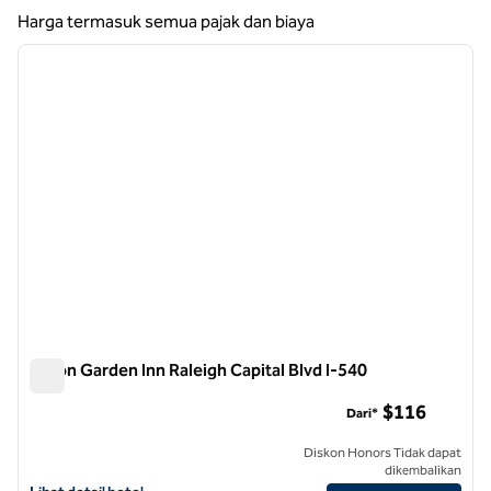
Menampilkan 10 hotel
Harga termasuk semua pajak dan biaya
1
/
11
gambar sebelumnya
gambar
1 dari 11
Hilton Garden Inn Raleigh Capital Blvd I-540
Hilton Garden Inn Raleigh Capital Blvd I-540
$116
Dari*
Diskon Honors Tidak dapat
dikembalikan