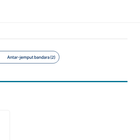
Antar-jemput bandara (2)
/
12
gambar berikutnya