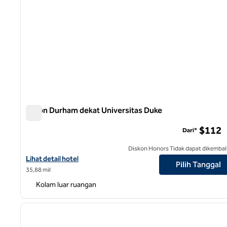
Hilton Durham dekat Universitas Duke
Hilton Durham dekat Universitas Duke
$112
Dari*
Diskon Honors Tidak dapat dikembal
Lihat detail hotel untuk Hilton Durham dekat Duke University
Lihat detail hotel
Pilih Tanggal
35,88 mil
Kolam luar ruangan
1
gambar sebelumnya
1 dari 12