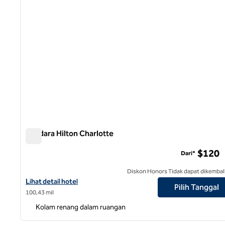
Bandara Hilton Charlotte
Bandara Hilton Charlotte
$120
Dari*
Diskon Honors Tidak dapat dikembal
Lihat detail hotel untuk Bandara Hilton Charlotte
Lihat detail hotel
Pilih Tanggal
100,43 mil
Kolam renang dalam ruangan