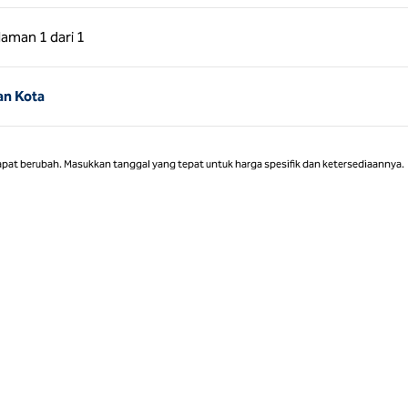
 Sebelumnya, 1 dari 1
Halaman Berikutnya, 1 dari 1
laman
1 dari 1
Halaman 1 dari 1
an Kota
apat berubah. Masukkan tanggal yang tepat untuk harga spesifik dan ketersediaannya.