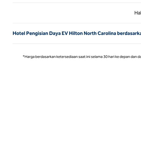
Halaman
Ha
Hotel Pengisian Daya EV Hilton North Carolina berdasark
*Harga berdasarkan ketersediaan saat ini selama 30 hari ke depan dan d