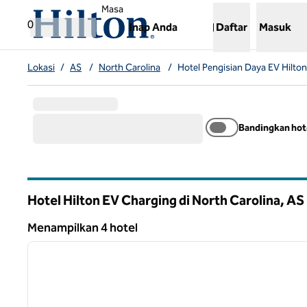
Lompati ke Konten
,
Membuka tab baru
Masa
0
Inap Anda
Daftar
Masuk
Lokasi
/
AS
/
North Carolina
/
Hotel Pengisian Daya EV Hilton
Bandingkan hot
Hotel Hilton EV Charging di North Carolina, AS
Menampilkan 4 hotel
1
Menampilkan 4 hotel
gambar sebelumnya
1 dari 12