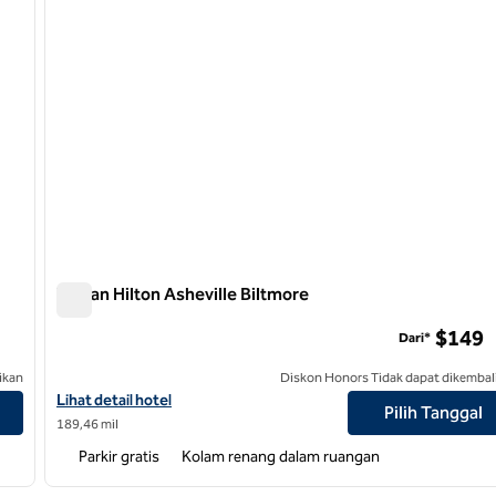
Taman Hilton Asheville Biltmore
Taman Hilton Asheville Biltmore
$149
Dari*
ikan
Diskon Honors Tidak dapat dikembal
Lihat detail hotel untuk Hilton Asheville Biltmore Park
Lihat detail hotel
Pilih Tanggal
189,46 mil
Parkir gratis
Kolam renang dalam ruangan