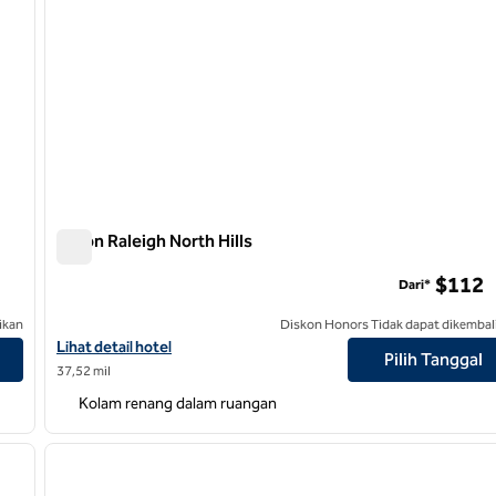
Hilton Raleigh North Hills
Hilton Raleigh North Hills
$112
Dari*
ikan
Diskon Honors Tidak dapat dikembal
Lihat detail hotel untuk Hilton Raleigh North Hills
Lihat detail hotel
Pilih Tanggal
37,52 mil
Kolam renang dalam ruangan
/
12
1
gambar berikutnya
gambar sebelumnya
1 dari 12