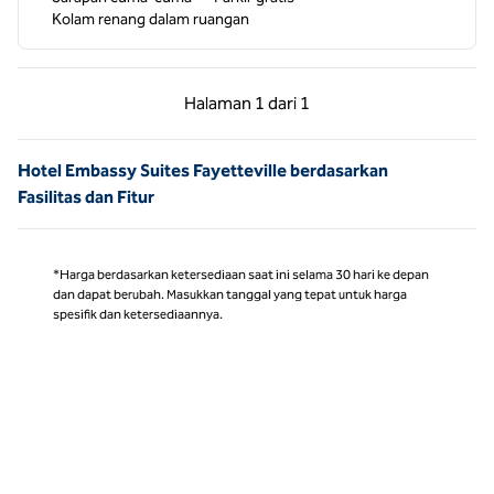
Kolam renang dalam ruangan
Halaman Sebelumnya, 1 dari 1
Halaman Berikutnya,
Halaman
1 dari 1
Halaman 1 dari 1
Hotel Embassy Suites Fayetteville berdasarkan
Fasilitas dan Fitur
*Harga berdasarkan ketersediaan saat ini selama 30 hari ke depan
dan dapat berubah. Masukkan tanggal yang tepat untuk harga
spesifik dan ketersediaannya.