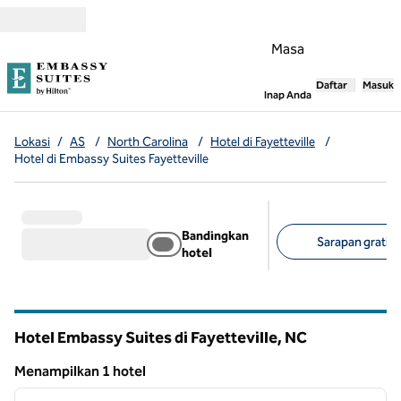
Lompati ke Konten
Masa
Daftar
Masuk
,
Membuka tab
Inap Anda
Lokasi
/
AS
/
North Carolina
/
Hotel di Fayetteville
/
Hotel di Embassy Suites Fayetteville
Bandingkan
Sarapan gratis (
hotel
Filter yang disarank
Hotel Embassy Suites di Fayetteville,
NC
North Carolina
Menampilkan 1 hotel
1
/
12
Menampilkan 1 hotel
gambar sebelumnya
gambar
1 dari 12