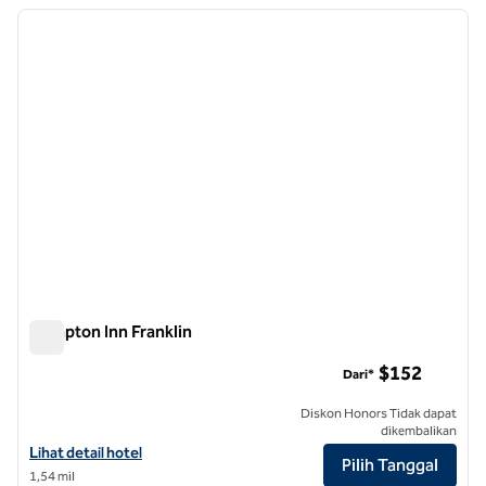
Menampilkan 2 hotel
gambar sebelumnya
gambar
1 dari 12
Hampton Inn Franklin
Hampton Inn Franklin
$152
Dari*
Diskon Honors Tidak dapat
dikembalikan
Lihat detail hotel untuk Hampton Inn Franklin
Lihat detail hotel
Pilih Tanggal
1,54 mil