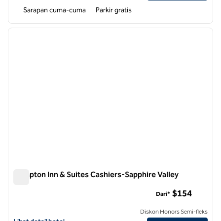
Sarapan cuma-cuma
Parkir gratis
1
/
12
gambar sebelumnya
gambar
1 dari 12
Hampton Inn & Suites Cashiers-Sapphire Valley
Hampton Inn & Suites Cashiers-Sapphire Valley
$154
Dari*
Diskon Honors Semi-fleks