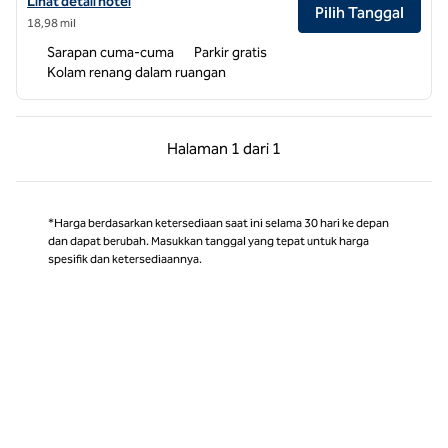
Lihat detail hotel untuk Hampton Inn & Suites Cashiers-Sapphire Val
Lihat detail hotel
Pilih Tanggal
18,98 mil
Sarapan cuma-cuma
Parkir gratis
Kolam renang dalam ruangan
Halaman Sebelumnya, 1 dari 1
Halaman Berikutnya,
Halaman
1 dari 1
Halaman 1 dari 1
*Harga berdasarkan ketersediaan saat ini selama 30 hari ke depan
dan dapat berubah. Masukkan tanggal yang tepat untuk harga
spesifik dan ketersediaannya.