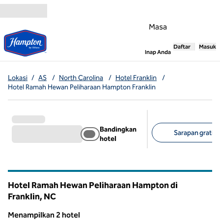
Lompati ke Konten
Masa
Daftar
Masuk
,
Membuka tab
Inap Anda
Lokasi
/
AS
/
North Carolina
/
Hotel Franklin
/
Hotel Ramah Hewan Peliharaan Hampton Franklin
Bandingkan
Sarapan gratis (
hotel
Filter yang disarank
Hotel Ramah Hewan Peliharaan Hampton di
Franklin,
NC
North Carolina
Menampilkan 2 hotel
1
/
12